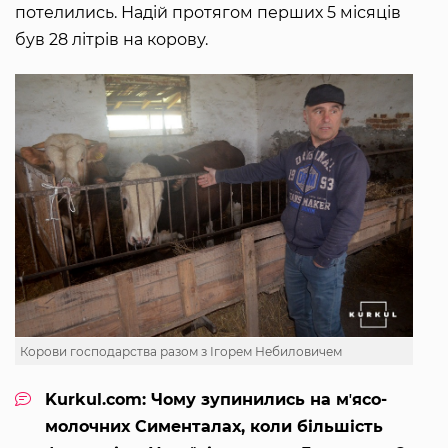
потелились. Надій протягом перших 5 місяців
був 28 літрів на корову.
Корови господарства разом з Ігорем Небиловичем
Kurkul.com: Чому зупинились на мʼясо-
молочних Сименталах, коли більшість