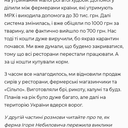
на утримання малої рогатої худоби. Допомогу
ділили між фермерами країни, які утримують
МРХ і виходила допомога до 30 тис. грн. Далі
система змінилась, і вже обіцяли по 1000 грн за
тварину, але фактично вийшло по 700 грн. Нас
тоді ті кошти дуже виручили, бо якраз карантин
почався. Ми вже думали, що будемо закриватися,
тому що всі ресторани перестали працювати. А
за ці кошти купували корм.
З часом все налагодилось, ми відновили продаж
сирів у ресторани, фермерські магазинчики та
«Сільпо». Виготовляли брі, рикоту, халумі та будз.
Планів на рік було дуже багато, але далі на
територію України вдерся ворог.
У другій частині розмови читайте про те, як
ферма Ігоря Небиловича пережила виклики