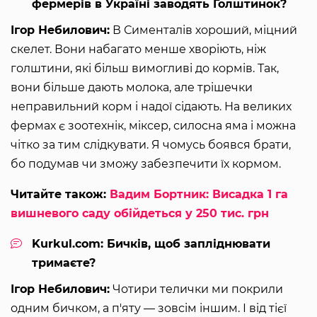
фермерів в Україні заводять Голштинок?
Ігор Небилович:
В Сименталів хороший, міцний
скелет. Вони набагато менше хворіють, ніж
голштини, які більш вимогливі до кормів. Так,
вони більше дають молока, але трішечки
неправильний корм і надої сідають. На великих
фермах є зоотехнік, міксер, силосна яма і можна
чітко за тим слідкувати. Я чомусь боявся брати,
бо подумав чи зможу забезпечити їх кормом.
Читайте також:
Вадим Бортник: Висадка 1 га
вишневого саду обійдеться у 250 тис. грн
Kurkul.com: Бичків, щоб запліднювати
тримаєте?
Ігор Небилович:
Чотири телички ми покрили
одним бичком, а п'яту — зовсім іншим. І від тієї