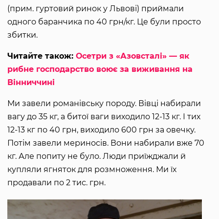
(прим. гуртовий ринок у Львові) приймали
одного баранчика по 40 грн/кг. Це були просто
збитки.
Читайте також:
Осетри з «Азовсталі» — як
рибне господарство воює за виживання на
Вінниччині
Ми завели романівську породу. Вівці набирали
вагу до 35 кг, а битої ваги виходило 12-13 кг. І тих
12-13 кг по 40 грн, виходило 600 грн за овечку.
Потім завели мериносів. Вони набирали вже 70
кг. Але попиту не було. Люди приїжджали й
купляли ягняток для розмноження. Ми їх
продавали по 2 тис. грн.