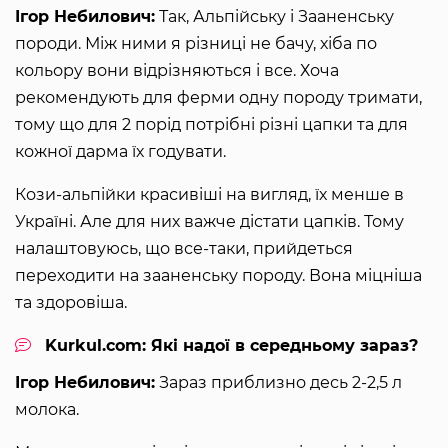
Ігор Небилович:
Так, Альпійську і Зааненську
породи. Між ними я різниці не бачу, хіба по
кольору вони відрізняються і все. Хоча
рекомендують для ферми одну породу тримати,
тому що для 2 порід потрібні різні цапки та для
кожної дарма їх годувати.
Кози-альпійки красивіші на вигляд, їх менше в
Україні. Але для них важче дістати цапків. Тому
налаштовуюсь, що все-таки, прийдеться
переходити на зааненську породу. Вона міцніша
та здоровіша.
Kurkul.com: Які надої в середньому зараз?
Ігор Небилович:
Зараз приблизно десь 2-2,5 л
молока.