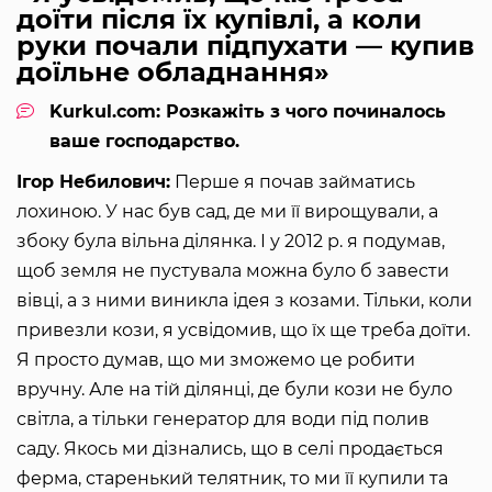
доїти після їх купівлі, а коли
руки почали підпухати — купив
доїльне обладнання»
Kurkul.com: Розкажіть з чого починалось
ваше господарство.
Ігор Небилович:
Перше я почав займатись
лохиною. У нас був сад, де ми її вирощували, а
збоку була вільна ділянка. І у 2012 р. я подумав,
щоб земля не пустувала можна було б завести
вівці, а з ними виникла ідея з козами. Тільки, коли
привезли кози, я усвідомив, що їх ще треба доїти.
Я просто думав, що ми зможемо це робити
вручну. Але на тій ділянці, де були кози не було
світла, а тільки генератор для води під полив
саду. Якось ми дізнались, що в селі продається
ферма, старенький телятник, то ми її купили та