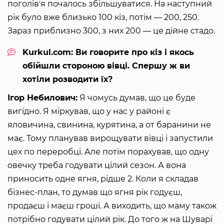
поголівʼя почалось збільшуватися. На наступний
рік було вже близько 100 кіз, потім — 200, 250.
Зараз приблизно 300, з них 200 — це дійне стадо.
Kurkul.com: Ви говорите про кіз і якось
обійшли стороною вівці. Спершу ж ви
хотіли розводити їх?
Ігор Небилович:
Я чомусь думав, що це буде
вигідно. Я міркував, що у нас у районі є
яловичина, свинина, курятина, а от баранини не
має. Тому планував вирощувати вівці і запустили
цех по переробці. Але потім порахував, що одну
овечку треба годувати цілий сезон. А вона
приносить одне ягня, рідше 2. Коли я складав
бізнес-план, то думав що ягня рік годуєш,
продаєш і маєш гроші. А виходить, що маму також
потрібно годувати цілий рік. До того ж на Шуварі