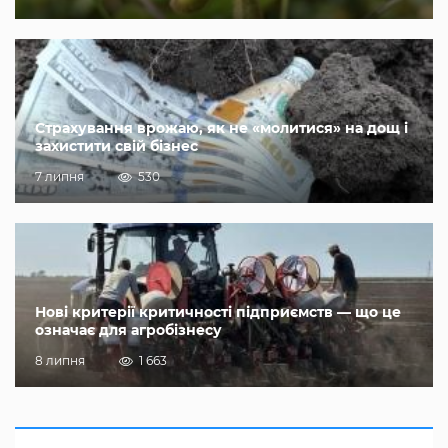
Страхування врожаю, як не «молитися» на дощ і
захистити свій бізнес
7 липня
530
Нові критерії критичності підприємств — що це
означає для агробізнесу
8 липня
1 663