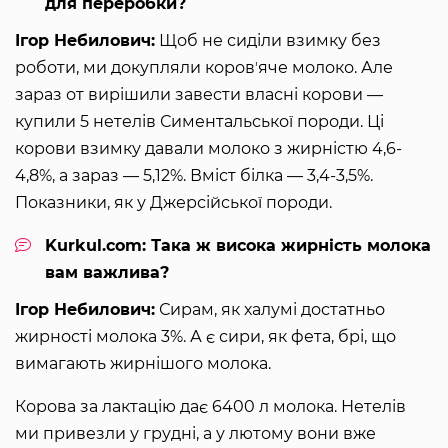
для переробки?
Ігор Небилович:
Щоб не сиділи взимку без
роботи, ми докупляли коровʼяче молоко. Але
зараз от вирішили завести власні корови —
купили 5 нетелів Симентальської породи. Ці
корови взимку давали молоко з жирністю 4,6-
4,8%, а зараз — 5,12%. Вміст білка — 3,4-3,5%.
Показники, як у Джерсійської породи.
Kurkul.com: Така ж висока жирність молока
вам важлива?
Ігор Небилович:
Сирам, як халумі достатньо
жирності молока 3%. А є сири, як фета, брі, що
вимагають жирнішого молока.
Корова за лактацію дає 6400 л молока. Нетелів
ми привезли у грудні, а у лютому вони вже