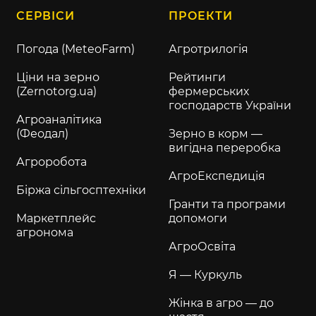
СЕРВІСИ
ПРОЕКТИ
Погода (MeteoFarm)
Агротрилогія
Ціни на зерно
Рейтинги
(Zernotorg.ua)
фермерських
господарств України
Агроаналітика
(Феодал)
Зерно в корм —
вигідна переробка
Агроробота
АгроЕкспедиція
Біржа сільгосптехніки
Гранти та програми
Маркетплейс
допомоги
агронома
АгроОсвіта
Я — Куркуль
Жінка в агро — до