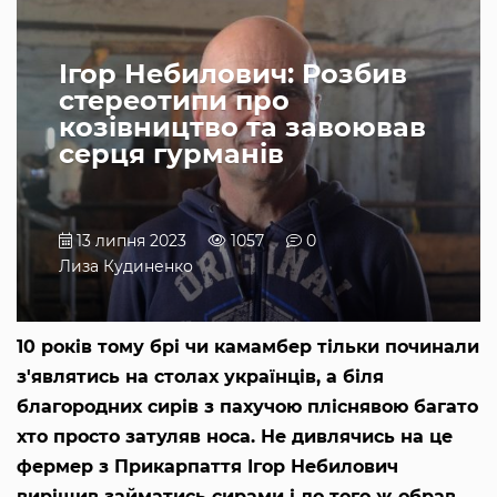
Ігор Небилович: Розбив
стереотипи про
козівництво та завоював
серця гурманів
13 липня 2023
1057
0
Лиза Кудиненко
10 років тому брі чи камамбер тільки починали
з'являтись на столах українців, а біля
благородних сирів з пахучою пліснявою багато
хто просто затуляв носа. Не дивлячись на це
фермер з Прикарпаття Ігор Небилович
вирішив займатись сирами і до того ж обрав