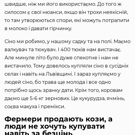
швидше, ніж ми його використаємо. До того ж
силосом є свої нюанси, якщо він трохи неякісній,
то там утворюються спори, які можуть потрапити
в молоко і давати гірчинку.
Сіно ми робимо, у нашому садку та на полі. Маємо
валкувач та тюкувач. І 400 тюків нам вистачає.
Але минуле літо було дуже спекотне і нам не
вистачило. Тому довелось купляли сіно в сусідніх
селах і навіть на Львівщині. І зараз купляємо у
людей сіно, бо трава ще молода і все одно
потрібно щось зранку дати. Крім того, коровам
даємо ще 5-6 кг зернових. Це кукурудза, ячмінь,
соєва макуха і премікси.
Фермери продають кози, а
люди не хочуть купувати
навіть за безцінь