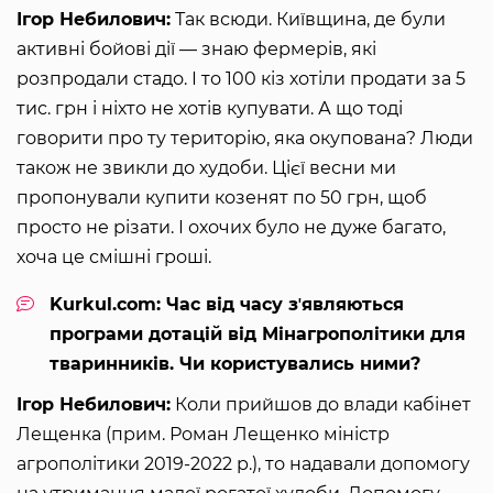
Ігор Небилович:
Так всюди. Київщина, де були
активні бойові дії — знаю фермерів, які
розпродали стадо. І то 100 кіз хотіли продати за 5
тис. грн і ніхто не хотів купувати. А що тоді
говорити про ту територію, яка окупована? Люди
також не звикли до худоби. Цієї весни ми
пропонували купити козенят по 50 грн, щоб
просто не різати. І охочих було не дуже багато,
хоча це смішні гроші.
Kurkul.com: Час від часу зʼявляються
програми дотацій від Мінагрополітики для
тваринників. Чи користувались ними?
Ігор Небилович:
Коли прийшов до влади кабінет
Лещенка (прим. Роман Лещенко міністр
агрополітики 2019-2022 р.), то надавали допомогу