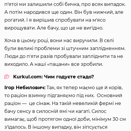
п'ятої ми залишили собі бичка, про всяк випадок.
А потім народився ще один. Він був нижчий, але
рогатий. І я вирішив спробувати на м'ясо
вирощувати. Але бачу, що це не вигідно.
Хоча в цьому році, вони нас виручили. В селі
були великі проблеми зі штучним заплідненням.
Люди до пʼяти разів пробували запліднити та не
виходило. А наші «пацани» все зробили.
Kurkul.com: Чим годуєте стадо?
Ігор Небилович:
Так, як тепер маємо ще й корів,
то раціон взимку підганяємо під них. Основний
раціон — це сінаж. На такій невеликій фермі не
бачу сенсу в силосній ямі чи кагаті. Силос
вимагає, щоб протягом одної доби, мінімум 30 см
з'їдалось. В іншому випадку, він зіпсується