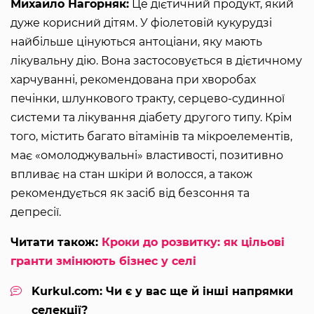
Михайло Нагорняк:
Це дієтичний продукт, який
дуже корисний дітям. У фіолетовій кукурудзі
найбільше цінуються антоціани, яку мають
лікувальну дію. Вона застосовується в дієтичному
харчуванні, рекомендована при хворобах
печінки, шлункового тракту, серцево-судинної
системи та лікування діабету другого типу. Крім
того, містить багато вітамінів та мікроелементів,
має «омолоджувальні» властивості, позитивно
впливає на стан шкіри й волосся, а також
рекомендується як засіб від безсоння та
депресії.
Читати також:
Кроки до розвитку: як цільові
гранти змінюють бізнес у селі
Kurkul.com: Чи є у вас ще й інші напрямки
селекції?