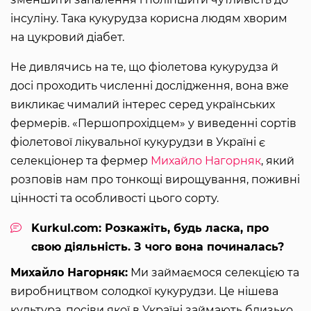
інсуліну. Така кукурудза корисна людям хворим
на цукровий діабет.
Не дивлячись на те, що фіолетова кукурудза й
досі проходить численні дослідження, вона вже
викликає чималий інтерес серед українських
фермерів. «Першопрохідцем» у виведенні сортів
фіолетової лікувальної кукурудзи в Україні є
селекціонер та фермер
Михайло Нагорняк
, який
розповів нам про тонкощі вирощування, поживні
цінності та особливості цього сорту.
Kurkul.com: Розкажіть, будь ласка, про
свою діяльність. З чого вона починалась?
Михайло Нагорняк:
Ми займаємося селекцією та
виробництвом солодкої кукурудзи. Це нішева
культура, посіви якої в Україні займають близько