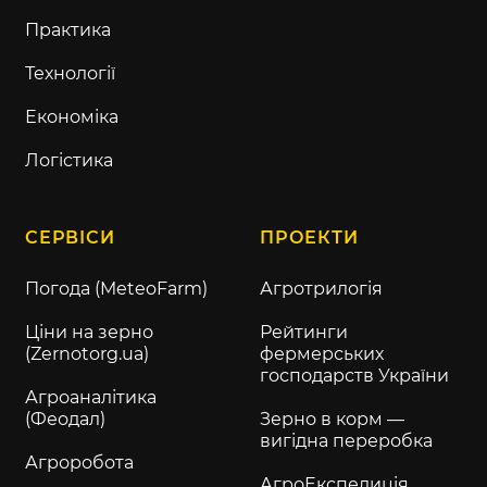
Практика
Технології
Економіка
Логістика
СЕРВІСИ
ПРОЕКТИ
Погода (MeteoFarm)
Агротрилогія
Ціни на зерно
Рейтинги
(Zernotorg.ua)
фермерських
господарств України
Агроаналітика
(Феодал)
Зерно в корм —
вигідна переробка
Агроробота
АгроЕкспедиція