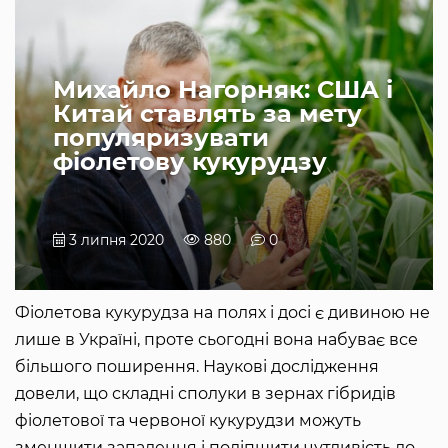
Михайло Нагорняк: США і
Китай ставлять за мету
популяризувати
фіолетову кукурудзу
3 липня 2020
880
0
Фіолетова кукурудза на полях і досі є дивиною не
лише в Україні, проте сьогодні вона набуває все
більшого поширення. Наукові дослідження
довели, що складні сполуки в зернах гібридів
фіолетової та червоної кукурудзи можуть
зменшити запалення і поліпшити чутливість до