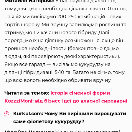
Михайло Нагорняк:
У нас наукова діяльність,
тому для цього необхідна ділянка всього 10 соток,
на якій ми висіваємо 200-250 комбінацій нових
сортів щороку. Ми вручну запилюємо рослини та
отримуємо 1-2 качани нового гібриду. Далі
передаємо їх на ділянку розмноження, якщо він
пройшов необхідні тести (безкоштовно даємо
людям, які перевіряють деякі характеристики).
Якщо все гаразд — висіваємо кукурудзу на
ділянці гібридизації 5-10 га. Багато не сіємо, тому
що всю волоть необхідно обривати вручну.
Читати за темою:
Історія сімейної ферми
KozzziMoni: від бізнес-ідеї до власної сироварні
Kurkul.com: Чому Ви вирішили вирощувати
саме фіолетову кукурудзу?