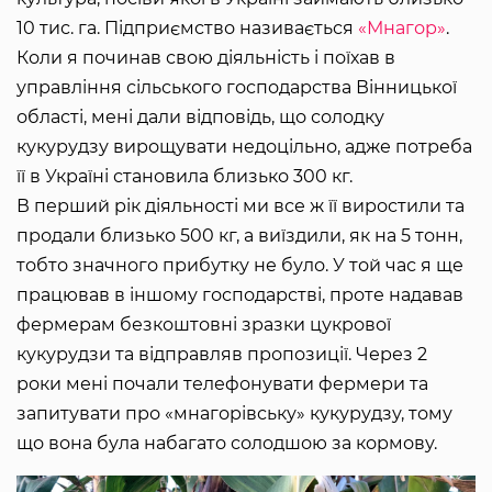
10 тис. га. Підприємство називається
«Мнагор»
.
Коли я починав свою діяльність і поїхав в
управління сільського господарства Вінницької
області, мені дали відповідь, що солодку
кукурудзу вирощувати недоцільно, адже потреба
її в Україні становила близько 300 кг.
В перший рік діяльності ми все ж її виростили та
продали близько 500 кг, а виїздили, як на 5 тонн,
тобто значного прибутку не було. У той час я ще
працював в іншому господарстві, проте надавав
фермерам безкоштовні зразки цукрової
кукурудзи та відправляв пропозиції. Через 2
роки мені почали телефонувати фермери та
запитувати про «мнагорівську» кукурудзу, тому
що вона була набагато солодшою за кормову.