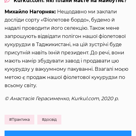
Kurkul.com: Які плани маєте на майбутнє?
Михайло Нагорняк:
Нещодавно ми заклали
досліди сорту «Фіолетове бордо», будемо й
надалі проводити його селекцію. Також мене
запрошують відвідати полігон нашої фіолетової
кукурудзи в Таджикистані, на цій зустрічі буде
присутній навіть їхній президент. До речі, вони
мають намір збудувати завод і продавати цю
кукурудзу у вакуумному пакуванні. Взагалі моєю
метою є продаж нашої фіолетової кукурудзи по
всьому світу.
© Анастасія Герасименко, Kurkul.com, 2020 р.
#Практика
#досвід