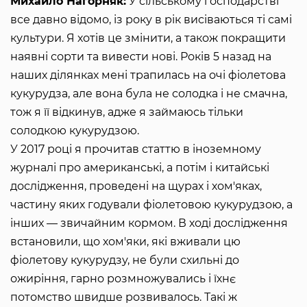
Михайло Нагорняк:
У сільському господарстві
все давно відомо, із року в рік висіваються ті самі
культури. Я хотів це змінити, а також покращити
наявні сорти та вивести нові. Років 5 назад на
наших ділянках мені трапилась на очі фіолетова
кукурудза, але вона була не солодка і не смачна,
тож я її відкинув, адже я займаюсь тільки
солодкою кукурудзою.
У 2017 році я прочитав статтю в іноземному
журналі про американські, а потім і китайські
дослідження, проведені на щурах і хом'яках,
частину яких годували фіолетовою кукурудзою, а
інших — звичайним кормом. В ході дослідження
встановили, що хом'яки, які вживали цю
фіолетову кукурудзу, не були схильні до
ожиріння, гарно розмножувались і їхнє
потомство швидше розвивалось. Такі ж