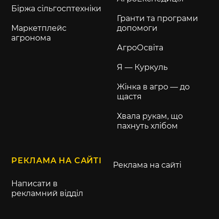
Біржа сільгосптехніки
Гранти та програми
Маркетплейс
допомоги
агронома
АгроОсвіта
Я — Куркуль
Жінка в агро — до
щастя
Хвала рукам, що
пахнуть хлібом
РЕКЛАМА НА САЙТІ
Реклама на сайті
Написати в
рекламний відділ