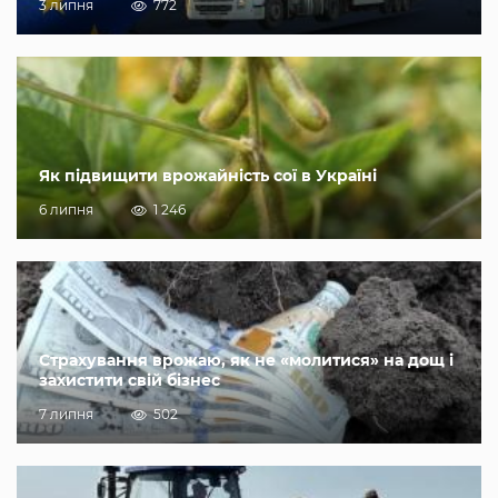
3 липня
772
Як підвищити врожайність сої в Україні
6 липня
1 246
Страхування врожаю, як не «молитися» на дощ і
захистити свій бізнес
7 липня
502