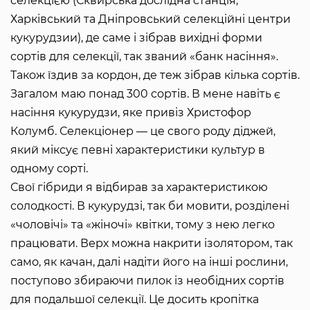
селекцією (Сквирська дослідна станція,
Харківський та Дніпровський селекційні центри
кукурудзии), де саме і зібрав вихідні форми
сортів для селекції, так званий «банк насіння».
Також їздив за кордон, де теж зібрав кілька сортів.
Загалом маю понад 300 сортів. В мене навіть є
насіння кукурудзи, яке привіз Христофор
Колумб. Селекціонер — це свого роду діджей,
який міксує певні характеристики культур в
одному сорті.
Свої гібриди я відбирав за характеристикою
солодкості. В кукурудзі, так би мовити, розділені
«чоловічі» та «жіночі» квітки, тому з нею легко
працювати. Верх можна накрити ізолятором, так
само, як качан, далі надіти його на інші рослини,
поступово збираючи пилок із необідних сортів
для подальшої селекції. Це досить кропітка