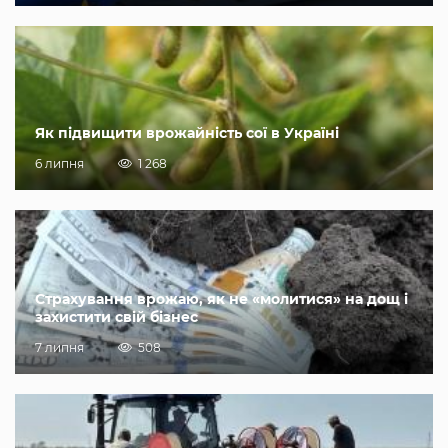
Як підвищити врожайність сої в Україні
6 липня
1 268
Страхування врожаю, як не «молитися» на дощ і
захистити свій бізнес
7 липня
508