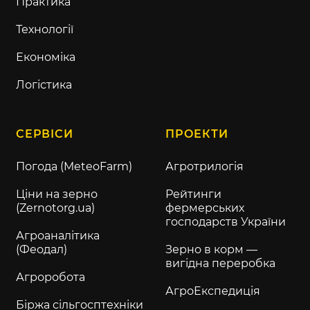
Практика
Технології
Економіка
Логістика
СЕРВІСИ
ПРОЕКТИ
Погода (MeteoFarm)
Агротрилогія
Ціни на зерно
Рейтинги
(Zernotorg.ua)
фермерських
господарств України
Агроаналітика
(Феодал)
Зерно в корм —
вигідна переробка
Агроробота
АгроЕкспедиція
Біржа сільгосптехніки