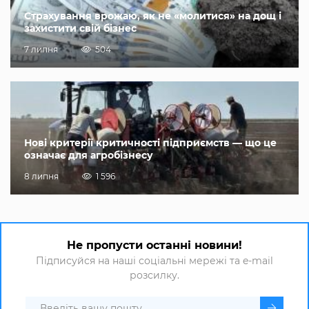
Страхування врожаю, як не «молитися» на дощ і
захистити свій бізнес
7 липня
504
Нові критерії критичності підприємств — що це
означає для агробізнесу
8 липня
1 596
Не пропусти останні новини!
Підписуйся на наші соціальні мережі та e-mail
розсилку.