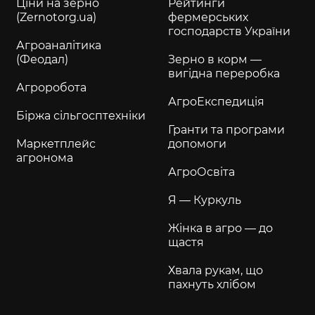
Ціни на зерно
Рейтинги
(Zernotorg.ua)
фермерських
господарств України
Агроаналітика
(Феодал)
Зерно в корм —
вигідна переробка
Агроробота
АгроЕкспедиція
Біржа сільгосптехніки
Гранти та програми
Маркетплейс
допомоги
агронома
АгроОсвіта
Я — Куркуль
Жінка в агро — до
щастя
Хвала рукам, що
пахнуть хлібом