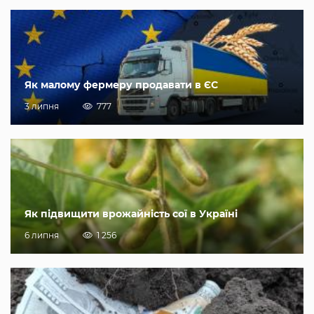
Як малому фермеру продавати в ЄС
3 липня
777
Як підвищити врожайність сої в Україні
6 липня
1 256