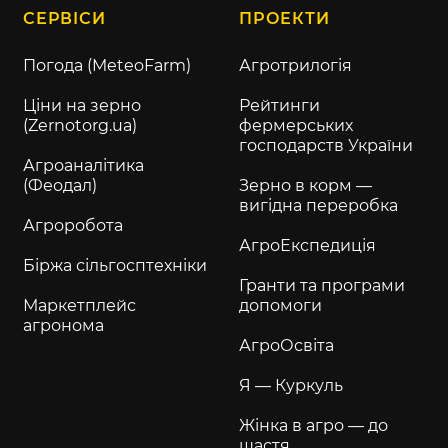
СЕРВІСИ
ПРОЕКТИ
Погода (MeteoFarm)
Агротрилогія
Ціни на зерно
Рейтинги
(Zernotorg.ua)
фермерських
господарств України
Агроаналітика
(Феодал)
Зерно в корм —
вигідна переробка
Агроробота
АгроЕкспедиція
Біржа сільгосптехніки
Гранти та програми
Маркетплейс
допомоги
агронома
АгроОсвіта
Я — Куркуль
Жінка в агро — до
щастя