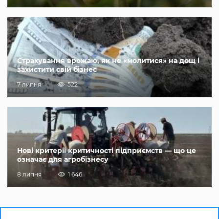
Страхування врожаю, як не «молитися» на дощ і
захистити свій бізнес
7 липня
522
Нові критерії критичності підприємств — що це
означає для агробізнесу
8 липня
1 646