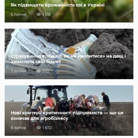
Як підвищити врожайність сої в Україні
6 липня
1 318
Страхування врожаю, як не «молитися» на дощ і
захистити свій бізнес
7 липня
532
Нові критерії критичності підприємств — що це
означає для агробізнесу
8 липня
1 672