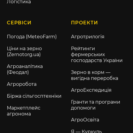
Логістика
СЕРВІСИ
ПРОЕКТИ
Погода (MeteoFarm)
Агротрилогія
Ціни на зерно
Рейтинги
(Zernotorg.ua)
фермерських
господарств України
Агроаналітика
(Феодал)
Зерно в корм —
вигідна переробка
Агроробота
АгроЕкспедиція
Біржа сільгосптехніки
Гранти та програми
Маркетплейс
допомоги
агронома
АгроОсвіта
Я — Куркуль