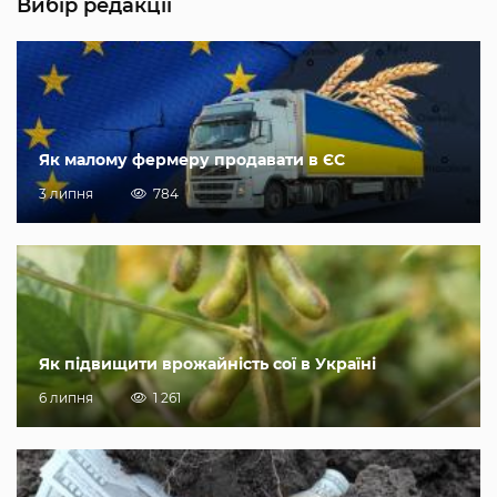
Вибір редакції
Як малому фермеру продавати в ЄС
3 липня
784
Як підвищити врожайність сої в Україні
6 липня
1 261