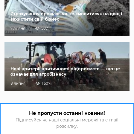
Страхування врожаю, як не «молитися» на дощ і
захистити свій бізнес
7 липня
507
Нові критерії критичності підприємств — що це
означає для агробізнесу
8 липня
1 607
Не пропусти останні новини!
Підписуйся на наші соціальні мережі та e-mail
розсилку.