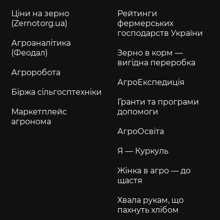
Ціни на зерно
Рейтинги
(Zernotorg.ua)
фермерських
господарств України
Агроаналітика
(Феодал)
Зерно в корм —
вигідна переробка
Агроробота
АгроЕкспедиція
Біржа сільгосптехніки
Гранти та програми
Маркетплейс
допомоги
агронома
АгроОсвіта
Я — Куркуль
Жінка в агро — до
щастя
Хвала рукам, що
пахнуть хлібом