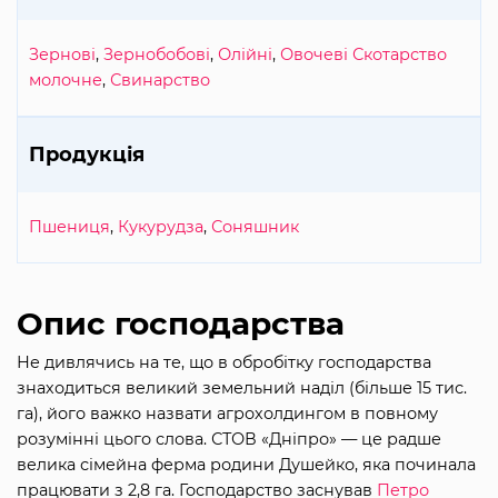
Зернові
,
Зернобобові
,
Олійні
,
Овочеві
Скотарство
молочне
,
Свинарство
Продукція
Пшениця
,
Кукурудза
,
Соняшник
Опис господарства
Не дивлячись на те, що в обробітку господарства
знаходиться великий земельний наділ (більше 15 тис.
га), його важко назвати агрохолдингом в повному
розумінні цього слова. СТОВ «Дніпро» — це радше
велика сімейна ферма родини Душейко, яка починала
працювати з 2,8 га. Господарство заснував
Петро