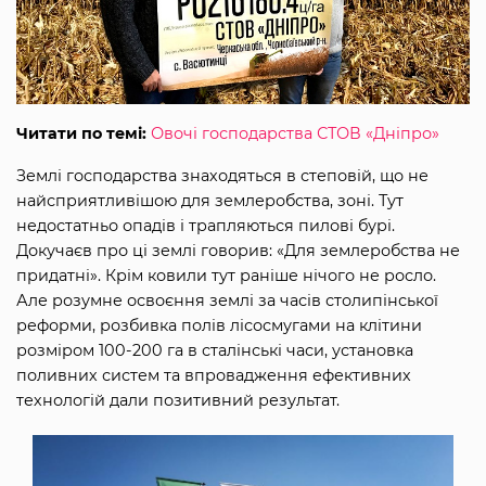
Читати по темі:
Овочі господарства СТОВ «Дніпро»
Землі господарства знаходяться в степовій, що не
найсприятливішою для землеробства, зоні. Тут
недостатньо опадів і трапляються пилові бурі.
Докучаєв про ці землі говорив: «Для землеробства не
придатні». Крім ковили тут раніше нічого не росло.
Але розумне освоєння землі за часів столипінської
реформи, розбивка полів лісосмугами на клітини
розміром 100-200 га в сталінські часи, установка
поливних систем та впровадження ефективних
технологій дали позитивний результат.