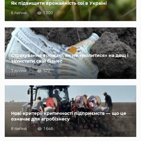
Як підвищити врожайність сої в Україні
6 липня
1 300
Страхування врожаю, як не «молитися» на дощ і
захистити свій бізнес
7 липня
522
Нові критерії критичності підприємств — що це
означає для агробізнесу
8 липня
1 646