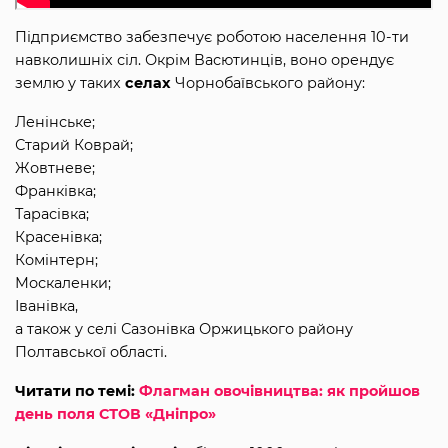
Підприємство забезпечує роботою населення 10-ти
навколишніх сіл. Окрім Васютинців, воно орендує
землю у таких
селах
Чорнобаївського району:
Ленінське;
Старий Коврай;
Жовтневе;
Франківка;
Тарасівка;
Красенівка;
Комінтерн;
Москаленки;
Іванівка,
а також у селі Сазонівка Оржицького району
Полтавської області.
Читати по темі:
Флагман овочівництва: як пройшов
день поля СТОВ «Дніпро»