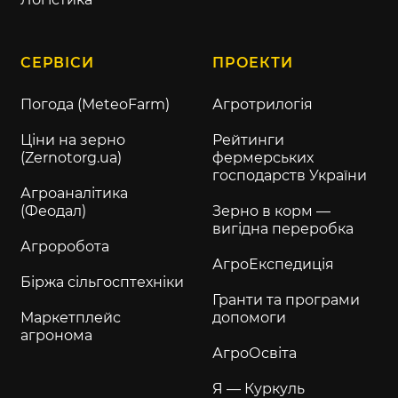
СЕРВІСИ
ПРОЕКТИ
Погода (MeteoFarm)
Агротрилогія
Ціни на зерно
Рейтинги
(Zernotorg.ua)
фермерських
господарств України
Агроаналітика
(Феодал)
Зерно в корм —
вигідна переробка
Агроробота
АгроЕкспедиція
Біржа сільгосптехніки
Гранти та програми
Маркетплейс
допомоги
агронома
АгроОсвіта
Я — Куркуль