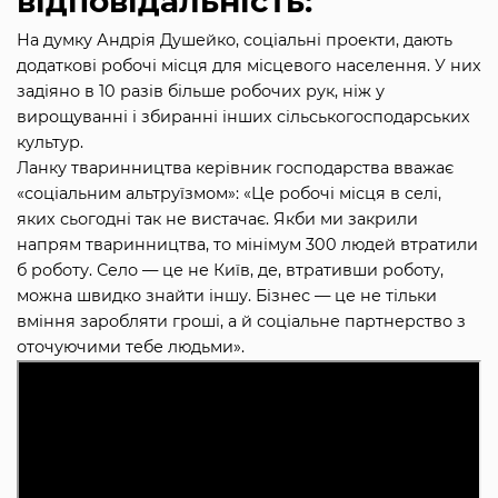
відповідальність:
На думку Андрія Душейко, соціальні проекти, дають
додаткові робочі місця для місцевого населення. У них
задіяно в 10 разів більше робочих рук, ніж у
вирощуванні і збиранні інших сільськогосподарських
культур.
Ланку тваринництва керівник господарства вважає
«соціальним альтруїзмом»: «Це робочі місця в селі,
яких сьогодні так не вистачає. Якби ми закрили
напрям тваринництва, то мінімум 300 людей втратили
б роботу. Село — це не Київ, де, втративши роботу,
можна швидко знайти іншу. Бізнес — це не тільки
вміння заробляти гроші, а й соціальне партнерство з
оточуючими тебе людьми».