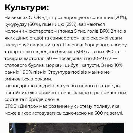
Культури:
На землях СТОВ «Дніпро» вирощують соняшник (20%),
кукурудзу (60%), пшеницю (25%), займаються
молочним скотарством (понад 5 тис. голів ВРХ, 2 тис. з
яких дійне стадо) та свинарством, але окремої уваги
заслуговує овочівництво. Під овочі борщового набору
та картоплю відведено близько 600 га, з них 350 га —
товарна картопля, 50 — посадкова, і по 30-40 га —
столового буряка, моркви, цибулі, капусти. З них 10%
ранніх і 90% пізніх Структура посівів майже не
змінюється з роками.
Господарство відкрите до усього нового і готове до
постійних експериментів має кількасот різноманітних
сортів та гібридів овочів.
СТОВ «Дніпро» має розвинену систему поливу, яка
може використовуватись одночасно на 600 га землі.