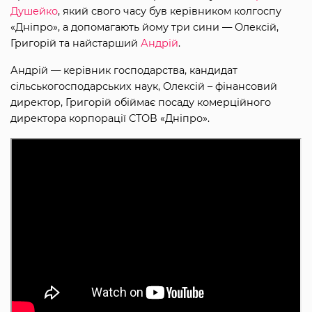
Душейко
, який свого часу був керівником колгоспу
«Дніпро», а допомагають йому три сини — Олексій,
Григорій та найстарший
Андрій
.
Андрій — керівник господарства, кандидат
сільськогосподарських наук, Олексій – фінансовий
директор, Григорій обіймає посаду комерційного
директора корпорації СТОВ «Дніпро».