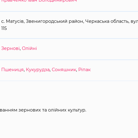
Кравченко Іван Володимирович
с. Матусів, Звенигородський район, Черкаська область, ву
115
Зернові
,
Олійні
Пшениця
,
Кукурудза
,
Соняшник
,
Ріпак
ванням зернових та олійних культур.