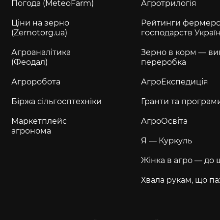
Погода (MeteoFarm)
Агротрилогія
Ціни на зерно
Рейтинги фермерс
(Zernotorg.ua)
господарств Украї
Агроаналітика
Зерно в корм — ви
(Феодал)
переробка
Агроробота
АгроЕкспедиція
Біржа сільгосптехніки
Гранти та програм
Маркетплейс
АгроОсвіта
агронома
Я — Куркуль
Жінка в агро — до 
Хвала рукам, що па