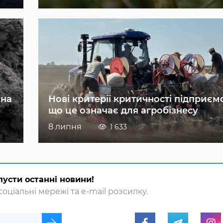
 на
Нові критерії критичності підприєм
що це означає для агробізнесу
8 липня
1 633
пусти останні новини!
оціальні мережі та e-mail розсилку.