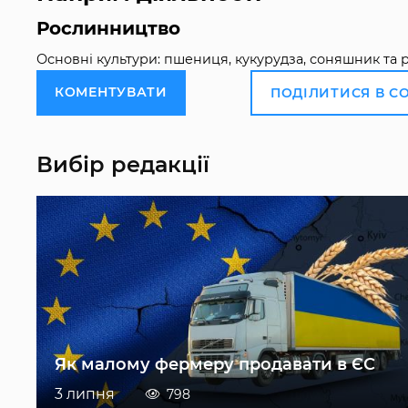
Рослинництво
Основні культури: пшениця, кукурудза, соняшник та р
КОМЕНТУВАТИ
ПОДІЛИТИСЯ В С
Вибір редакції
Як малому фермеру продавати в ЄС
3 липня
798