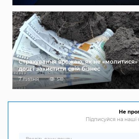
Страхування врожаю, як не «молитися»
дощ і захистити свій бізнес
7 липня
519
Не про
Підписуйся на наші с