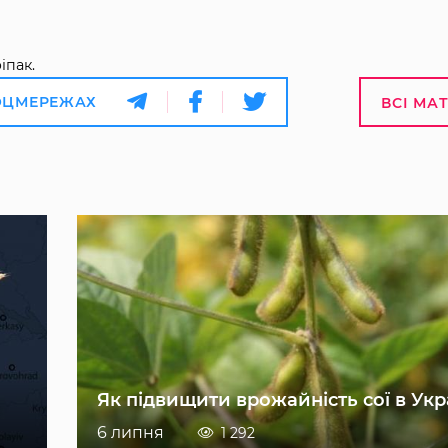
іпак.
ОЦМЕРЕЖАХ
ВСІ МА
Як підвищити врожайність сої в Укр
6 липня
1 292