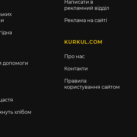
Написати в
рекламний відділ
ьких
ни
Реклама на сайті
гідна
KURKUL.COM
Про нас
и допомоги
Контакти
Правила
користування сайтом
щастя
хнуть хлібом