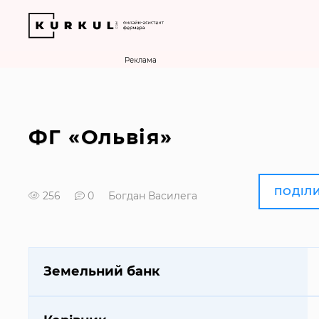
Реклама
ФГ «Ольвія»
ПОДІЛ
256
0
Богдан Василега
Земельний банк