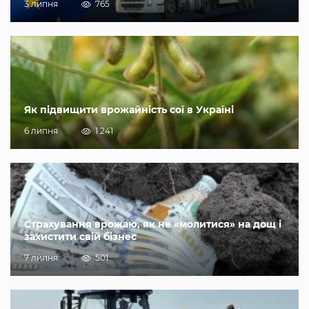
3 липня
765
Як підвищити врожайність сої в Україні
6 липня
1 241
Страхування врожаю, як не «молитися» на дощ і
захистити свій бізнес
7 липня
501