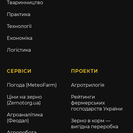
Тваринництво
Практика
Технології
Економіка
Логістика
СЕРВІСИ
ПРОЕКТИ
Погода (MeteoFarm)
Агротрилогія
Ціни на зерно
Рейтинги
(Zernotorg.ua)
фермерських
господарств України
Агроаналітика
(Феодал)
Зерно в корм —
вигідна переробка
Агроробота