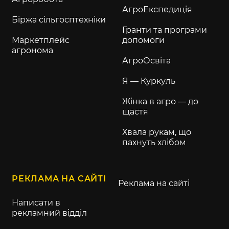
АгроЕкспедиція
Біржа сільгосптехніки
Гранти та програми
Маркетплейс
допомоги
агронома
АгроОсвіта
Я — Куркуль
Жінка в агро — до
щастя
Хвала рукам, що
пахнуть хлібом
РЕКЛАМА НА САЙТІ
Реклама на сайті
Написати в
рекламний відділ