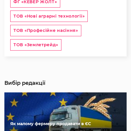
ФГ «КЕВЕР ЖОЛТ»
ТОВ «Нові аграрні технології»
ТОВ «Професійне насіння»
ТОВ «Землетрейд»
Вибір редакції
Як малому фермеру продавати в ЄС