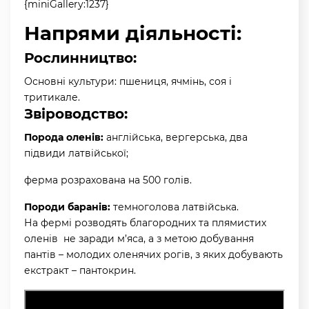
{miniGallery:1237}
Напрями діяльності:
Рослинництво:
Основні культури: пшениця, ячмінь, соя і
тритикале.
Звіроводство:
Порода оленів:
англійська, вергерська, два
підвиди латвійської;
ферма розрахована на 500 голів.
Породи баранів:
темноголова латвійська.
На фермі розводять благородних та плямистих
оленів не заради м’яса, а з метою добування
пантів – молодих оленячих рогів, з яких добувають
екстракт – пантокрин.