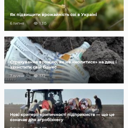
Як підвищити врожайність сої в Україні
6 липня
1 315
Страхування врожаю, як не «молитися» на дощ і
захистити свій бізнес
7 липня
532
Нові критерії критичності підприємств — що це
означає для агробізнесу