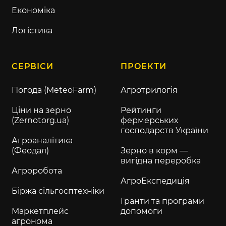
Економіка
Логістика
СЕРВІСИ
ПРОЕКТИ
Погода (MeteoFarm)
Агротрилогія
Ціни на зерно
Рейтинги
(Zernotorg.ua)
фермерських
господарств України
Агроаналітика
(Феодал)
Зерно в корм —
вигідна переробка
Агроробота
АгроЕкспедиція
Біржа сільгосптехніки
Гранти та програми
Маркетплейс
допомоги
агронома