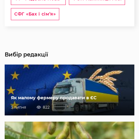
СФГ «Бах і сім’я»
Вибір редакції
Як малому фермеру продавати в ЄС
3 липня
822