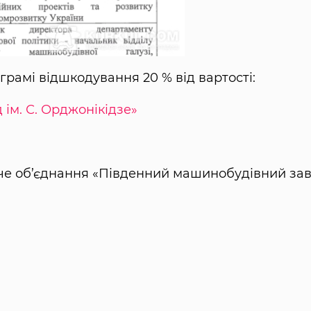
ограмі відшкодування 20 % від вартості:
 ім. С. Орджонікідзе»
че об’єднання «Південний машинобудівний за