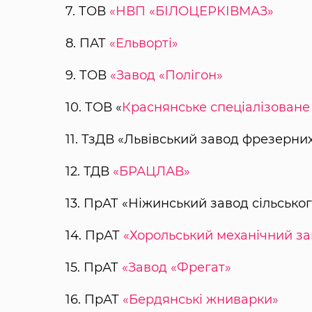
7. ТОВ
«НВП «БІЛОЦЕРКІВМАЗ»
8. ПАТ
«Ельворті»
9. ТОВ
«Завод «Полігон»
10. ТОВ «
Краснянське спеціалізован
11. ТзДВ «Львівський завод фрезерних
12. ТДВ
«БРАЦЛАВ»
13. ПрАТ «Ніжинський завод сільськ
14. ПрАТ
«Хорольський механічний за
15. ПрАТ
«Завод «Фрегат»
16. ПрАТ
«Бердянські жниварки»