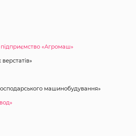
е підприємство «Агромаш»
 верстатів»
огосподарського машинобудування»
вод»