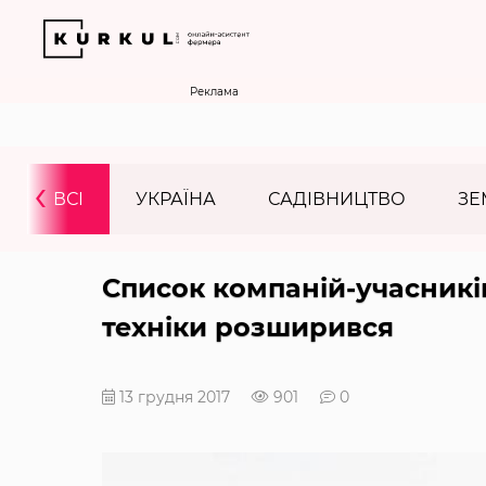
Реклама
‹
ВСІ
УКРАЇНА
САДІВНИЦТВО
ЗЕ
Список компаній-учасникі
техніки розширився
13 грудня 2017
901
0