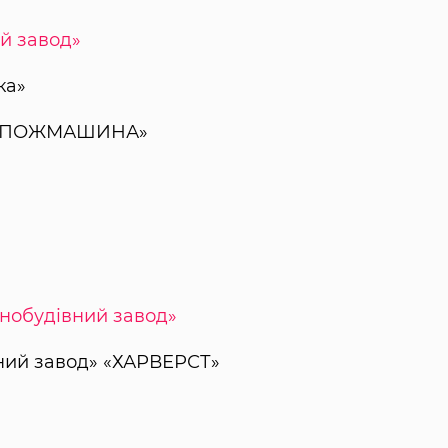
й завод»
ка»
 «ПОЖМАШИНА»
нобудівний завод»
вний завод» «ХАРВЕРСТ»