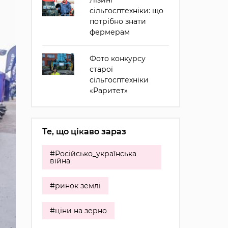
Лізинг
сільгосптехніки: що
потрібно знати
фермерам
Фото конкурсу
старої
сільгосптехніки
«Раритет»
Те, що цікаво зараз
#Російсько_українська
війна
#ринок землі
#ціни на зерно