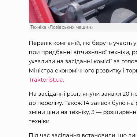
Техніка «Лозівських машин»
Перелік компаній, які беруть участь 
при придбанні вітчизняної техніки, 
ухвалили на засіданні комісії за гол
Міністра економічного розвитку і тор
Traktorist.ua.
На засіданні розглянули заявки 20 н
до переліку. Також 14 заявок було н
зміни ціни на техніку, 3 — розширен
техніки.
Під час засідання встановили, що ли