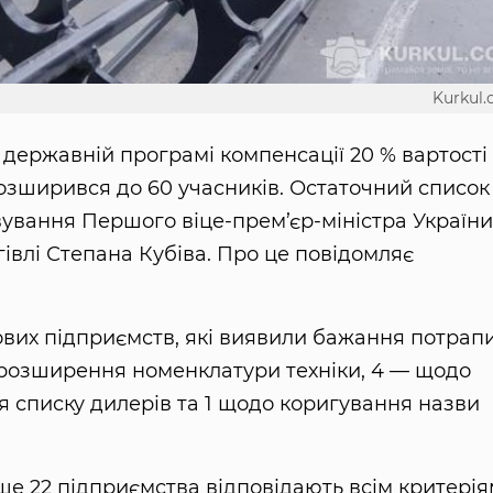
Kurkul
у державній програмі компенсації 20 % вартості
розширився до 60 учасників. Остаточний список
овування Першого віце-прем’єр-міністра Україн
гівлі Степана Кубіва. Про це повідомляє
ових підприємств, які виявили бажання потрап
а розширення номенклатури техніки, 4 — щодо
ня списку дилерів та 1 щодо коригування назви
ше 22 підприємства відповідають всім критерія