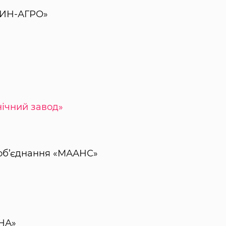
ДИН-АГРО»
нічний завод»
 об’єднання «МААНС»
ХНА»