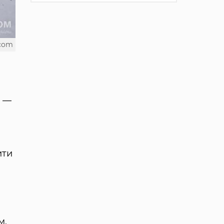
.com
и —
ити
м,