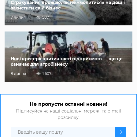
Страхування врожаю, як не «молитися» на дощ і
захистити свій бізнес
7 липня
507
Нові критерії критичності підприємств — що це
означає для агробізнесу
8 липня
1 607
Не пропусти останні новини!
Підписуйся на наші соціальні мережі та e-mail
розсилку.