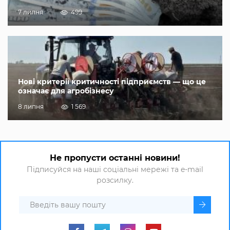
7 липня
499
Нові критерії критичності підприємств — що це
означає для агробізнесу
8 липня
1 569
Не пропусти останні новини!
Підписуйся на наші соціальні мережі та e-mail
розсилку.