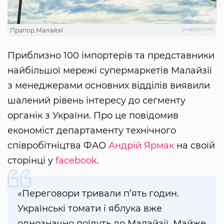
pixabay.com
Прапор Малайзії
Приблизно 100 імпортерів та представники
найбільшої мережі супермаркетів Малайзії
з менеджерами основних відділів виявили
шалений рівень інтересу до сегменту
органік з України. Про це повідомив
економіст департаменту технічного
співробітніцтва ФАО
Андрій Ярмак
на своїй
сторінці у
facebook
.
«Переговори тривали п’ять годин.
Українські томати і яблука вже
однозначно поїдуть до Малайзії. Майже