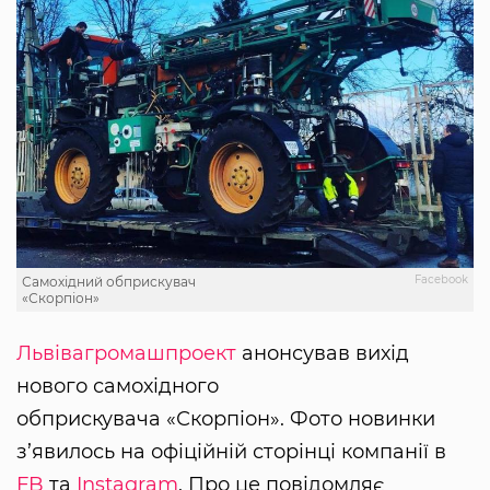
Facebook
Самохідний обприскувач
«Скорпіон»
Львівагромашпроект
анонсував вихід
нового самохідного
обприскувача «Скорпіон». Фото новинки
з’явилось на офіційній сторінці компанії в
FB
та
Instagram
. Про це повідомляє