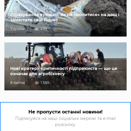
Страхування врожаю, як не «молитися» на дощ і
захистити свій бізнес
7 липня
499
Нові критерії критичності підприємств — що це
означає для агробізнесу
8 липня
1 569
Не пропусти останні новини!
Підписуйся на наші соціальні мережі та e-mail
розсилку.