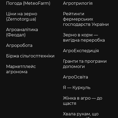
Погода (MeteoFarm)
Агротрилогія
Ціни на зерно
Рейтинги
(Zernotorg.ua)
фермерських
господарств України
Агроаналітика
(Феодал)
Зерно в корм —
вигідна переробка
Агроробота
АгроЕкспедиція
Біржа сільгосптехніки
Гранти та програми
Маркетплейс
допомоги
агронома
АгроОсвіта
Я — Куркуль
Жінка в агро — до
щастя
Хвала рукам, що