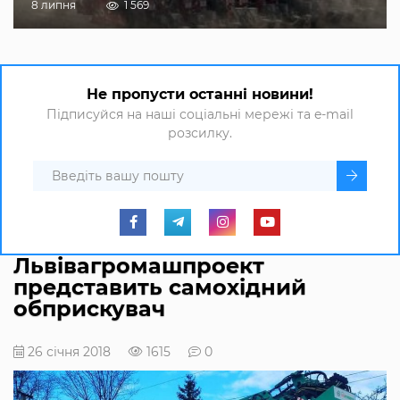
8 липня
1 569
Не пропусти останні новини!
Підписуйся на наші соціальні мережі та e-mail
розсилку.
Львівагромашпроект
представить самохідний
обприскувач
26 січня 2018
1615
0