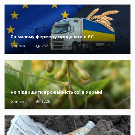
Як малому фермеру продавати в ЄС
3 липня
758
Як підвищити врожайність сої в Україні
6 липня
1 226