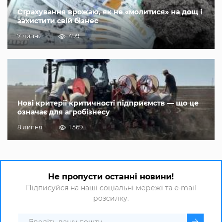
Страхування врожаю, як не «молитися» на дощ і
захистити свій бізнес
7 липня
499
Нові критерії критичності підприємств — що це
означає для агробізнесу
8 липня
1 569
Не пропусти останні новини!
Підписуйся на наші соціальні мережі та e-mail
розсилку.