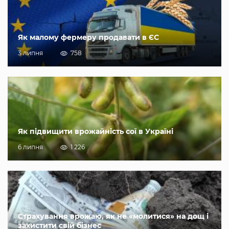
Як малому фермеру продавати в ЄС
3 липня
758
Як підвищити врожайність сої в Україні
6 липня
1 226
Страхування врожаю, як не «молитися» на дощ і
захистити свій бізнес