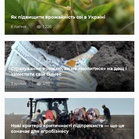
Як підвищити врожайність сої в Україні
6 липня
1 226
Страхування врожаю, як не «молитися» на дощ і
захистити свій бізнес
7 липня
499
Нові критерії критичності підприємств — що це
означає для агробізнесу