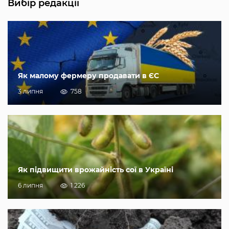
Вибір редакції
Як малому фермеру продавати в ЄС
3 липня
758
Як підвищити врожайність сої в Україні
6 липня
1 226