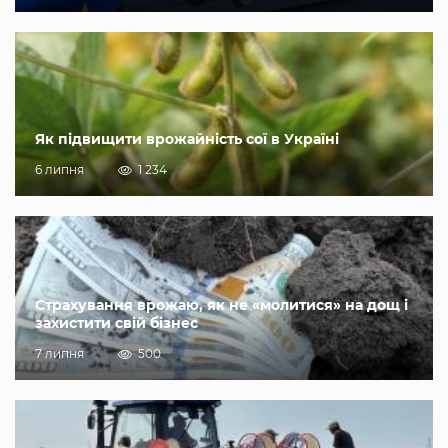
Як підвищити врожайність сої в Україні
6 липня
1 234
Страхування врожаю, як не «молитися» на дощ і
захистити свій бізнес
7 липня
500