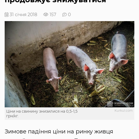
31 січня 2018
157
0
Kurkul.com
Ціни на свинину знизилися на 0,5-1,5
грн/кг.
Зимове падіння ціни на ринку живця