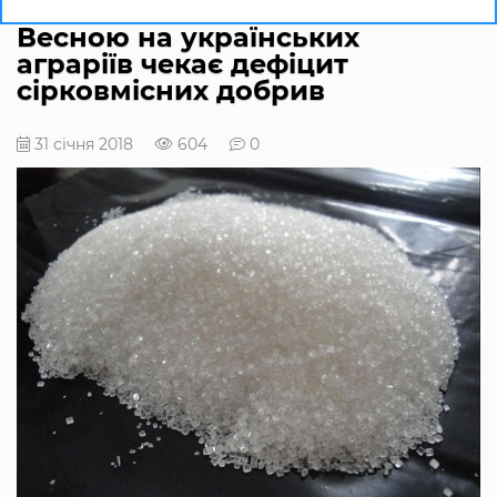
Весною на українських
аграріїв чекає дефіцит
сірковмісних добрив
31 січня 2018
604
0