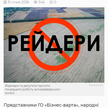
31 січня 2018
346
0
Kurkul.com
Фермери та депутати просять
покращити роботу антирейдерської
комісії
Представники ГО «Бізнес-варта», народні