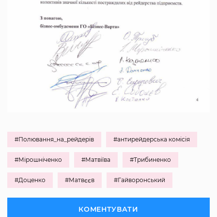
#Полювання_на_рейдерів
#антирейдерська комісія
#Мірошніченко
#Матвіїва
#Трибиненко
#Доценко
#Матвєєв
#Гайворонський
КОМЕНТУВАТИ