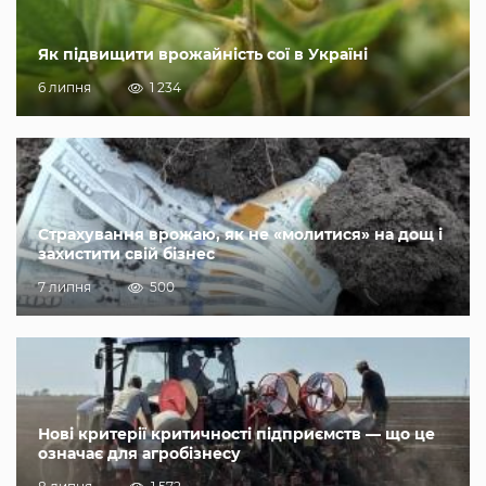
Як підвищити врожайність сої в Україні
6 липня
1 234
Страхування врожаю, як не «молитися» на дощ і
захистити свій бізнес
7 липня
500
Нові критерії критичності підприємств — що це
означає для агробізнесу