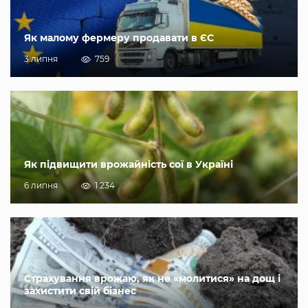
Як малому фермеру продавати в ЄС
3 липня
759
Як підвищити врожайність сої в Україні
6 липня
1 234
Страхування врожаю, як не «молитися» на дощ і
захистити свій бізнес