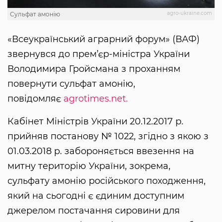
agro-ukraine.com
Сульфат амонію
«Всеукраїнський аграрний форум» (ВАФ)
звернувся до прем’єр-міністра України
Володимира Гройсмана з проханням
повернути сульфат амонію,
повідомляє
agrotimes.net.
Кабінет Міністрів України 20.12.2017 р.
прийняв постанову № 1022, згідно з якою з
01.03.2018 р. забороняється ввезення на
митну територію України, зокрема,
сульфату амонію російського походження,
який на сьогодні є єдиним доступним
джерелом постачання сировини для