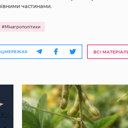
рівними частинами.
#МІнагрополітики
ОЦМЕРЕЖАХ
ВСІ МАТЕРІАЛ