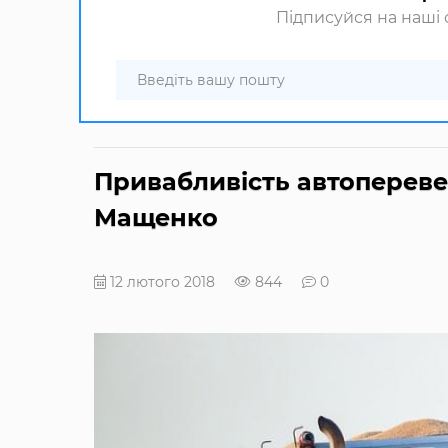
Підписуйся на наші с
Привабливість автопереве
Мащенко
12 лютого 2018
844
0