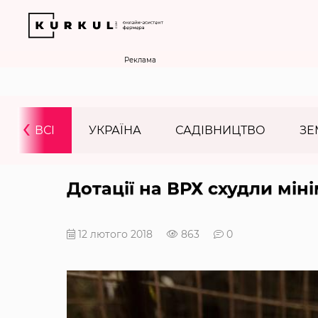
Реклама
‹
ВСІ
УКРАЇНА
САДІВНИЦТВО
ЗЕ
Дотації на ВРХ схудли мін
12 лютого 2018
863
0