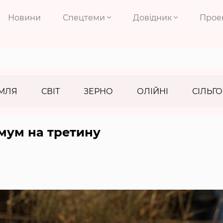
Новини
Спецтеми
Довідник
Прое
МЛЯ
СВІТ
ЗЕРНО
ОЛІЙНІ
СІЛЬГО
імум на третину