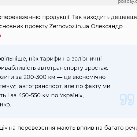
pixabay
топеревезенню продукції. Так виходить дешевше
сновник проекту Zernovoz.in.ua Олександр
.
овільніше, ніж тарифи на залізничні
ивабливість автотранспорту зростає.
озити за 200-300 км ― це економічно
печує автотранспорт, але по факту ми
ь і за 450-550 км по Україні», ―
нко.
ці» на перевезення мають вплив на багато реч