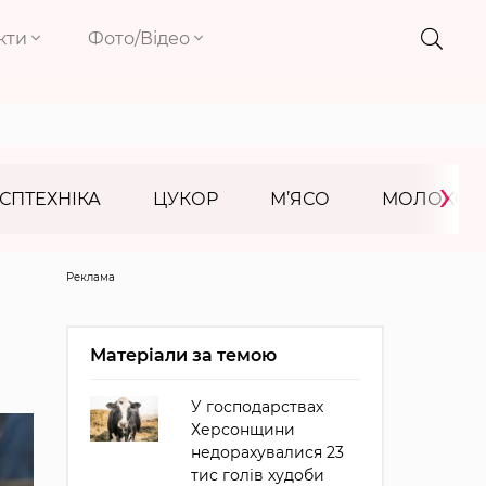
кти
Фото/Відео
›
СПТЕХНІКА
ЦУКОР
М’ЯСО
МОЛОКО
Реклама
Матеріали за темою
У господарствах
Херсонщини
недорахувалися 23
тис голів худоби