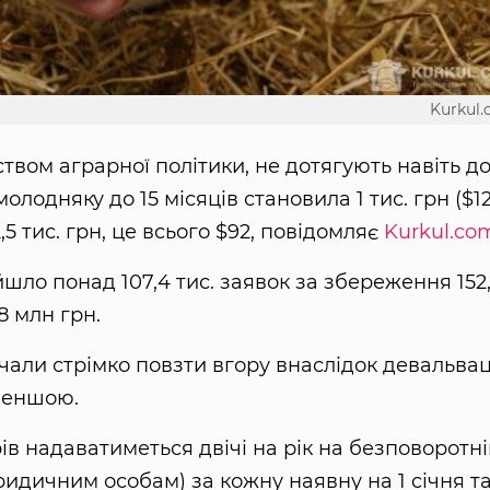
Kurkul
ством аграрної політики, не дотягують навіть д
молодняку до 15 місяців становила 1 тис. грн ($12
5 тис. грн, це всього $92, повідомляє
Kurkul.co
йшло понад 107,4 тис. заявок за збереження 152
8 млн грн.
чали стрімко повзти вгору внаслідок девальвац
 меншою.
ів надаватиметься двічі на рік на безповоротн
идичним особам) за кожну наявну на 1 січня та