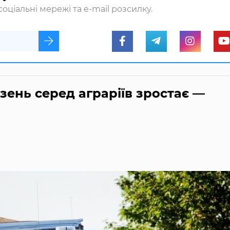
оціальні мережі та e-mail розсилку.
зень серед аграріїв зростає —