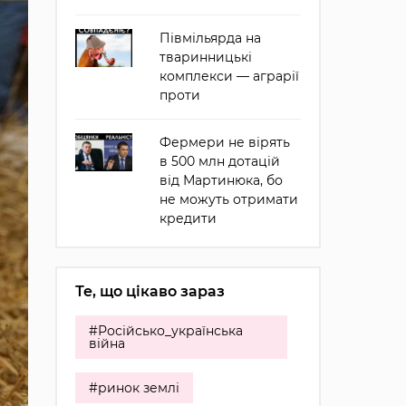
Півмільярда на
тваринницькі
комплекси — аграрії
проти
Фермери не вірять
в 500 млн дотацій
від Мартинюка, бо
не можуть отримати
кредити
Те, що цікаво зараз
#Російсько_українська
війна
#ринок землі