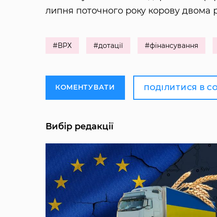
липня поточного року корову двома 
#ВРХ
#дотації
#фінансування
КОМЕНТУВАТИ
ПОДІЛИТИСЯ В С
Вибір редакції