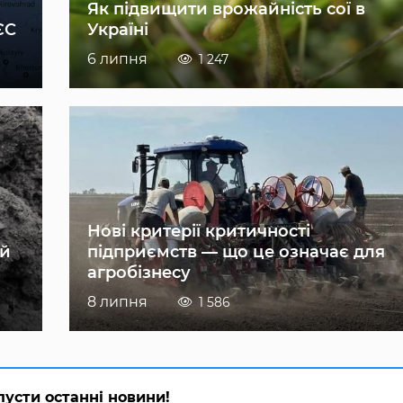
Як підвищити врожайність сої в
ЄС
Україні
6 липня
1 247
Нові критерії критичності
ій
підприємств — що це означає для
агробізнесу
8 липня
1 586
пусти останні новини!