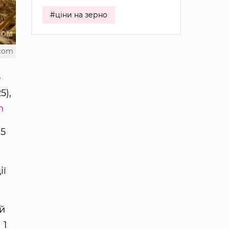
#ціни на зерно
.com
о
5),
m
,5
ії
ій
 1