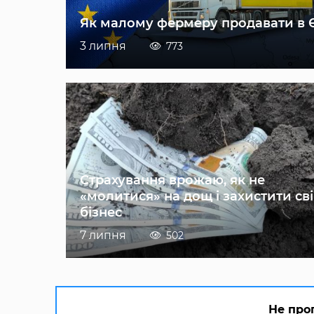
Як малому фермеру продавати в 
3 липня
773
Страхування врожаю, як не
«молитися» на дощ і захистити св
бізнес
7 липня
502
Не про