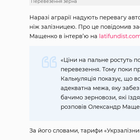
Перевезення зерна
Наразі аграрії надують перевагу ав
ніж залізницею. Про це повідомив за
Мащенко в інтерв’ю на
latifundist.com
«Ціни на пальне ростуть п
перевезення. Тому поки пр
Калькуляція показує, що в
адекватна межа, яку забез
бачимо зерновози, які їздят
розповів Олександр Маще
За його словами, тарифи «Укрзалізни