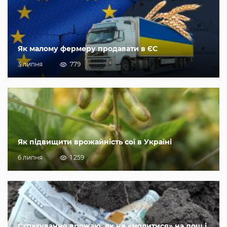
Як малому фермеру продавати в ЄС
3 липня
779
Як підвищити врожайність сої в Україні
6 липня
1 259
Страхування врожаю, як не «молитися» на дощ і