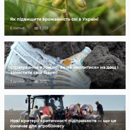
Як підвищити врожайність сої в Україні
6 липня
1 259
Страхування врожаю, як не «молитися» на дощ і
захистити свій бізнес
7 липня
505
Нові критерії критичності підприємств — що це
означає для агробізнесу