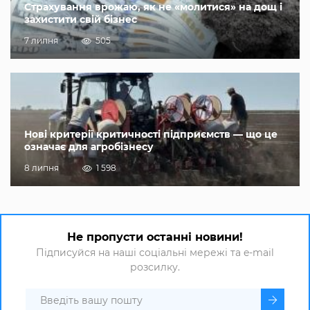
Страхування врожаю, як не «молитися» на дощ і
захистити свій бізнес
7 липня
505
Нові критерії критичності підприємств — що це
означає для агробізнесу
8 липня
1 598
Не пропусти останні новини!
Підписуйся на наші соціальні мережі та e-mail
розсилку.