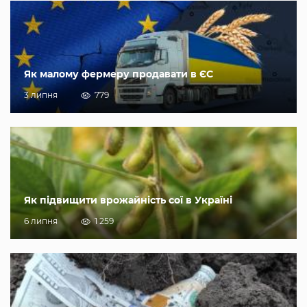
Як малому фермеру продавати в ЄС
3 липня
779
Як підвищити врожайність сої в Україні
6 липня
1 259