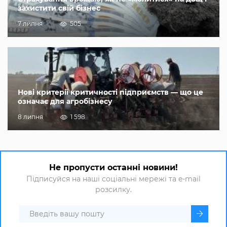
захистити свій бізнес
7 липня
505
Нові критерії критичності підприємств — що це
означає для агробізнесу
8 липня
1 598
Не пропусти останні новини!
Підписуйся на наші соціальні мережі та e-mail
розсилку.