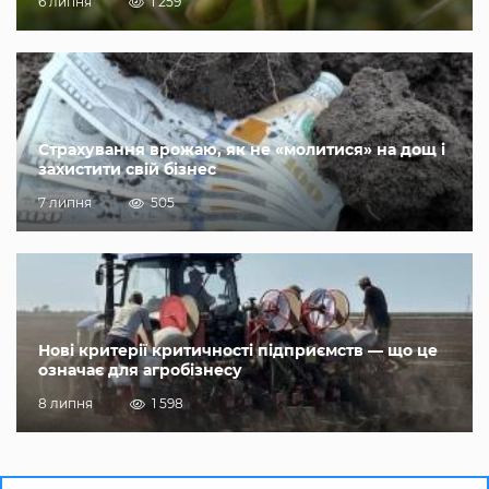
6 липня
1 259
Страхування врожаю, як не «молитися» на дощ і
захистити свій бізнес
7 липня
505
Нові критерії критичності підприємств — що це
означає для агробізнесу
8 липня
1 598