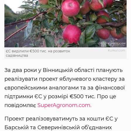
Kurkul.com
ЄС виділили €500 тис. на розвиток
садівництва
За два роки у Вінницькій області планують
реалізувати проект яблуневого кластеру за
європейськими аналогами та за фінансової
підтримки ЄС у розмірі €500 тис. Про це
повідомляє
SuperAgronom.com.
Проект реалізовуватимуть за кошти ЄС у
Барській та Северинівській об’єднаних