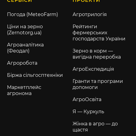
СЕРВІСИ
ПРОЕКТИ
Погода (MeteoFarm)
Агротрилогія
Ціни на зерно
Рейтинги
(Zernotorg.ua)
фермерських
господарств України
Агроаналітика
(Феодал)
Зерно в корм —
вигідна переробка
Агроробота
АгроЕкспедиція
Біржа сільгосптехніки
Гранти та програми
Маркетплейс
допомоги
агронома
АгроОсвіта
Я — Куркуль
Жінка в агро — до
щастя