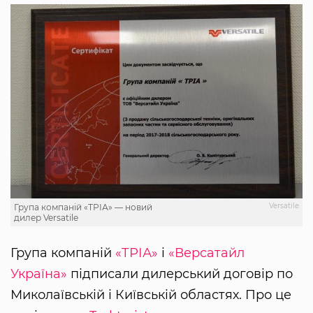
Versatile
Група компаній «ТРІА» — новий
дилер Versatile
Група компаній
«ТРІА»
і
«Версатайл
Україна»
підписали дилерський договір по
Миколаївській і Київській областях. Про це