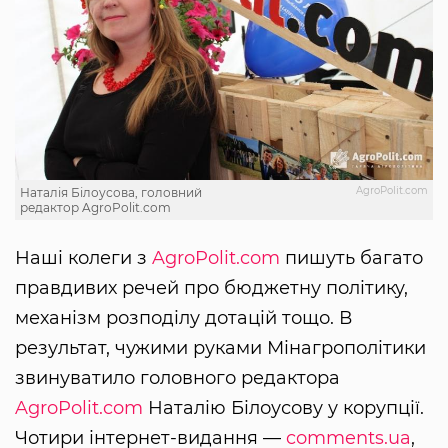
AgroPolit.com
Наталія Білоусова, головний
редактор AgroPolit.com
Наші колеги з
AgroPolit.com
пишуть багато
правдивих речей про бюджетну політику,
механізм розподілу дотацій тощо. В
результат, чужими руками Мінагрополітики
звинуватило головного редактора
AgroPolit.com
Наталію Білоусову у корупції.
Чотири інтернет-видання —
comments.ua
,