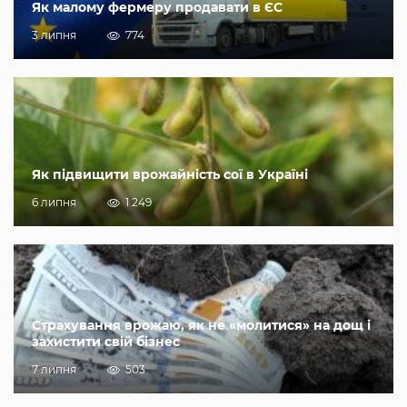
Як малому фермеру продавати в ЄС
3 липня
774
Як підвищити врожайність сої в Україні
6 липня
1 249
Страхування врожаю, як не «молитися» на дощ і
захистити свій бізнес
7 липня
503