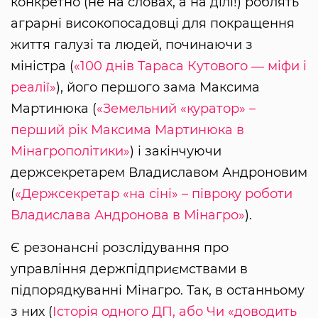
конкретно (не на словах, а на ділі!) роблять
аграрні високопосадовці для покращення
життя галузі та людей, починаючи з
міністра (
«100 днів Тараса Кутового ― міфи і
реалії»
), його першого зама Максима
Мартинюка (
«Земельний «куратор» –
перший рік Максима Мартинюка в
Мінагрополітики»
) і закінчуючи
держсекретарем Владиславом Андроновим
(
«Держсекретар «на сіні» – півроку роботи
Владислава Андронова в Мінагро»
).
Є резонансні розслідування про
управління держпідприємствами в
підпорядкуванні Мінагро. Так, в останньому
з них (
Історія одного ДП, або Чи «доводить