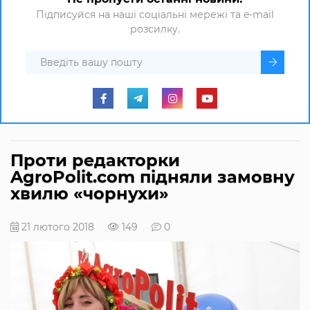
Підписуйся на наші соціальні мережі та e-mail
розсилку.
Проти редакторки
AgroPolit.com підняли замовну
хвилю «чорнухи»
21 лютого 2018
149
0