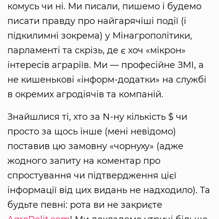
комусь чи ні. Ми писали, пишемо і будемо
писати правду про найгарячіші події (і
підкилимні зокрема) у Мінагрополітики,
парламенті та скрізь, де є хоч «мікрон»
інтересів аграріїв. Ми — професійне ЗМІ, а
не кишенькові «інформ-додатки» на службі
в окремих агродіячів та компаній.
Знайшлися ті, хто за N-ну кількість $ чи
просто за щось інше (мені невідомо)
поставив цю замовну «чорнуху» (адже
жодного запиту на коментар про
спростування чи підтвердження цієї
інформації від цих видань не надходило). Та
будьте певні: рота ви не закриєте