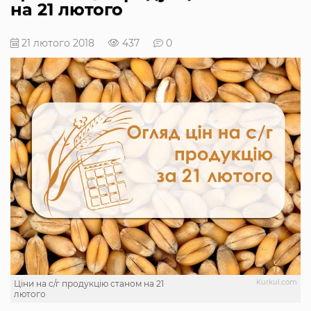
на 21 лютого
21 лютого 2018
437
0
Kurkul.com
Ціни на с/г продукцію станом на 21
лютого