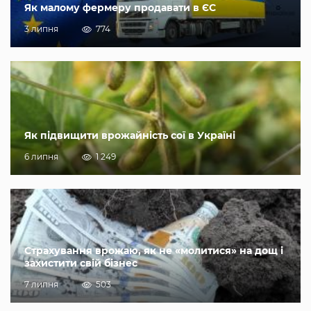
Як малому фермеру продавати в ЄС
3 липня
774
Як підвищити врожайність сої в Україні
6 липня
1 249
Страхування врожаю, як не «молитися» на дощ і
захистити свій бізнес
7 липня
503