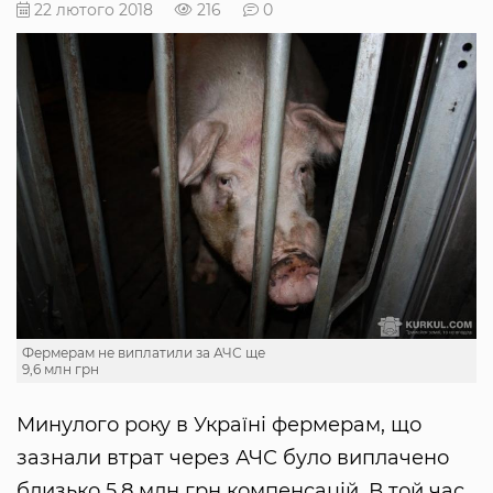
22 лютого 2018
216
0
Фермерам не виплатили за АЧС ще
9,6 млн грн
Минулого року в Україні фермерам, що
зазнали втрат через АЧС було виплачено
близько 5,8 млн грн компенсацій. В той час,