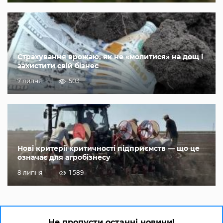
Страхування врожаю, як не «молитися» на дощ і
захистити свій бізнес
7 липня
503
Нові критерії критичності підприємств — що це
означає для агробізнесу
8 липня
1 589
Не пропусти останні новини!