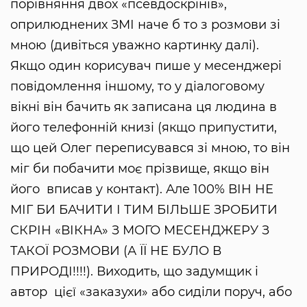
порівняння двох «псевдоскрінів»,
оприлюднених ЗМІ наче б то з розмови зі
мною (дивіться уважно картинку далі).
Якщо один корисувач пише у месенджері
повідомлення іншому, то у діалоговому
вікні він бачить як записана ця людина в
його телефонній книзі (якщо припустити,
що цей Олег переписувався зі мною, то він
міг би побачити моє прізвище, якщо він
його вписав у контакт). Але 100% ВІН НЕ
МІГ БИ БАЧИТИ І ТИМ БІЛЬШЕ ЗРОБИТИ
СКРІН «ВІКНА» З МОГО МЕСЕНДЖЕРУ З
ТАКОЇ РОЗМОВИ (А ЇЇ НЕ БУЛО В
ПРИРОДІ!!!!). Виходить, що задумщик і
автор цієї «заказухи» або сиділи поруч, або