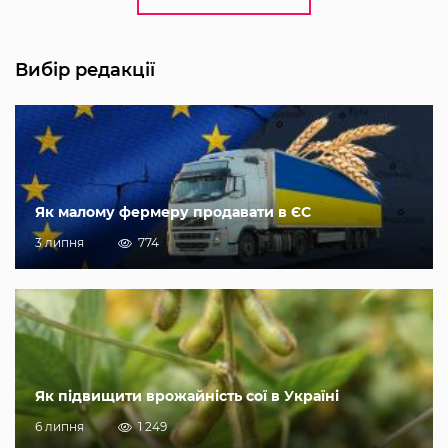
Вибір редакції
Як малому фермеру продавати в ЄС
3 липня
774
Як підвищити врожайність сої в Україні
6 липня
1 249