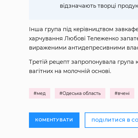
відзначають творці продук
Інша група під керівництвом завкафе
харчування Любові Тележенко запат
вираженими антидепресивними влас
Третій рецепт запропонувала група 
вагітних на молочній основі.
#мед
#Одеська область
#вчені
КОМЕНТУВАТИ
ПОДІЛИТИСЯ В С