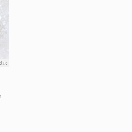
d.ua
е