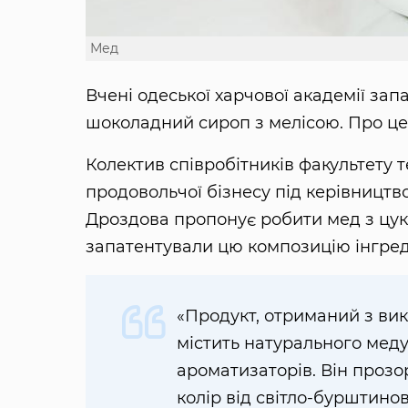
Мед
Вчені одеської харчової академії зап
шоколадний сироп з мелісою. Про ц
Колектив співробітників факультету т
продовольчої бізнесу під керівницт
Дроздова пропонує робити мед з цукр
запатентували цю композицію інгреді
«Продукт, отриманий з вик
містить натурального меду 
ароматизаторів. Він прозор
колір від світло-бурштино