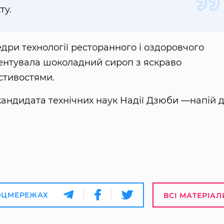
ту.
дри технології ресторанного і оздоровчого
ентувала шоколадний сироп з яскраво
тивостями.
кандидата технічних наук Надії Дзюби —напій 
ОЦМЕРЕЖАХ
ВСІ МАТЕРІАЛ