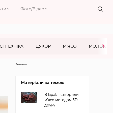
кти
Фото/Відео
›
СПТЕХНІКА
ЦУКОР
М’ЯСО
МОЛОКО
Реклама
Матеріали за темою
В Ізраїлі створили
м’ясо методом 3D-
друку