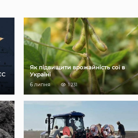
Як підвищити врожайність сої в
ЄС
Україні
6 липня
1 231