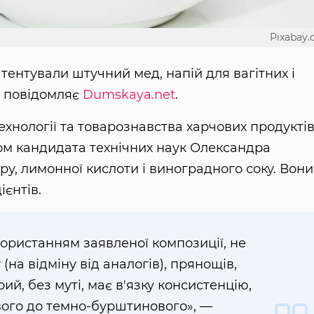
Pixabay
атентували штучний мед, напій для вагітних і
е повідомляє
Dumskaya.net
.
ехнології та товарознавства харчових продуктів
вом кандидата технічних наук Олександра
у, лимонної кислоти і виноградного соку. Вони
єнтів.
ористанням заявленої композиції, не
(на відміну від аналогів), прянощів,
ий, без муті, має в'язку консистенцію,
вого до темно-бурштинового», —