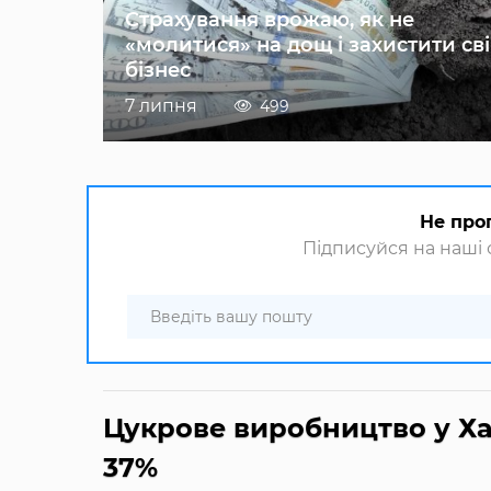
Страхування врожаю, як не
«молитися» на дощ і захистити св
бізнес
7 липня
499
Не про
Підписуйся на наші с
Цукрове виробництво у Ха
37%