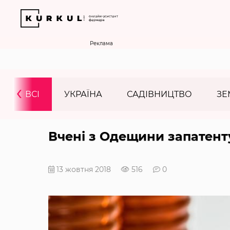
Реклама
‹
ВСІ
УКРАЇНА
САДІВНИЦТВО
ЗЕ
Вчені з Одещини запатен
13 жовтня 2018
516
0