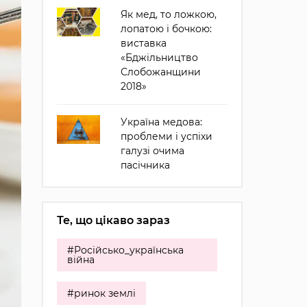
Як мед, то ложкою,
лопатою і бочкою:
виставка
«Бджільництво
Слобожанщини
2018»
Україна медова:
проблеми і успіхи
галузі очима
пасічника
Те, що цікаво зараз
#Російсько_українська
війна
#ринок землі