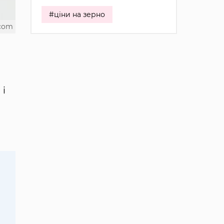
#ціни на зерно
.com
 і