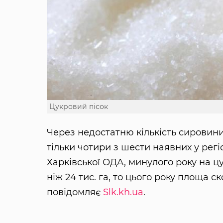
Цукровий пісок
Через недостатню кількість сировини
тільки чотири з шести наявних у рег
Харківської ОДА, минулого року на ц
ніж 24 тис. га, то цього року площа ск
повідомляє
Slk.kh.ua
.