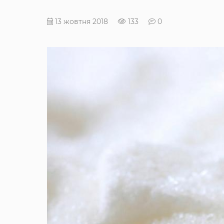
13 жовтня 2018
133
0