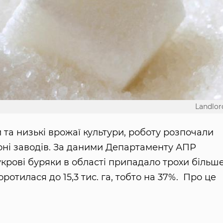
Landlor
 та низькі врожаї культури, роботу розпочали
іоні заводів. За даними Департаменту АПР
укрові буряки в області припадало трохи більш
оротилася до 15,3 тис. га, тобто на 37%. Про це