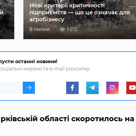
Нові критерії критичності
ій
підприємств — що це означає для
агробізнесу
8 липня
1 572
пусти останні новини!
оціальні мережі та e-mail розсилку.
рківській області скоротилось на