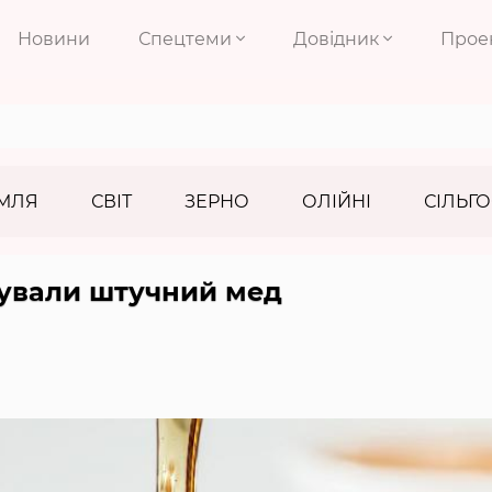
Новини
Спецтеми
Довідник
Прое
МЛЯ
СВІТ
ЗЕРНО
ОЛІЙНІ
СІЛЬГО
тували штучний мед