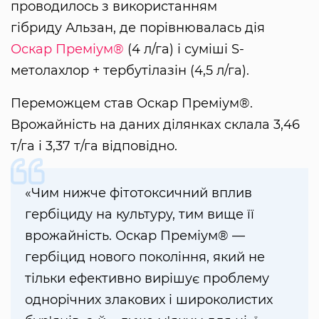
проводилось з використанням
гібриду Альзан, де порівнювалась дія
Оскар Преміум®
(4 л/га) і суміші S-
метолахлор + тербутілазін (4,5 л/га).
Переможцем став Оскар Преміум®.
Врожайність на даних ділянках склала 3,46
т/га і 3,37 т/га відповідно.
«Чим нижче фітотоксичний вплив
гербіциду на культуру, тим вище її
врожайність. Оскар Преміум® —
гербіцид нового покоління, який не
тільки ефективно вирішує проблему
однорічних злакових і широколистих