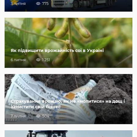
3 липня
775
Як підвищити врожайність сої в Україні
6 липня
1 251
Страхування врожаю, як не «молитися» на дощ і
захистити свій бізнес
7 липня
504