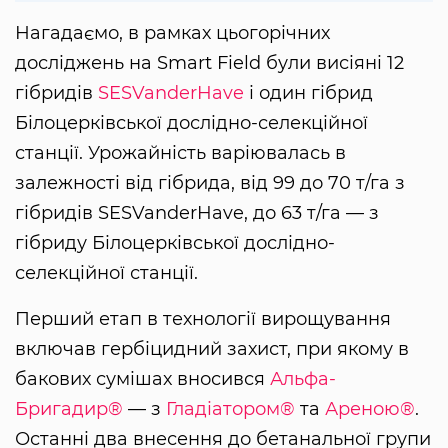
Нагадаємо, в рамках цьогорічних
досліджень на Smart Field були висіяні 12
гібридів
SESVanderHave
і один гібрид
Білоцерківської дослідно-селекційної
станції. Урожайність варіювалась в
залежності від гібрида, від 99 до 70 т/га з
гібридів SESVanderHave, до 63 т/га — з
гібриду Білоцерківської дослідно-
селекційної станції.
Перший етап в технології вирощування
включав гербіцидний захист, при якому в
бакових сумішах вносився
Альфа-
Бригадир®
— з
Гладіатором®
та
Ареною®
.
Останні два внесення до бетанальної групи