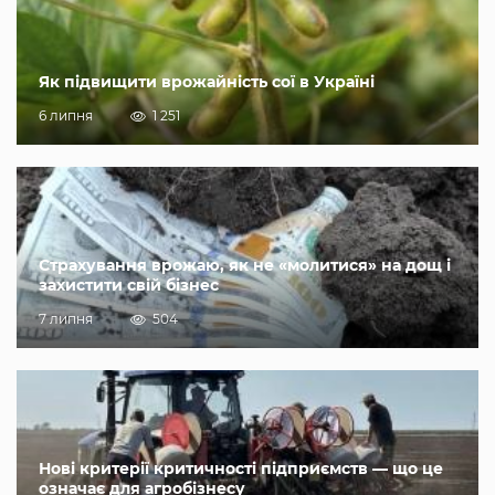
Як підвищити врожайність сої в Україні
6 липня
1 251
Страхування врожаю, як не «молитися» на дощ і
захистити свій бізнес
7 липня
504
Нові критерії критичності підприємств — що це
означає для агробізнесу