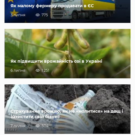
Як малому фермеру продавати в ЄС
3 липня
775
Як підвищити врожайність сої в Україні
6 липня
1 251
Страхування врожаю, як не «молитися» на дощ і
захистити свій бізнес
7 липня
504