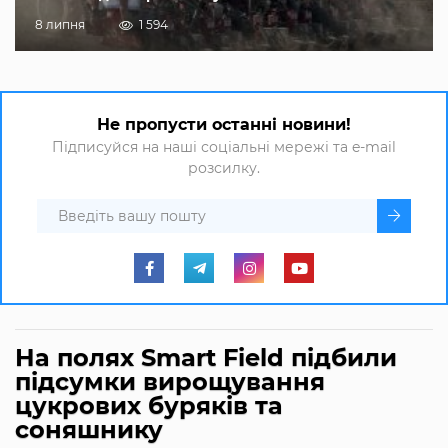
8 липня
1 594
Не пропусти останні новини!
Підписуйся на наші соціальні мережі та e-mail
розсилку.
На полях Smart Field підбили
підсумки вирощування
цукрових буряків та
соняшнику