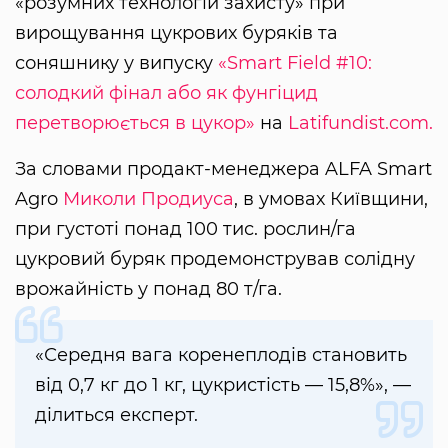
«розумних технологій захисту» при
вирощування цукрових буряків та
соняшнику у випуску
«Smart Field #10:
солодкий фінал або як фунгіцид
перетворюється в цукор»
на
Latifundist.com.
За словами продакт-менеджера ALFA Smart
Agro
Миколи Продиуса
, в умовах Київщини,
при густоті понад 100 тис. рослин/га
цукровий буряк продемонстрував солідну
врожайність у понад 80 т/га.
«Середня вага коренеплодів становить
від 0,7 кг до 1 кг, цукристість — 15,8%», —
ділиться експерт.