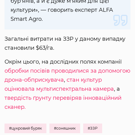
бур'янів, а й є дуже м'яким для цієї
культури», — говорить експерт ALFA
Smart Agro.
Загальні витрати на ЗЗР у даному випадку
становили $63/га.
Окрім цього, на дослідних полях компанії
обробки посівів проводилися за допомогою
дрона-обприскувача
,
стан культур
оцінювала мультиспектральна камера
, а
твердість ґрунту перевіряв інноваційний
сканер.
#цукровий буряк
#соняшник
#ЗЗР