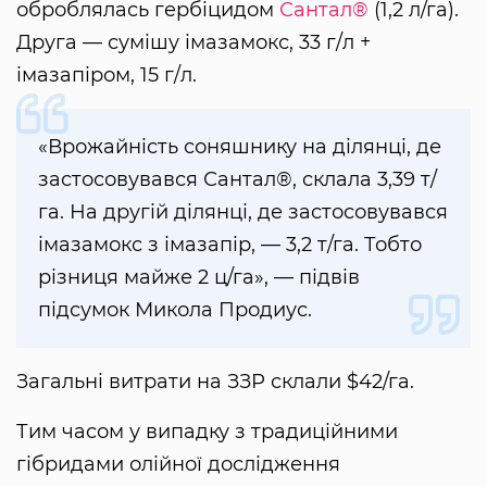
оброблялась гербіцидом
Сантал®
(1,2 л/га).
Друга — сумішу імазамокс, 33 г/л +
імазапіром, 15 г/л.
«Врожайність соняшнику на ділянці, де
застосовувався Сантал®, склала 3,39 т/
га. На другій ділянці, де застосовувався
імазамокс з імазапір, — 3,2 т/га. Тобто
різниця майже 2 ц/га», — підвів
підсумок Микола Продиус.
Загальні витрати на ЗЗР склали $42/га.
Тим часом у випадку з традиційними
гібридами олійної дослідження