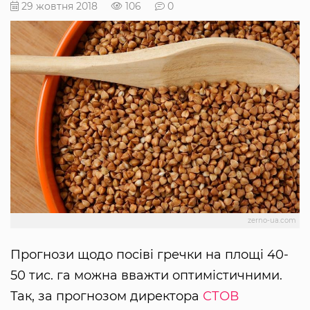
29 жовтня 2018
106
0
zerno-ua.com
Прогнози щодо посіві гречки на площі 40-
50 тис. га можна вважти оптимістичними.
Так, за прогнозом директора
СТОВ