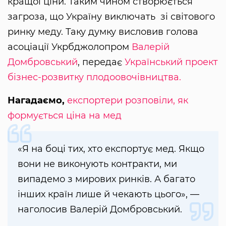
кращої ціни. Таким чином створюється
загроза, що Україну виключать зі світового
ринку меду. Таку думку висловив голова
асоціації Укрбджолопром
Валерій
Домбровський
, передає
Український проект
бізнес-розвитку плодоовочівництва.
Нагадаємо,
експортери розповіли, як
формується ціна на мед
«Я на боці тих, хто експортує мед. Якщо
вони не виконують контракти, ми
випадемо з мирових ринків. А багато
інших країн лише й чекають цього», —
наголосив Валерій Домбровський.