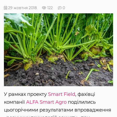
29 жовтня 2018
122
0
У рамках проекту
Smart Field
, фахівці
компанії
ALFA Smart Agro
поділились
цьогорічними результатами впровадження