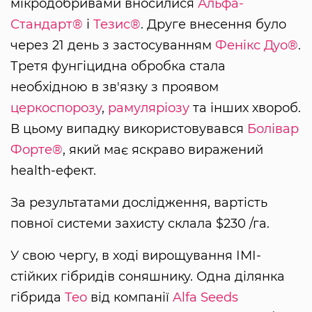
мікродобривами вносилися
Альфа-
Стандарт®
і
Тезис®
. Друге внесення було
через 21 день з застосуванням
Фенікс Дуо®
.
Третя фунгіцидна обробка стала
необхідною в зв'язку з проявом
церкоспорозу
,
рамуляріозу
та інших хвороб.
В цьому випадку використовувався
Болівар
Форте®
, який має яскраво виражений
health-ефект.
За результатами дослідження, вартість
повної системи захисту склала $230 /га.
У свою чергу, в ході вирощування ІМІ-
стійких гібридів соняшнику. Одна ділянка
гібрида
Тео
від компанії
Alfa Seeds