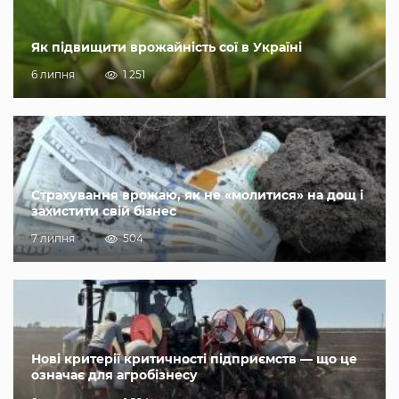
Як підвищити врожайність сої в Україні
6 липня
1 251
Страхування врожаю, як не «молитися» на дощ і
захистити свій бізнес
7 липня
504
Нові критерії критичності підприємств — що це
означає для агробізнесу