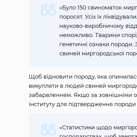
«Було 150 свиноматок мирг
поросят. Усіх їх ліквідували.
науково-виробничому відді
неможливо. Тварини спорід
генетичні ознаки породи.
свиней миргородської пор
Щоб відновити породу, яка опинилася
викупляти в людей свиней миргородс
забарвленням. Якщо за зовнішніми о
інституту для підтвердження породи
«Статистики щодо миргоро
господарствах, щоб зверта