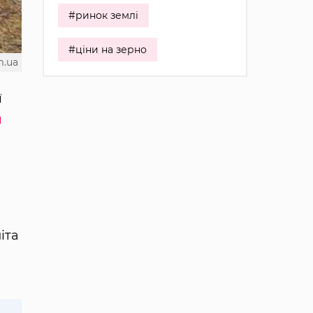
#ринок землі
#ціни на зерно
m.ua
ї
я
іта