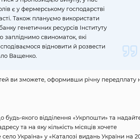
олів є у фермерському господарстві
ласті. Також плануємо використати
банку генетичних ресурсів Інституту
ю запліднимо свиноматок, які
 сподіваємося відновити й розвести
вло Ващенко.
атей ви зможете, оформивши річну передплату 
о будь-якого відділення «Укрпошти» та надайт
 адресу та на яку кількість місяців хочете
село Україна» у «Каталозі видань України на 2