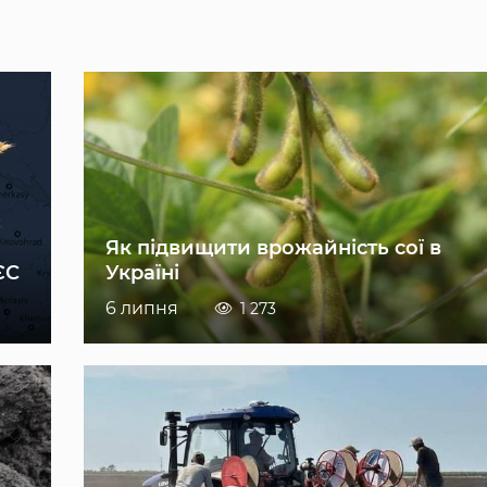
Як підвищити врожайність сої в
ЄС
Україні
6 липня
1 273