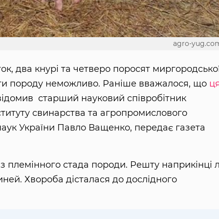
agro-yug.co
ок, два кнурі та четверо поросят миргородсько
ити породу неможливо. Раніше вважалося, що
ц
ідомив старший науковий співробітник
нституту свинарства та агропромислового
наук України Павло Ващенко, передає газета
з племінного стада породи. Решту наприкінці л
ней. Хвороба дісталася до дослідного