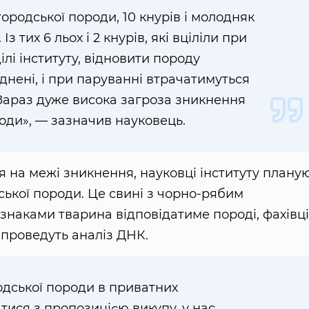
ородської породи, 10 кнурів і молодняк
 Із тих 6 льох і 2 кнурів, які вціліли при
лі інституту, відновити породу
нені, і при паруванні втрачатимуться
 Зараз дуже висока загроза зникнення
оди», — зазначив науковець.
 на межі зникнення, науковці інституту плану
ької породи. Це свині з чорно-рябим
знаками тварина відповідатиме породі, фахівці
 проведуть аналіз ДНК.
дської породи в приватних
тися з пропозицією викупу, у нас