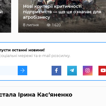
Нові критерії критичності
ій
підприємств — що це означає для
агробізнесу
8 липня
1 620
пусти останні новини!
оціальні мережі та e-mail розсилку.
стала Ірина Кас‘яненко