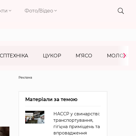
кти
Фото/Відео
›
СПТЕХНІКА
ЦУКОР
М’ЯСО
МОЛОКО
Реклама
Матеріали за темою
НАССР у свинарстві:
транспортування,
гігієна приміщень та
впровадження