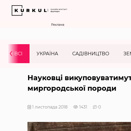
Реклама
‹
ВСІ
УКРАЇНА
САДІВНИЦТВО
ЗЕ
Науковці викуповуватимут
миргородської породи
1 листопада 2018
1431
0