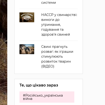
системи
НАССР у свинарстві:
вимоги до
утримання,
годування та
здоров’я свиней
Свині прагнуть
розваг: як іграшки
стимулюють
розвиток тварин
(ВІДЕО)
Те, що цікаво зараз
#Російсько_українська
війна