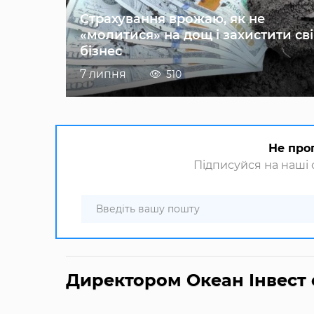
Страхування врожаю, як не
«молитися» на дощ і захистити св
бізнес
7 липня
510
Не про
Підписуйся на наші с
Директором Океан Інвест 