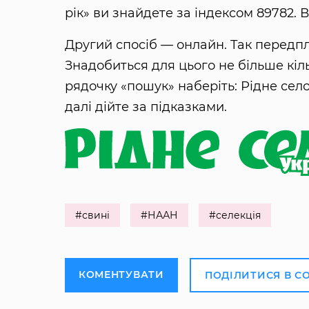
рік» ви знайдете за індексом 89782. В
Другий спосіб — онлайн. Так передпл
Знадобиться для цього не більше кіль
рядочку «пошук» наберіть: Рідне село
далі дійте за підказками.
#свині
#НААН
#селекція
КОМЕНТУВАТИ
ПОДІЛИТИСЯ В С