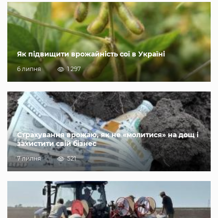
Як підвищити врожайність сої в Україні
6 липня
1 297
Страхування врожаю, як не «молитися» на дощ і
захистити свій бізнес
7 липня
521