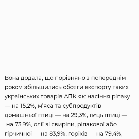
Вона додала, що порівняно з попереднім
роком збільшились обсяги експорту таких
українських товарів АПК як: насіння ріпаку
— на 15,2%, м’яса та субпродуктів
домашньої птиці — на 29,3%, яєць птиці —
на 73,9%, олії зі свиріпи, ріпакової або
гірчичної — на 83,9%, горіхів — на 79,4%,