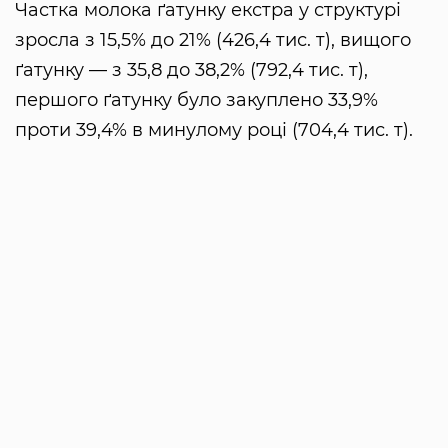
Частка молока ґатунку екстра у структурі
зросла з 15,5% до 21% (426,4 тис. т), вищого
ґатунку — з 35,8 до 38,2% (792,4 тис. т),
першого ґатунку було закуплено 33,9%
проти 39,4% в минулому році (704,4 тис. т).