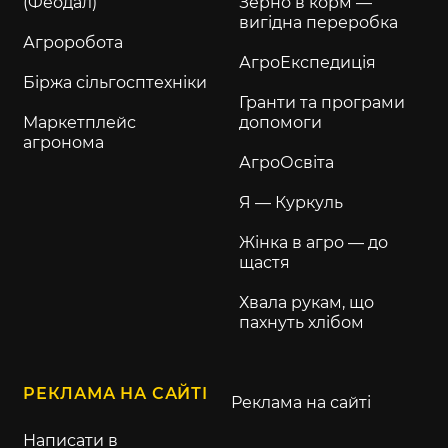
(Феодал)
Зерно в корм —
вигідна переробка
Агроробота
АгроЕкспедиція
Біржа сільгосптехніки
Гранти та програми
Маркетплейс
допомоги
агронома
АгроОсвіта
Я — Куркуль
Жінка в агро — до
щастя
Хвала рукам, що
пахнуть хлібом
РЕКЛАМА НА САЙТІ
Реклама на сайті
Написати в