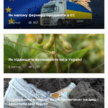
Як малому фермеру продавати в ЄС
3 липня
801
Як підвищити врожайність сої в Україні
6 липня
1 297
Страхування врожаю, як не «молитися» на дощ і
захистити свій бізнес