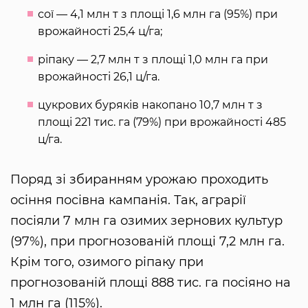
сої — 4,1 млн т з площі 1,6 млн га (95%) при
врожайності 25,4 ц/га;
ріпаку — 2,7 млн т з площі 1,0 млн га при
врожайності 26,1 ц/га.
цукрових буряків накопано 10,7 млн т з
площі 221 тис. га (79%) при врожайності 485
ц/га.
Поряд зі збиранням урожаю проходить
осіння посівна кампанія. Так, аграрії
посіяли 7 млн га озимих зернових культур
(97%), при прогнозованій площі 7,2 млн га.
Крім того, озимого ріпаку при
прогнозованій площі 888 тис. га посіяно на
1 млн га (115%).