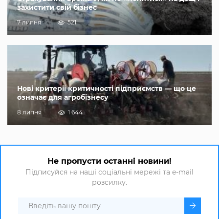
захистити свій бізнес
7 липня
521
Нові критерії критичності підприємств — що це
означає для агробізнесу
8 липня
1 644
Не пропусти останні новини!
Підписуйся на наші соціальні мережі та e-mail
розсилку.