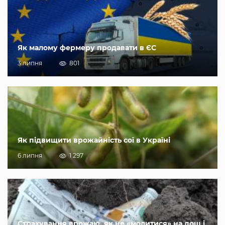
Як малому фермеру продавати в ЄС
3 липня
801
Як підвищити врожайність сої в Україні
6 липня
1 297
Страхування врожаю, як не «молитися» на дощ і