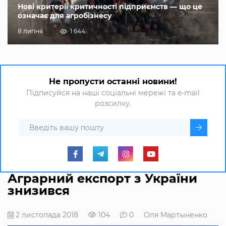
Нові критерії критичності підприємств — що це
означає для агробізнесу
8 липня
1 644
Не пропусти останні новини!
Підписуйся на наші соціальні мережі та e-mail
розсилку.
Аграрний експорт з України
знизився
2 листопада 2018
104
0
Оля Мартыненко