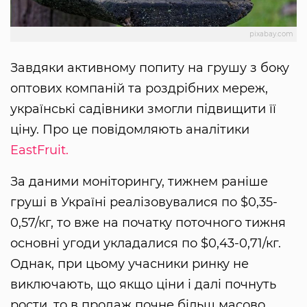
pixabay.com
Завдяки активному попиту на грушу з боку
оптових компаній та роздрібних мереж,
українські садівники змогли підвищити її
ціну. Про це повідомляють аналітики
EastFruit.
За даними моніторингу, тижнем раніше
груші в Україні реалізовувалися по $0,35-
0,57/кг, то вже на початку поточного тижня
основні угоди укладалися по $0,43-0,71/кг.
Однак, при цьому учасники ринку не
виключають, що якщо ціни і далі почнуть
рости, то в продаж почне більш масово