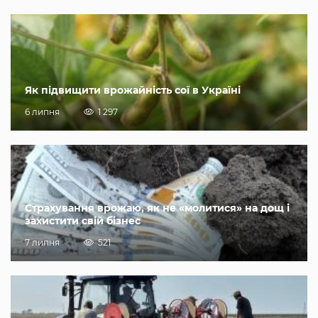
Як підвищити врожайність сої в Україні
6 липня
1 297
Страхування врожаю, як не «молитися» на дощ і
захистити свій бізнес
7 липня
521