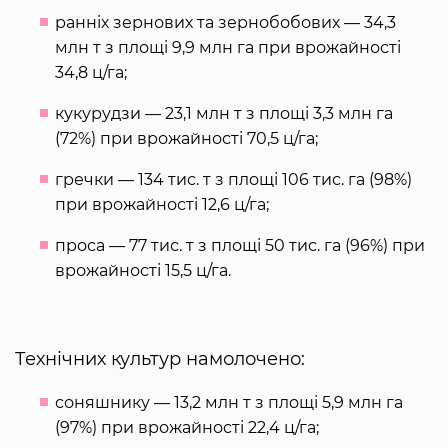
ранніх зернових та зернобобових — 34,3
млн т з площі 9,9 млн га при врожайності
34,8 ц/га;
кукурудзи — 23,1 млн т з площі 3,3 млн га
(72%) при врожайності 70,5 ц/га;
гречки — 134 тис. т з площі 106 тис. га (98%)
при врожайності 12,6 ц/га;
проса — 77 тис. т з площі 50 тис. га (96%) при
врожайності 15,5 ц/га.
Технічних культур намолочено:
соняшнику — 13,2 млн т з площі 5,9 млн га
(97%) при врожайності 22,4 ц/га;