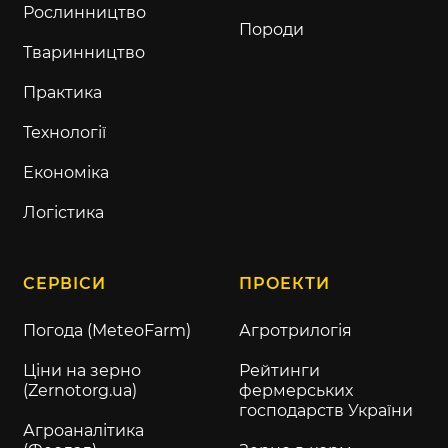
Рослинництво
Породи
Тваринництво
Практика
Технології
Економіка
Логістика
СЕРВІСИ
ПРОЕКТИ
Погода (MeteoFarm)
Агротрилогія
Ціни на зерно
Рейтинги
(Zernotorg.ua)
фермерських
господарств України
Агроаналітика