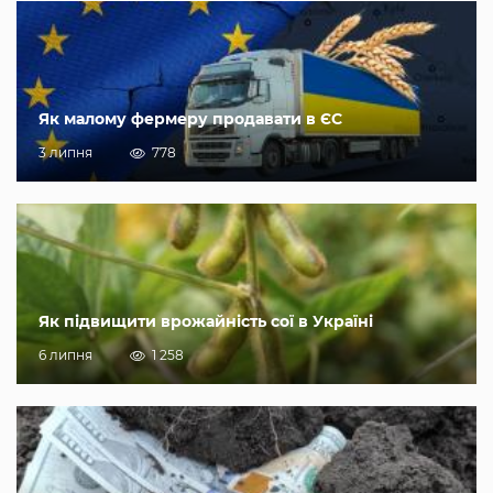
Як малому фермеру продавати в ЄС
3 липня
778
Як підвищити врожайність сої в Україні
6 липня
1 258