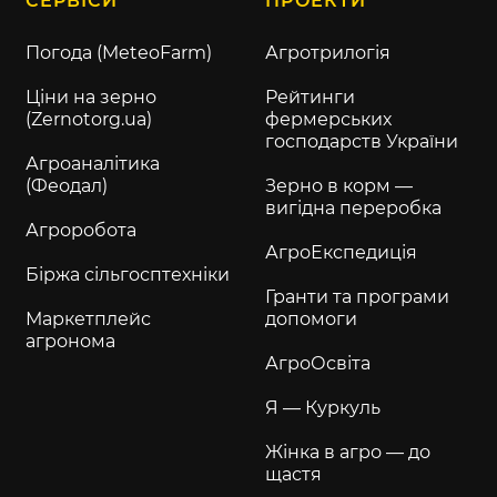
СЕРВІСИ
ПРОЕКТИ
Погода (MeteoFarm)
Агротрилогія
Ціни на зерно
Рейтинги
(Zernotorg.ua)
фермерських
господарств України
Агроаналітика
(Феодал)
Зерно в корм —
вигідна переробка
Агроробота
АгроЕкспедиція
Біржа сільгосптехніки
Гранти та програми
Маркетплейс
допомоги
агронома
АгроОсвіта
Я — Куркуль
Жінка в агро — до
щастя