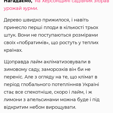
Нагадаємо,
на Херсонщині садівник зібрав
урожай хурми.
Дерево швидко прижилося, і навіть
принесло перші плоди в кількості трьох
штук. Вони не поступаються розмірами
своїх «побратимів», що ростуть у теплих
країнах.
Щоправда лайм акліматизовували в
зимовому саду, заморозків він би не
переніс. Але з огляду на те, що клімат в
період глобального потеплінняв Україні
стає все спекотніше, скоро і лайм, і ж
лимони з апельсинами можна буде і під
відкритим небом вирощувати.