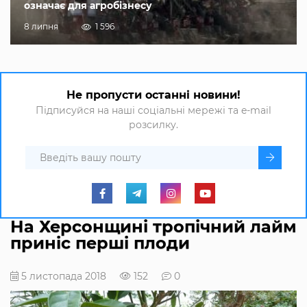
означає для агробізнесу
8 липня
1 596
Не пропусти останні новини!
Підписуйся на наші соціальні мережі та e-mail
розсилку.
На Херсонщині тропічний лайм
приніс перші плоди
5 листопада 2018
152
0