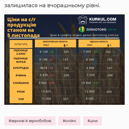
залишилася на вчорашньому рівні.
#зернові й зернобобові
#олійні
#ціни