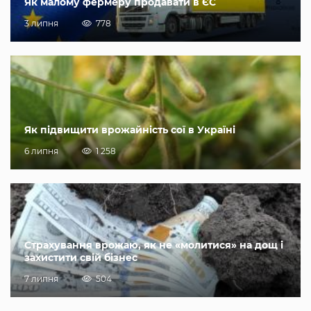
Як малому фермеру продавати в ЄС
3 липня
778
Як підвищити врожайність сої в Україні
6 липня
1 258
Страхування врожаю, як не «молитися» на дощ і
захистити свій бізнес
7 липня
504