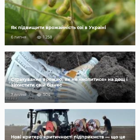
Як підвищити врожайність сої в Україні
6 липня
1 258
Страхування врожаю, як не «молитися» на дощ і
захистити свій бізнес
7 липня
504
Нові критерії критичності підприємств — що це