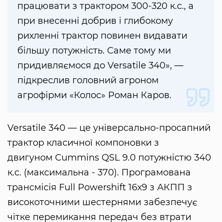
працювати з трактором 300-320 к.с., а
при внесенні добрив і глибокому
рихленні трактор повинен видавати
більшу потужність. Саме тому ми
придивляємося до Versatile 340», —
підкреслив головний агроном
агрофірми «Колос» Роман Каров.
Versatile 340 — це універсально-просапний
трактор класичної компоновки з
двигуном Cummins QSL 9.0 потужністю 340
к.с. (максимальна - 370). Програмована
трансмісія Full Powershift 16х9 з АКПП з
високоточними шестернями забезпечує
чітке перемикання передач без втрати