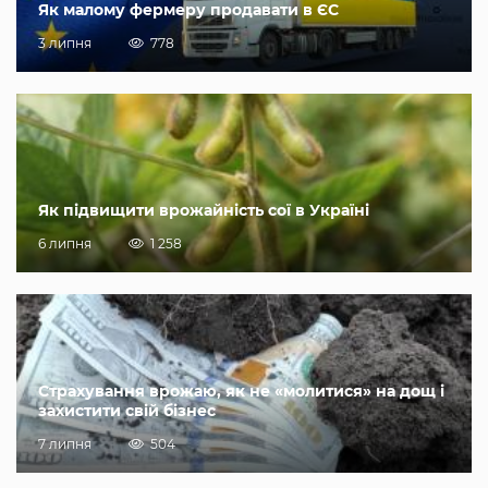
Як малому фермеру продавати в ЄС
3 липня
778
Як підвищити врожайність сої в Україні
6 липня
1 258
Страхування врожаю, як не «молитися» на дощ і
захистити свій бізнес
7 липня
504