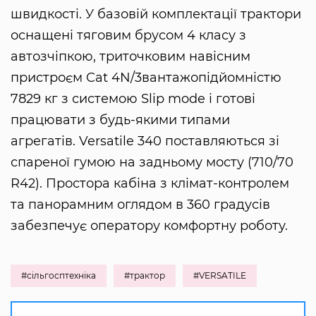
швидкості. У базовій комплектації трактори
оснащені тяговим брусом 4 класу з
автозчіпкою, триточковим навісним
пристроєм Cat 4N/3вантажопідйомністю
7829 кг з системою Slip mode і готові
працювати з будь-якими типами
агрегатів. Versatile 340 поставляються зі
спареної гумою на задньому мосту (710/70
R42). Простора кабіна з клімат-контролем
та панорамним оглядом в 360 градусів
забезпечує оператору комфортну роботу.
#сільгосптехніка
#трактор
#VERSATILE