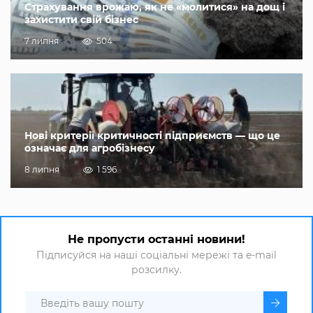
Страхування врожаю, як не «молитися» на дощ і
захистити свій бізнес
7 липня
504
Нові критерії критичності підприємств — що це
означає для агробізнесу
8 липня
1 596
Не пропусти останні новини!
Підписуйся на наші соціальні мережі та e-mail
розсилку.