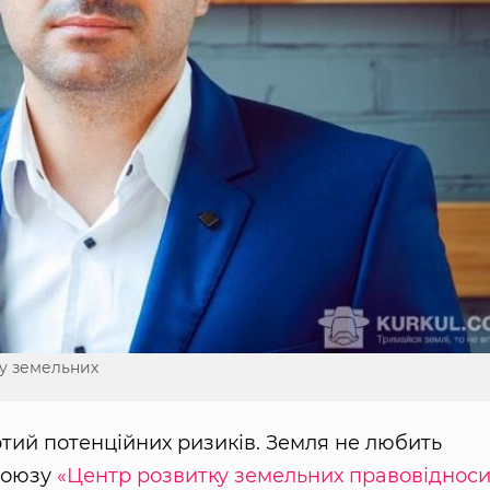
ку земельних
тий потенційних ризиків. Земля не любить
 союзу
«Центр розвитку земельних правовідноси