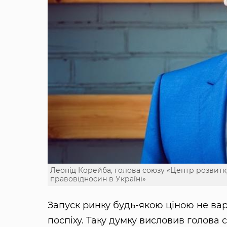
Леонід Корейба, голова союзу «Центр розвит
правовідносин в Україні»
Запуск ринку будь-якою ціною не вар
поспіху. Таку думку висловив голова