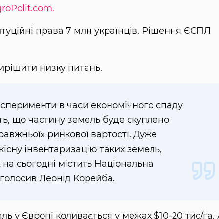
roPolit.com.
туційні права 7 млн українців. Рішення ЄСПЛ
вирішити низку питань.
сперименти в часи економічного спаду
сть, що частину земель буде скуплено
авжньої» ринкової вартості. Дуже
існу інвентаризацію таких земель,
на сьогодні містить Національна
аголосив Леонід Корейба.
ель у Європі коливається у межах $10-20 тис/га. 