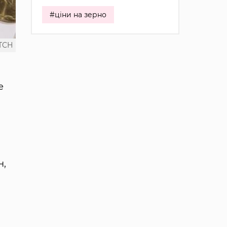
#ціни на зерно
ТСН
е
н,