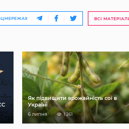
ОЦМЕРЕЖАХ
ВСІ МАТЕРІАЛ
Як підвищити врожайність сої в
ЄС
Україні
6 липня
1 261