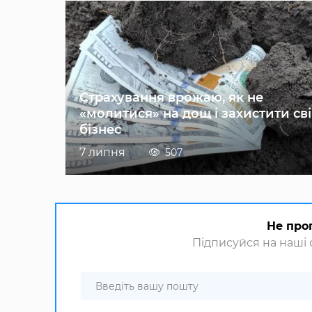
Страхування врожаю, як не
«молитися» на дощ і захистити св
бізнес
7 липня
507
Не про
Підписуйся на наші с