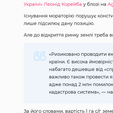
Україні»
Леонід Корейба
у блозі на
Ag
Існування мораторію порушує консти
лише підсилює дану позицію.
Але до відкриття ринку землі треба 
«Ризиковано проводити ек
країни. Є висока ймовірні
набагато дешевше від «спр
важливо також провести як
адже понад 2 млн помилок 
кадастрова система», — н
За його словами, вартість 1 га с/г зем