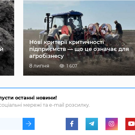
Нові критерії критичності
ій
підприємств — що це означає для
агробізнесу
8 липня
1 607
пусти останні новини!
оціальні мережі та e-mail розсилку.