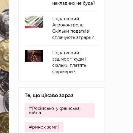
накладних не буде?
Податковий
Агроконтроль:
Скільки податків
сплачують аграрії?
Податковий
зашморг: куди і
скільки платять
фермери?
Те, що цікаво зараз
#Російсько_українська
війна
#ринок землі