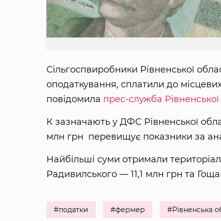
Сільгоспвиробники Рівненської обла
оподаткування, сплатили до місцевих
повідомила
прес-служба Рівненської
К зазначають у ДФС Рівненської облас
млн грн перевищує показники за ана
Найбільші суми отримали територіал
Радивилського — 11,1 млн грн та Гоща
#податки
#фермер
#Рівненська о