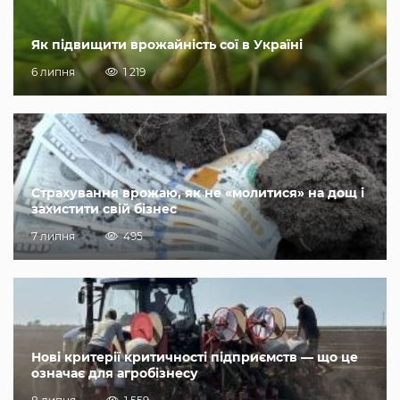
Як підвищити врожайність сої в Україні
6 липня
1 219
Страхування врожаю, як не «молитися» на дощ і
захистити свій бізнес
7 липня
495
Нові критерії критичності підприємств — що це
означає для агробізнесу