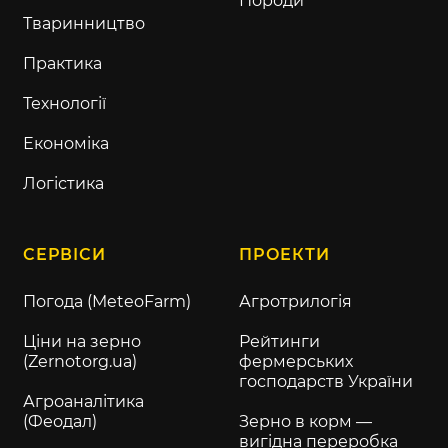
Породи
Тваринництво
Практика
Технології
Економіка
Логістика
СЕРВІСИ
ПРОЕКТИ
Погода (MeteoFarm)
Агротрилогія
Ціни на зерно
Рейтинги
(Zernotorg.ua)
фермерських
господарств України
Агроаналітика
(Феодал)
Зерно в корм —
вигідна переробка