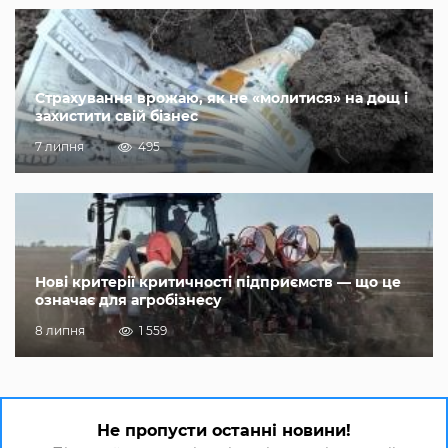
Страхування врожаю, як не «молитися» на дощ і
захистити свій бізнес
7 липня
495
Нові критерії критичності підприємств — що це
означає для агробізнесу
8 липня
1 559
Не пропусти останні новини!