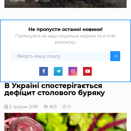
8 липня
1 559
Не пропусти останні новини!
Підписуйся на наші соціальні мережі та e-mail
розсилку.
В Україні спостерігається
дефіцит столового буряку
3 грудня 2018
853
0