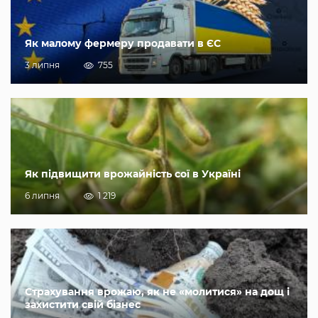
Як малому фермеру продавати в ЄС
3 липня
755
Як підвищити врожайність сої в Україні
6 липня
1 219
Страхування врожаю, як не «молитися» на дощ і
захистити свій бізнес