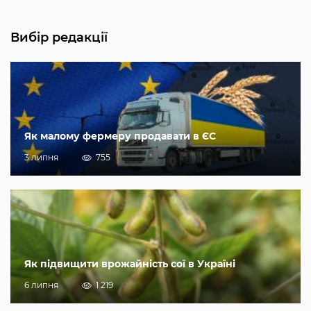
Вибір редакції
Як малому фермеру продавати в ЄС
3 липня
755
Як підвищити врожайність сої в Україні
6 липня
1 219