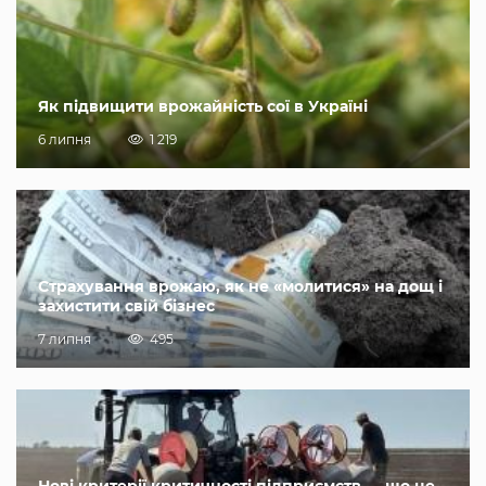
Як підвищити врожайність сої в Україні
6 липня
1 219
Страхування врожаю, як не «молитися» на дощ і
захистити свій бізнес
7 липня
495
Нові критерії критичності підприємств — що це