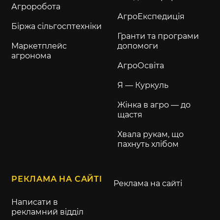
Агроробота
АгроЕкспедиція
Біржа сільгосптехніки
Гранти та програми
Маркетплейс
допомоги
агронома
АгроОсвіта
Я — Куркуль
Жінка в агро — до
щастя
Хвала рукам, що
пахнуть хлібом
РЕКЛАМА НА САЙТІ
Реклама на сайті
Написати в
рекламний відділ