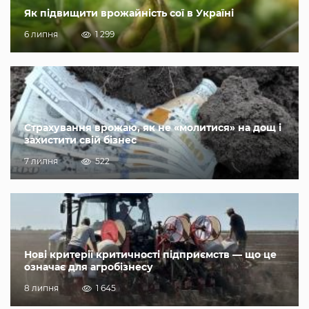
Як підвищити врожайність сої в Україні
6 липня
1 299
Страхування врожаю, як не «молитися» на дощ і
захистити свій бізнес
7 липня
522
Нові критерії критичності підприємств — що це
означає для агробізнесу
8 липня
1 645