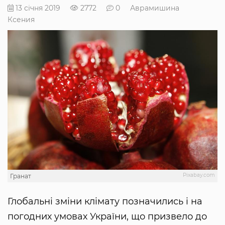
13 січня 2019
2772
0
Аврамишина
Ксения
Pixabay.com
Гранат
Глобальні зміни клімату позначились і на
погодних умовах України, що призвело до