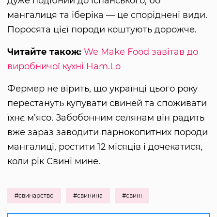
дуже подібний до іспанського, бо
мангалиця та іберіка — це споріднені види.
Поросята цієї породи коштують дорожче.
Читайте також:
We Make Food завітав до
виробничої кухні Ham.Lo
Фермер не вірить, що українці цього року
перестануть купувати свиней та споживати
їхнє м’ясо. Забобонним селянам він радить
вже зараз заводити парнокопитних породи
мангалиці, ростити 12 місяців і дочекатися,
коли рік Свині мине.
#свинарство
#свинина
#свині