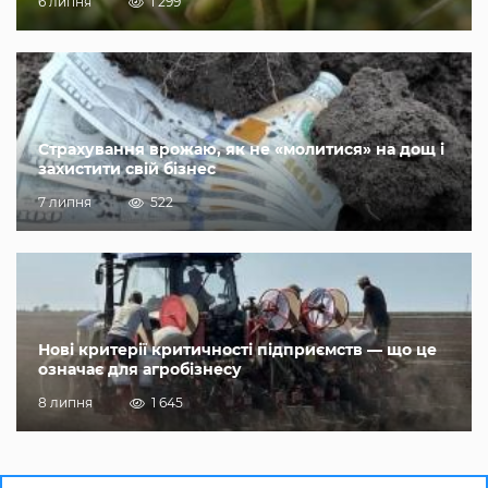
6 липня
1 299
Страхування врожаю, як не «молитися» на дощ і
захистити свій бізнес
7 липня
522
Нові критерії критичності підприємств — що це
означає для агробізнесу
8 липня
1 645