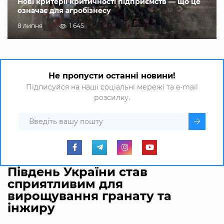
Нові критерії критичності підприємств — що це
означає для агробізнесу
8 липня
1 645
Не пропусти останні новини!
Підписуйся на наші соціальні мережі та e-mail
розсилку.
Південь України став
сприятливим для
вирощування гранату та
інжиру