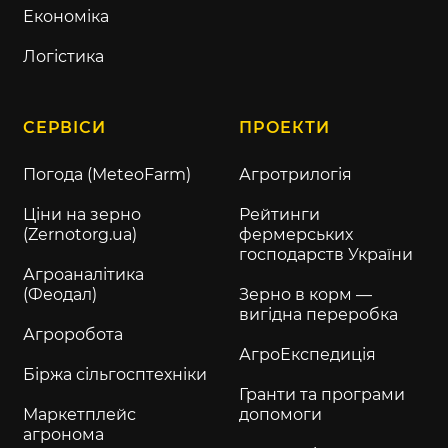
Економіка
Логістика
СЕРВІСИ
ПРОЕКТИ
Погода (MeteoFarm)
Агротрилогія
Ціни на зерно
Рейтинги
(Zernotorg.ua)
фермерських
господарств України
Агроаналітика
(Феодал)
Зерно в корм —
вигідна переробка
Агроробота
АгроЕкспедиція
Біржа сільгосптехніки
Гранти та програми
Маркетплейс
допомоги
агронома