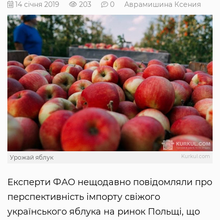
14 січня 2019
203
0
Аврамишина Ксения
Kurkul.com
Урожай яблук
Експерти ФАО нещодавно повідомляли про
перспективність імпорту свіжого
українського яблука на ринок Польщі, що