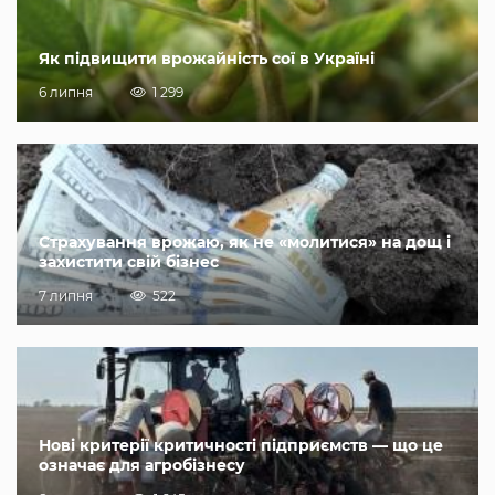
Як підвищити врожайність сої в Україні
6 липня
1 299
Страхування врожаю, як не «молитися» на дощ і
захистити свій бізнес
7 липня
522
Нові критерії критичності підприємств — що це
означає для агробізнесу