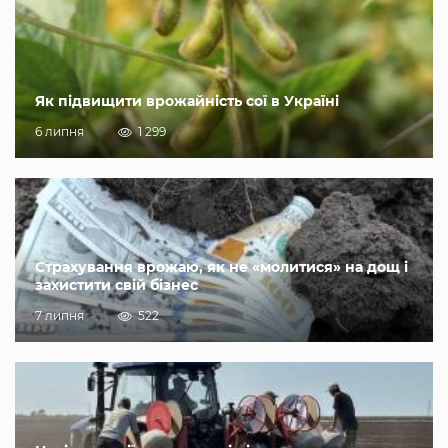
Як підвищити врожайність сої в Україні
6 липня
1 299
Страхування врожаю, як не «молитися» на дощ і
захистити свій бізнес
7 липня
522