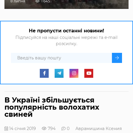
8 липня
1 645
Не пропусти останні новини!
Підписуйся на наші соціальні мережі та e-mail
розсилку.
В Україні збільшується
популярність волохатих
свиней
14 січня 2019
794
0
Аврамишина Ксения