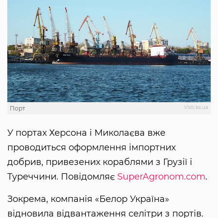
Visti.ks.ua
Порт
У портах Херсона і Миколаєва вже
проводиться оформлення імпортних
добрив, привезених кораблями з Грузії і
Туреччини. Повідомляє
SuperAgronom.com
.
Зокрема, компанія «Белор Україна»
відновила відвантаження селітри з портів.