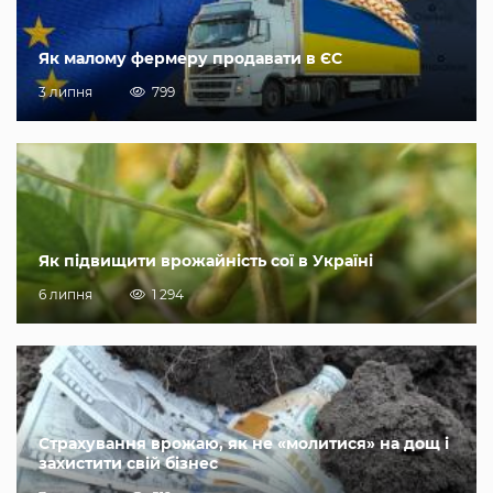
Як малому фермеру продавати в ЄС
3 липня
799
Як підвищити врожайність сої в Україні
6 липня
1 294
Страхування врожаю, як не «молитися» на дощ і
захистити свій бізнес