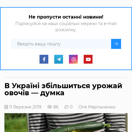
Не пропусти останні новини!
Підписуйся на наші соціальні мережі та e-mail
розсилку.
В Україні збільшиться урожай
овочів — думка
11 березня 2019
86
0
Оля Мартыненко