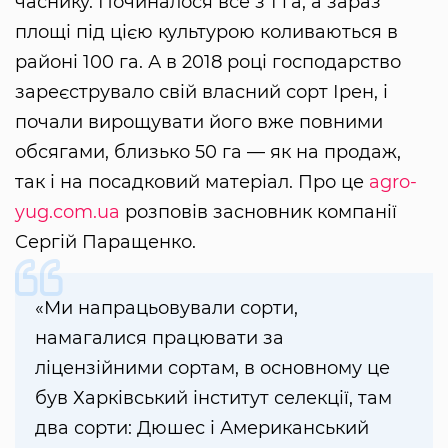
часнику. Починалося все з 1 га, а зараз
площі під цією культурою коливаються в
районі 100 га. А в 2018 році господарство
зареєструвало свій власний сорт Ірен, і
почали вирощувати його вже повними
обсягами, близько 50 га — як на продаж,
так і на посадковий матеріал. Про це
agro-
yug.com.ua
розповів засновник компанії
Сергій Паращенко.
«Ми напрацьовували сорти,
намагалися працювати за
ліцензійними сортам, в основному це
був Харківський інститут селекції, там
два сорти: Дюшес і Американський