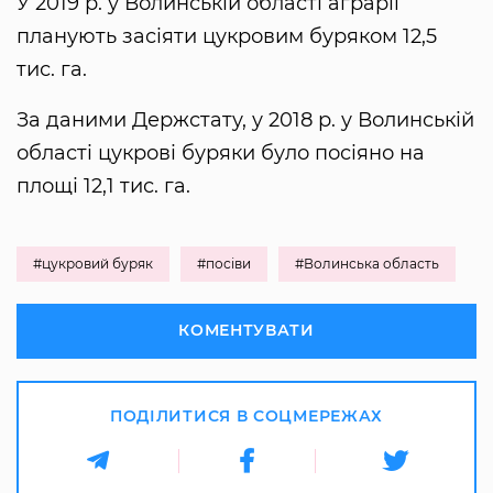
У 2019 р. у Волинській області аграрії
планують засіяти цукровим буряком 12,5
тис. га.
За даними Держстату, у 2018 р. у Волинській
області цукрові буряки було посіяно на
площі 12,1 тис. га.
#цукровий буряк
#посіви
#Волинська область
КОМЕНТУВАТИ
ПОДІЛИТИСЯ В СОЦМЕРЕЖАХ