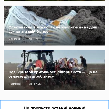
Страхування врожаю, як не «молитися» на дощ і
захистити свій бізнес
7 липня
519
Нові критерії критичності підприємств — що це
означає для агробізнесу
8 липня
1 640
Не пропусти останні новини!