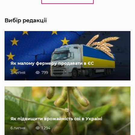
Вибір редакції
Як малому фермеру продавати в ЄС
3 липня
799
Як підвищити врожайність сої в Україні
6 липня
1 294