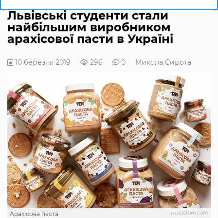
Львівські студенти стали
найбільшим виробником
арахісової пасти в Україні
10 березня 2019
296
0
Микола Сирота
maslotom.com
Арахісова паста