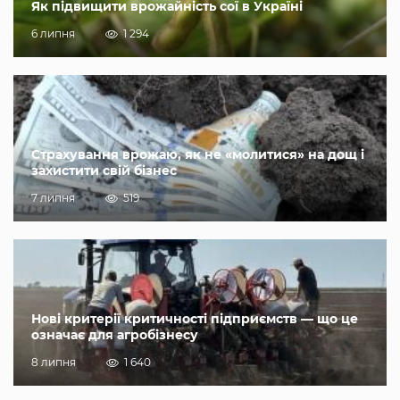
Як підвищити врожайність сої в Україні
6 липня
1 294
Страхування врожаю, як не «молитися» на дощ і
захистити свій бізнес
7 липня
519
Нові критерії критичності підприємств — що це
означає для агробізнесу
8 липня
1 640