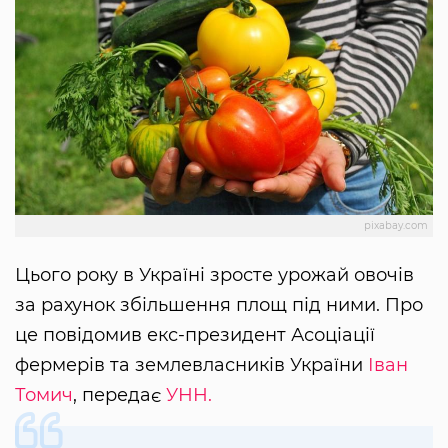
pixabay.com
Цього року в Україні зросте урожай овочів
за рахунок збільшення площ під ними. Про
це повідомив екс-президент Асоціації
фермерів та землевласників України
Іван
Томич
, передає
УНН.