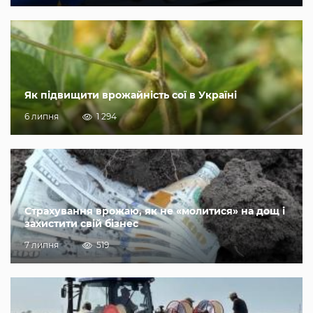
Як підвищити врожайність сої в Україні
6 липня
1 294
Страхування врожаю, як не «молитися» на дощ і
захистити свій бізнес
7 липня
519