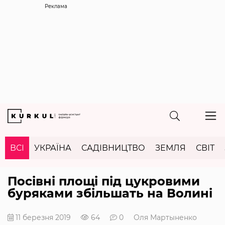
Реклама
ВСІ
УКРАЇНА
САДІВНИЦТВО
ЗЕМЛЯ
СВІТ
Посівні площі під цукровими
буряками збільшать на Волині
11 березня 2019
64
0
Оля Мартыненко