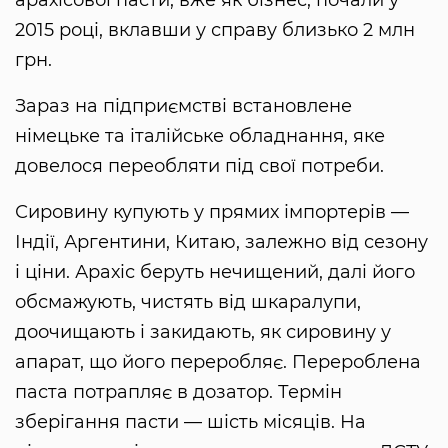
арахісової пасти, вже як бізнес, почали у
2015 році, вклавши у справу близько 2 млн
грн.
Зараз на підприємстві встановлене
німецьке та італійське обладнання, яке
довелося переобляти під свої потреби.
Сировину купують у прямих імпортерів —
Індії, Аргентини, Китаю, залежно від сезону
і ціни. Арахіс беруть нечищений, далі його
обсмажують, чистять від шкаралупи,
доочищають і закидають, як сировину у
апарат, що його переробляє. Перероблена
паста потрапляє в дозатор. Термін
зберігання пасти — шість місяців. На