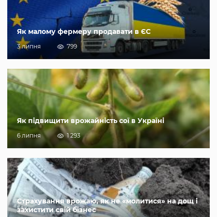
Як малому фермеру продавати в ЄС
3 липня
799
Як підвищити врожайність сої в Україні
6 липня
1 293
Страхування врожаю, як не «молитися» на дощ і
захистити свій бізнес