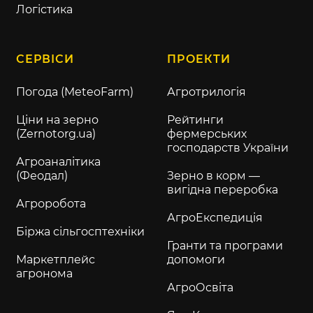
Логістика
СЕРВІСИ
ПРОЕКТИ
Погода (MeteoFarm)
Агротрилогія
Ціни на зерно
Рейтинги
(Zernotorg.ua)
фермерських
господарств України
Агроаналітика
(Феодал)
Зерно в корм —
вигідна переробка
Агроробота
АгроЕкспедиція
Біржа сільгосптехніки
Гранти та програми
Маркетплейс
допомоги
агронома
АгроОсвіта