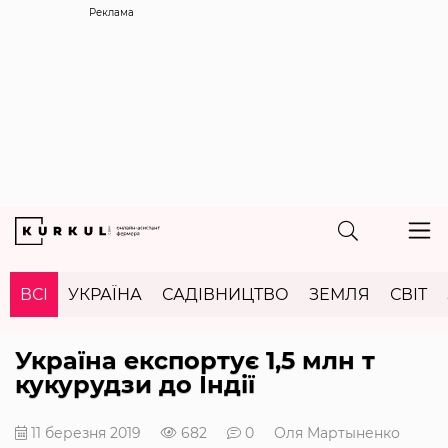
Реклама
ВСІ
УКРАЇНА
САДІВНИЦТВО
ЗЕМЛЯ
СВІТ
Україна експортує 1,5 млн т
кукурудзи до Індії
11 березня 2019
682
0
Оля Мартыненко