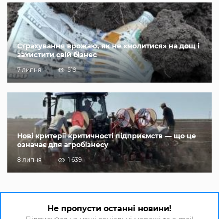
Страхування врожаю, як не «молитися» на дощ і
захистити свій бізнес
7 липня
519
Нові критерії критичності підприємств — що це
означає для агробізнесу
8 липня
1 639
Не пропусти останні новини!