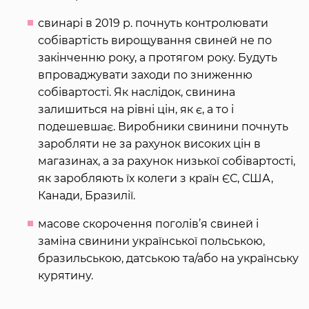
свинарі в 2019 р. почнуть контролювати
собівартість вирощування свиней не по
закінченню року, а протягом року. Будуть
впроваджувати заходи по зниженню
собівартості. Як наслідок, свинина
залишиться на рівні цін, як є, а то і
подешевшає. Виробники свинини почнуть
заробляти не за рахунок високих цін в
магазинах, а за рахунок низької собівартості,
як заробляють їх колеги з країн ЄС, США,
Канади, Бразилії.
масове скорочення поголів’я свиней і
заміна свинини української польською,
бразильською, датською та/або на українську
курятину.