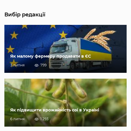
Вибір редакції
Як малому фермеру продавати в ЄС
3 липня
799
Як підвищити врожайність сої в Україні
6 липня
1 293