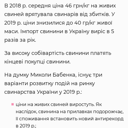
В 2018 р. середня ціна 46 грн/кг на живих
свиней врятувала свинарів від збитків. У
2019 р. ціни знизилися до 40 гр/кг живої
маси. Імпорт свинини в Україну виріс в 5
разів за рік.
За високу собівартість свинини платять
кінцеві покупці свинини.
На думку Миколи Бабенка, існує три
варіанти розвитку подій на ринку
свинарства України у 2019 р.:
ціни на живих свиней виростуть. Як
наслідок, свинина на прилавках подорожчає,
її споживання встановить новий антирекорд
в 2019 р.;