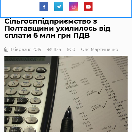
Сільгосппідприємство з
Полтавщини ухилилось від
сплати 6 млн грн ПДВ
11 березня 2019
1124
0
Оля Мартыненко