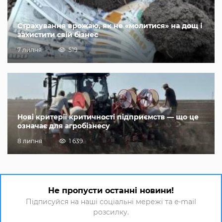
Страхування врожаю, як не «молитися» на дощ і
захистити свій бізнес
7 липня
519
Нові критерії критичності підприємств — що це
означає для агробізнесу
8 липня
1 639
Не пропусти останні новини!
Підписуйся на наші соціальні мережі та e-mail
розсилку.