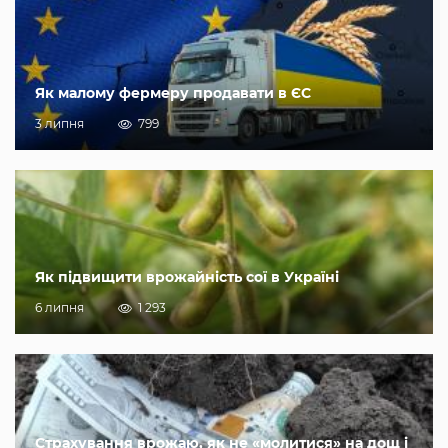
Як малому фермеру продавати в ЄС
3 липня
799
Як підвищити врожайність сої в Україні
6 липня
1 293
Страхування врожаю, як не «молитися» на дощ і