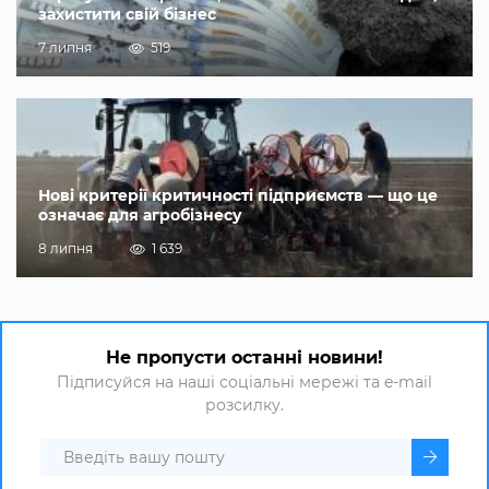
захистити свій бізнес
7 липня
519
Нові критерії критичності підприємств — що це
означає для агробізнесу
8 липня
1 639
Не пропусти останні новини!
Підписуйся на наші соціальні мережі та e-mail
розсилку.