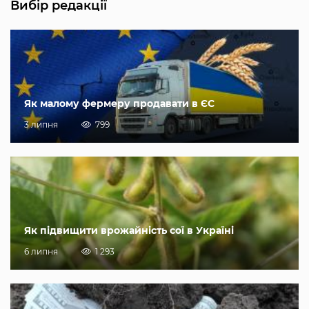
Вибір редакції
Як малому фермеру продавати в ЄС
3 липня
799
Як підвищити врожайність сої в Україні
6 липня
1 293