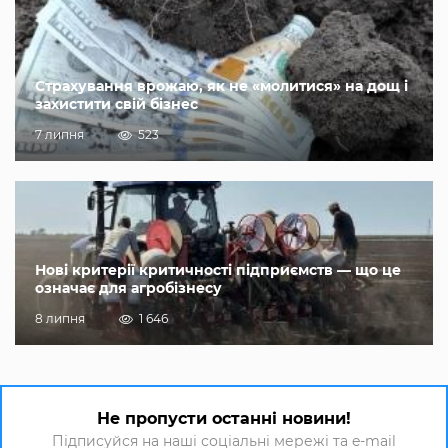
Страхування врожаю, як не «молитися» на дощ і
захистити свій бізнес
7 липня
523
Нові критерії критичності підприємств — що це
означає для агробізнесу
8 липня
1 646
Не пропусти останні новини!
Підписуйся на наші соціальні мережі та e-mail