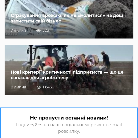
Страхування врожаю, як не «молитися» на дощ і
захистити свій бізнес
7 липня
523
Нові критерії критичності підприємств — що це
означає для агробізнесу
8 липня
1 646
Не пропусти останні новини!
Підписуйся на наші соціальні мережі та e-mail
розсилку.