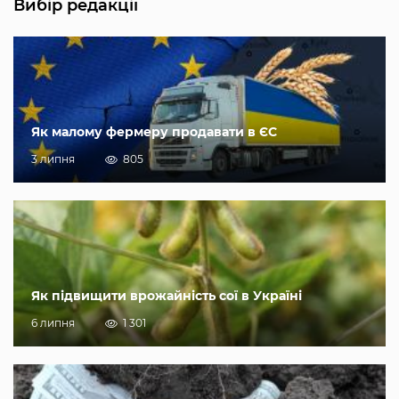
Вибір редакції
Як малому фермеру продавати в ЄС
3 липня
805
Як підвищити врожайність сої в Україні
6 липня
1 301