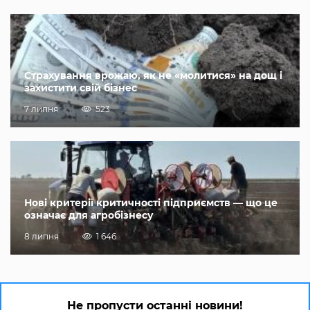
Страхування врожаю, як не «молитися» на дощ і
захистити свій бізнес
7 липня
523
Нові критерії критичності підприємств — що це
означає для агробізнесу
8 липня
1 646
Не пропусти останні новини!