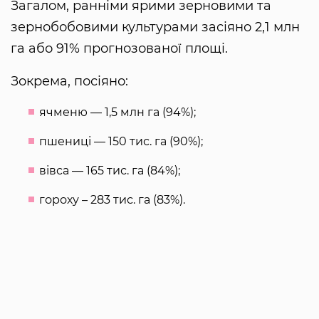
Загалом, ранніми ярими зерновими та
зернобобовими культурами засіяно 2,1 млн
га або 91% прогнозованої площі.
Зокрема, посіяно:
ячменю — 1,5 млн га (94%);
пшениці — 150 тис. га (90%);
вівса — 165 тис. га (84%);
гороху – 283 тис. га (83%).