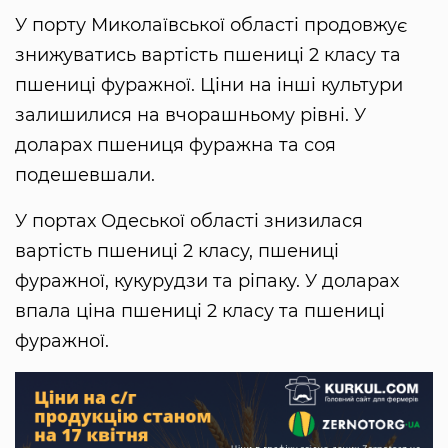
У порту Миколаївської області продовжує
знижуватись вартість пшениці 2 класу та
пшениці фуражної. Ціни на інші культури
залишилися на вчорашньому рівні. У
доларах пшениця фуражна та соя
подешевшали.
У портах Одеської області знизилася
вартість пшениці 2 класу, пшениці
фуражної, кукурудзи та ріпаку. У доларах
впала ціна пшениці 2 класу та пшениці
фуражної.