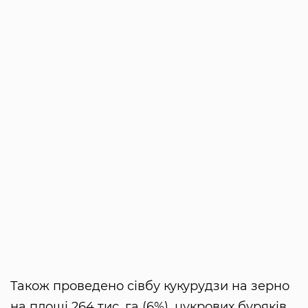
Також проведено сівбу кукурудзи на зерно
на площі 264 тис. га (6%), цукрових буряків