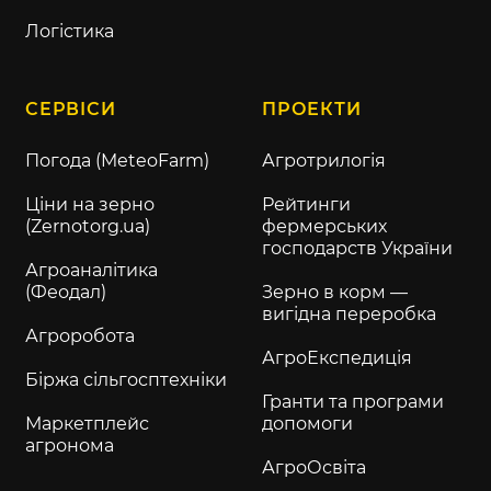
Логістика
СЕРВІСИ
ПРОЕКТИ
Погода (MeteoFarm)
Агротрилогія
Ціни на зерно
Рейтинги
(Zernotorg.ua)
фермерських
господарств України
Агроаналітика
(Феодал)
Зерно в корм —
вигідна переробка
Агроробота
АгроЕкспедиція
Біржа сільгосптехніки
Гранти та програми
Маркетплейс
допомоги
агронома
АгроОсвіта