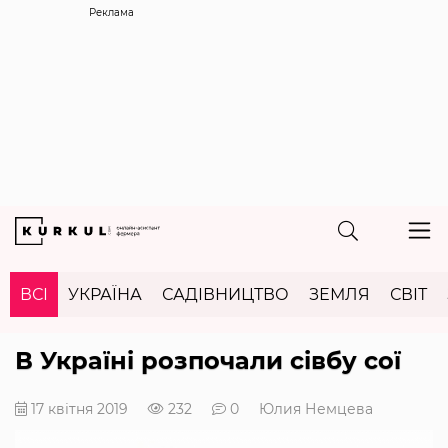
Реклама
ВСІ
УКРАЇНА
САДІВНИЦТВО
ЗЕМЛЯ
СВІТ
В Україні розпочали сівбу сої
17 квітня 2019
232
0
Юлия Немцева