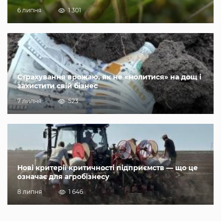
6 липня
1 301
Страхування врожаю, як не «молитися» на дощ і
захистити свій бізнес
7 липня
523
Нові критерії критичності підприємств — що це
означає для агробізнесу
8 липня
1 646