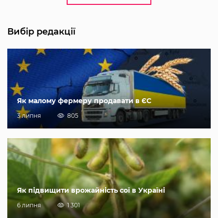
Вибір редакції
Як малому фермеру продавати в ЄС
3 липня
805
Як підвищити врожайність сої в Україні
6 липня
1 301