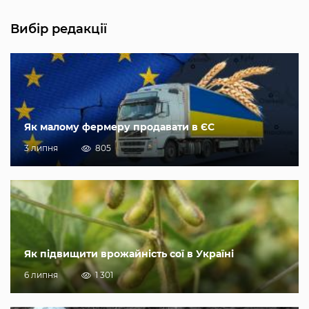
Вибір редакції
Як малому фермеру продавати в ЄС
3 липня
805
Як підвищити врожайність сої в Україні
6 липня
1 301