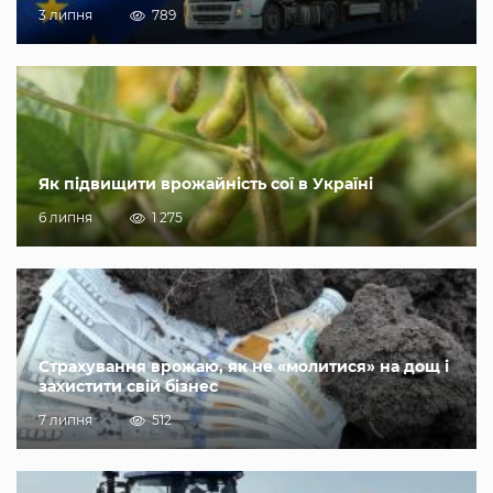
3 липня
789
Як підвищити врожайність сої в Україні
6 липня
1 275
Страхування врожаю, як не «молитися» на дощ і
захистити свій бізнес
7 липня
512