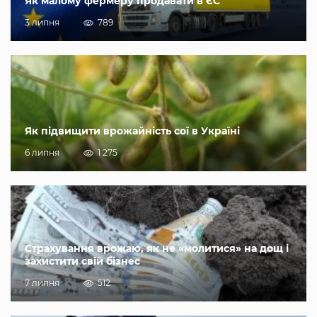
Як малому фермеру продавати в ЄС
3 липня
789
Як підвищити врожайність сої в Україні
6 липня
1 275
Страхування врожаю, як не «молитися» на дощ і
захистити свій бізнес
7 липня
512