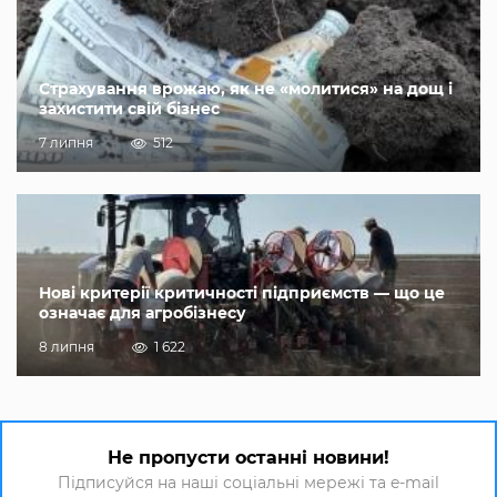
Страхування врожаю, як не «молитися» на дощ і
захистити свій бізнес
7 липня
512
Нові критерії критичності підприємств — що це
означає для агробізнесу
8 липня
1 622
Не пропусти останні новини!
Підписуйся на наші соціальні мережі та e-mail