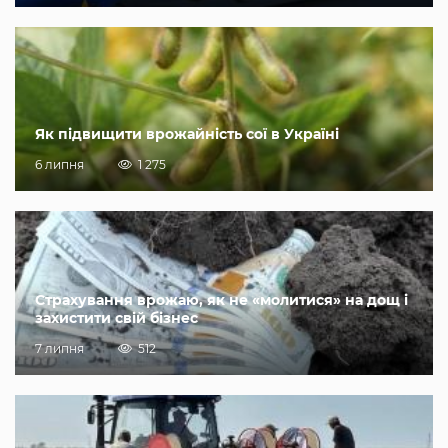
Як підвищити врожайність сої в Україні
6 липня
1 275
Страхування врожаю, як не «молитися» на дощ і
захистити свій бізнес
7 липня
512