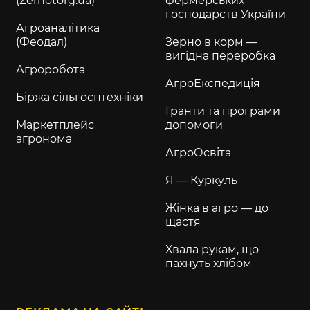
(Zernotorg.ua)
фермерських
господарств України
Агроаналітика
(Феодал)
Зерно в корм —
вигідна переробка
Агроробота
АгроЕкспедиція
Біржа сільгосптехніки
Гранти та програми
Маркетплейс
допомоги
агронома
АгроОсвіта
Я — Куркуль
Жінка в агро — до
щастя
Хвала рукам, що
пахнуть хлібом