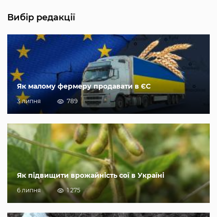
Вибір редакції
Як малому фермеру продавати в ЄС
3 липня
789
Як підвищити врожайність сої в Україні
6 липня
1 275