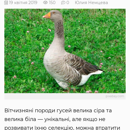
19 квітня 2019
150
0
Юлия Немцева
pixabay.com
Вітчизняні породи гусей велика сіра та
велика біла — унікальні, але якщо не
розвивати їхню селекцію, можна втратити