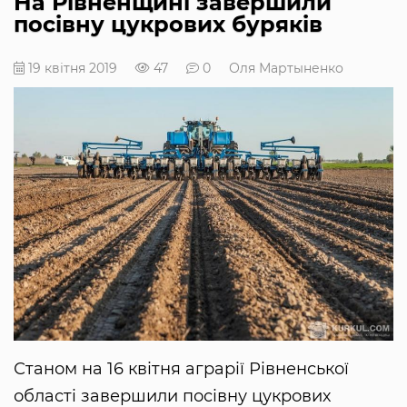
На Рівненщині завершили
посівну цукрових буряків
19 квітня 2019
47
0
Оля Мартыненко
Станом на 16 квітня аграрії Рівненської
області завершили посівну цукрових