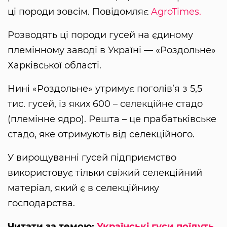
ці породи зовсім. Повідомляє
AgroTimes.
Розводять ці породи гусей на єдиному
племінному заводі в Україні — «Роздольне»
Харківської області.
Нині «Роздольне» утримує поголів’я з 5,5
тис. гусей, із яких 600 – селекційне стадо
(племінне ядро). Решта – це прабатьківське
стадо, яке отримують від селекційного.
У вирощуванні гусей підприємство
використовує тільки свіжий селекційний
матеріал, який є в селекційнику
господарства.
Читати за темою:
Українські гуси поїдуть