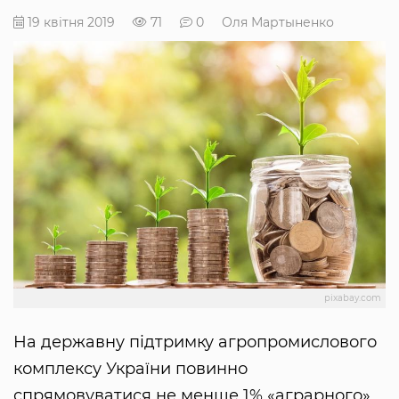
19 квітня 2019
71
0
Оля Мартыненко
pixabay.com
На державну підтримку агропромислового
комплексу України повинно
спрямовуватися не менше 1% «аграрного»