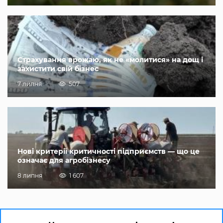
Страхування врожаю, як не «молитися» на дощ і
захистити свій бізнес
7 липня
507
Нові критерії критичності підприємств — що це
означає для агробізнесу
8 липня
1 607