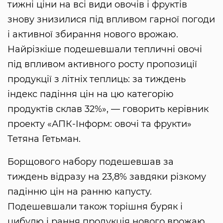
тижні ціни на всі види овочів і фруктів
знову знизилися під впливом гарної погоди
і активної збирання нового врожаю.
Найрізкіше подешевшали тепличні овочі
під впливом активного росту пропозиції
продукції з літніх теплиць: за тиждень
індекс падіння цін на цю категорію
продуктів склав 32%», — говорить керівник
проекту «АПК-Інформ: овочі та фрукти»
Тетяна Гетьман.
Борщового набору подешевшав за
тиждень відразу на 23,8% завдяки різкому
падінню цін на ранню капусту.
Подешевшали також торішня буряк і
цибулю і рання продукція нового врожаю.