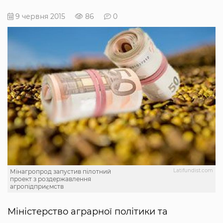
9 червня 2015
86
0
Latifundist.com
Мінагропрод запустив пілотний
проект з роздержавлення
агропідприємств
Міністерство аграрної політики та