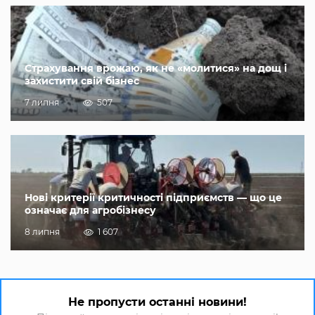
Страхування врожаю, як не «молитися» на дощ і
захистити свій бізнес
7 липня
507
Нові критерії критичності підприємств — що це
означає для агробізнесу
8 липня
1 607
Не пропусти останні новини!