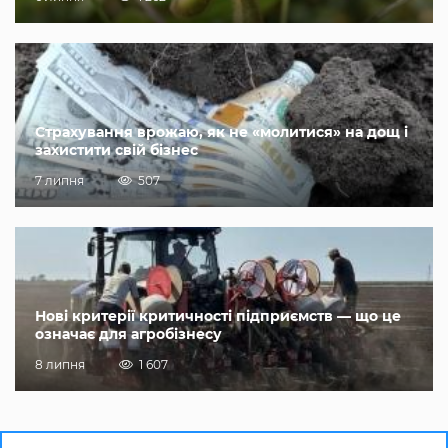
Страхування врожаю, як не «молитися» на дощ і
захистити свій бізнес
7 липня
507
Нові критерії критичності підприємств — що це
означає для агробізнесу
8 липня
1 607