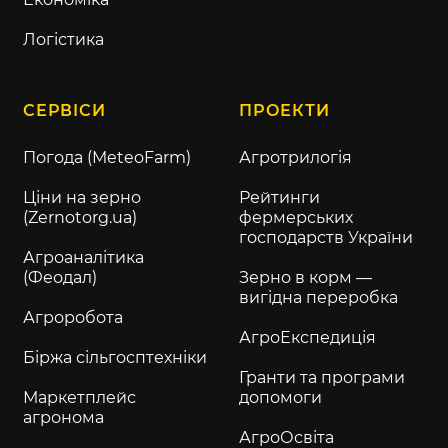
Логістика
СЕРВІСИ
ПРОЕКТИ
Погода (MeteoFarm)
Агротрилогія
Ціни на зерно
Рейтинги
(Zernotorg.ua)
фермерських
господарств України
Агроаналітика
(Феодал)
Зерно в корм —
вигідна переробка
Агроробота
АгроЕкспедиція
Біржа сільгосптехніки
Гранти та програми
Маркетплейс
допомоги
агронома
АгроОсвіта