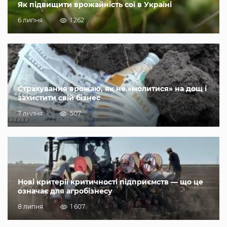
Як підвищити врожайність сої в Україні
6 липня
1 262
Страхування врожаю, як не «молитися» на дощ і
захистити свій бізнес
7 липня
507
Нові критерії критичності підприємств — що це
означає для агробізнесу
8 липня
1 607