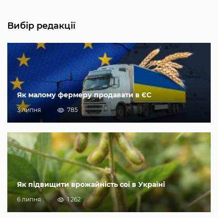
Вибір редакції
Як малому фермеру продавати в ЄС
3 липня
785
Як підвищити врожайність сої в Україні
6 липня
1 262