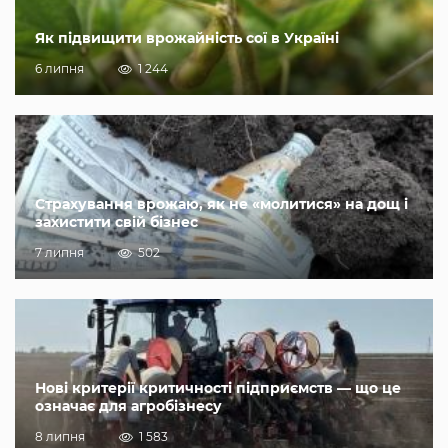
Як підвищити врожайність сої в Україні
6 липня
1 244
Страхування врожаю, як не «молитися» на дощ і
захистити свій бізнес
7 липня
502
Нові критерії критичності підприємств — що це
означає для агробізнесу
8 липня
1 583