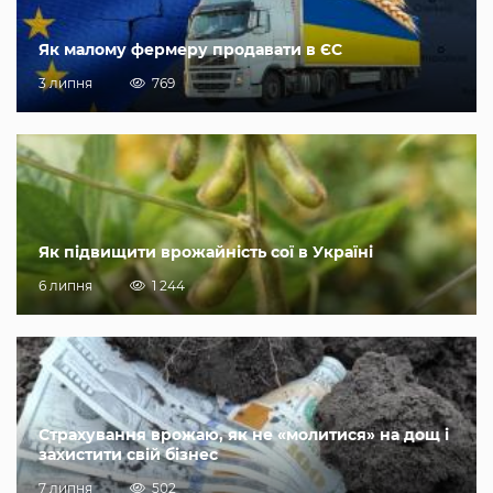
Як малому фермеру продавати в ЄС
3 липня
769
Як підвищити врожайність сої в Україні
6 липня
1 244
Страхування врожаю, як не «молитися» на дощ і
захистити свій бізнес
7 липня
502