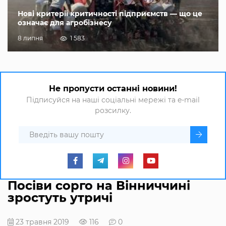
Нові критерії критичності підприємств — що це
означає для агробізнесу
8 липня
1 583
Не пропусти останні новини!
Підписуйся на наші соціальні мережі та e-mail
розсилку.
Посіви сорго на Вінниччині
зростуть утричі
23 травня 2019
116
0