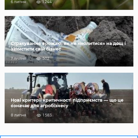
6 липня
1 244
Страхування врожаю, як не «молитися» на дощ і
захистити свій бізнес
7 липня
502
Нові критерії критичності підприємств — що це
означає для агробізнесу
8 липня
1 583