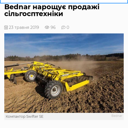
Bednar нарощує продажі
сільгосптехніки
23 травня 2019
96
0
Bednar
Компактор Swifter SE