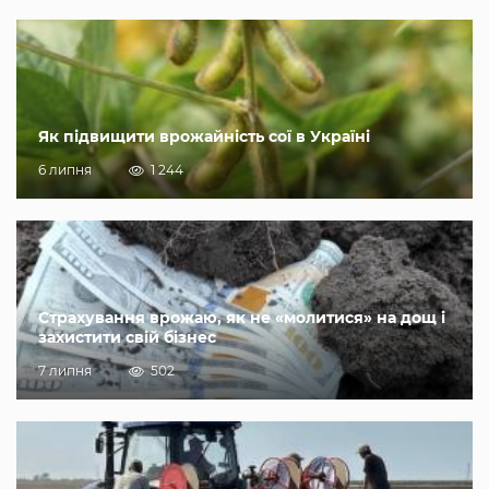
Як підвищити врожайність сої в Україні
6 липня
1 244
Страхування врожаю, як не «молитися» на дощ і
захистити свій бізнес
7 липня
502