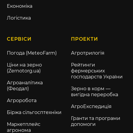
Економіка
Логістика
СЕРВІСИ
ПРОЕКТИ
Погода (MeteoFarm)
Агротрилогія
Ціни на зерно
Рейтинги
(Zernotorg.ua)
фермерських
господарств України
Агроаналітика
(Феодал)
Зерно в корм —
вигідна переробка
Агроробота
АгроЕкспедиція
Біржа сільгосптехніки
Гранти та програми
Маркетплейс
допомоги
агронома