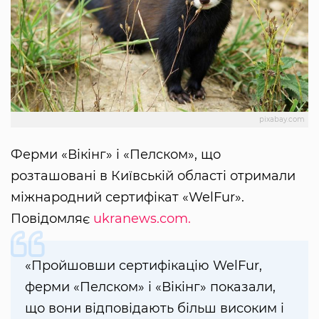
pixabay.com
Ферми «Вікінг» і «Пелском», що
розташовані в Київській області отримали
міжнародний сертифікат «WelFur».
Повідомляє
ukranews.com.
«Пройшовши сертифікацію WelFur,
ферми «Пелском» і «Вікінг» показали,
що вони відповідають більш високим і