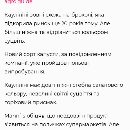
agro.guide
.
Кауліліні зовні схожа на броколі, яка
підкорила ринок ще 20 років тому. Але
більш ніжна та відрізнється кольором
суцвіть.
Новий сорт капусти, за повідомленням
компанії, уже пройшов польові
випробування.
Кауліліні має довгі ніжні стебла салатового
кольору, невеликі світлі суцвіття та
горіховий присмак.
Mann`s обіцяє, що невдовзі її продукт
з’явиться на поличках супермаркетів. Але