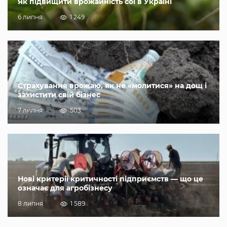
Як підвищити врожайність сої в Україні
6 липня
1 249
Страхування врожаю, як не «молитися» на дощ і
захистити свій бізнес
7 липня
503
Нові критерії критичності підприємств — що це
означає для агробізнесу
8 липня
1 589