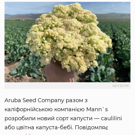
agro.guide
Aruba Seed Company разом з
каліфорнійською компанією Mann`s
розробили новий сорт капусти — caulilini
або цвітна капуста-бебі. Повідомляє