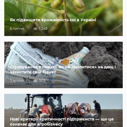
Як підвищити врожайність сої в Україні
6 липня
1 249
Страхування врожаю, як не «молитися» на дощ і
захистити свій бізнес
7 липня
503
Нові критерії критичності підприємств — що це
означає для агробізнесу