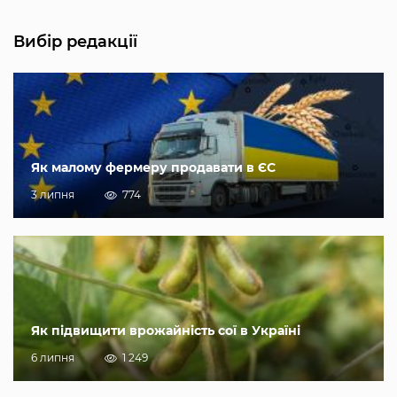
Вибір редакції
Як малому фермеру продавати в ЄС
3 липня
774
Як підвищити врожайність сої в Україні
6 липня
1 249