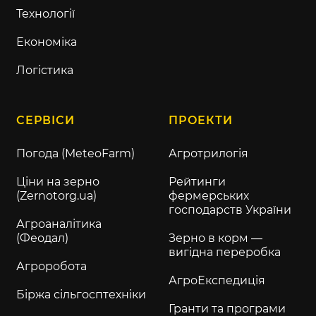
Технології
Економіка
Логістика
СЕРВІСИ
ПРОЕКТИ
Погода (MeteoFarm)
Агротрилогія
Ціни на зерно
Рейтинги
(Zernotorg.ua)
фермерських
господарств України
Агроаналітика
(Феодал)
Зерно в корм —
вигідна переробка
Агроробота
АгроЕкспедиція
Біржа сільгосптехніки
Гранти та програми