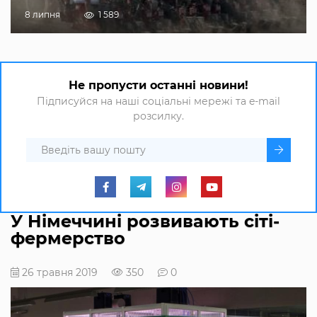
8 липня
1 589
Не пропусти останні новини!
Підписуйся на наші соціальні мережі та e-mail
розсилку.
У Німеччині розвивають сіті-
фермерство
26 травня 2019
350
0