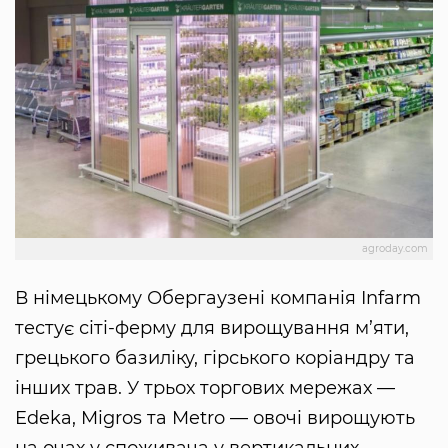
agroday.com
В німецькому Обергаузені компанія Infarm
тестує сіті-ферму для вирощування м’яти,
грецького базиліку, гірського коріандру та
інших трав. У трьох торгових мережах —
Edeka, Migros та Metro — овочі вирощують
на очах у споживача у вертикальних