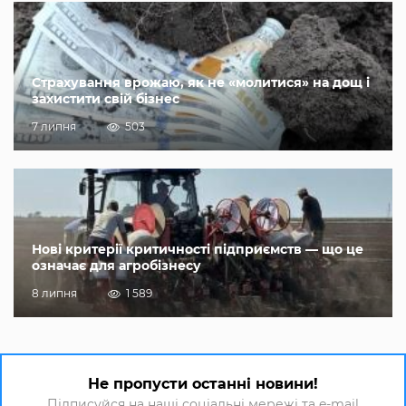
Страхування врожаю, як не «молитися» на дощ і
захистити свій бізнес
7 липня
503
Нові критерії критичності підприємств — що це
означає для агробізнесу
8 липня
1 589
Не пропусти останні новини!
Підписуйся на наші соціальні мережі та e-mail