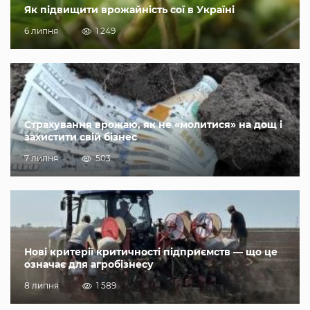
Як підвищити врожайність сої в Україні
6 липня
1 249
Страхування врожаю, як не «молитися» на дощ і
захистити свій бізнес
7 липня
503
Нові критерії критичності підприємств — що це
означає для агробізнесу
8 липня
1 589