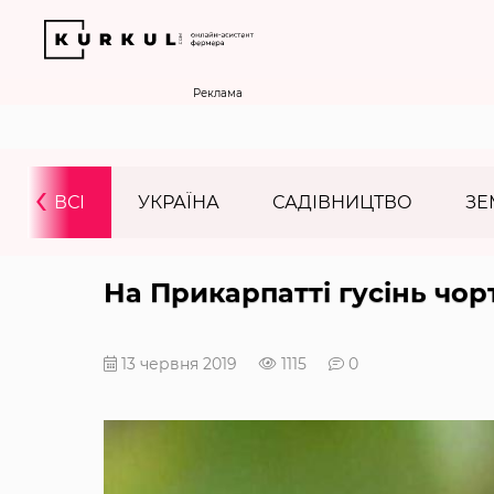
Реклама
‹
ВСІ
УКРАЇНА
САДІВНИЦТВО
ЗЕ
На Прикарпатті гусінь чо
13 червня 2019
1115
0