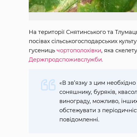
На території Снятинського та Тлумац
посівах сільськогосподарських куль
гусениць
чортополохівки
, яка скелет
Держпродспоживслужби.
«В зв’язку з цим необхідно
соняшнику, буряків, квасол
винограду, можливо, інших 
обстежувати з періодичніст
повідомленні.