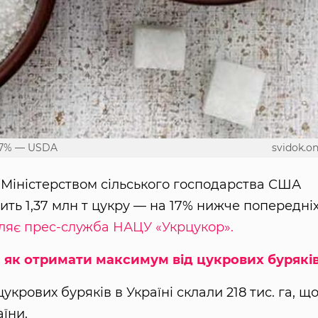
17% — USDA
svidok.on
Міністерством сільського господарства США
ить 1,37 млн ​​т цукру — на 17% нижче попередні
ляє прес-служба
НАЦУ «Укрцукор».
: як отримати максимум від цукрових бурякі
крових буряків в Україні склали 218 тис. га, що
їни.