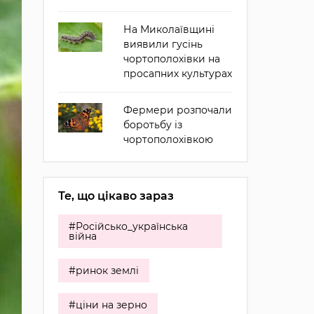
На Миколаївщині
виявили гусінь
чортополохівки на
просапних культурах
Фермери розпочали
боротьбу із
чортополохівкою
Те, що цікаво зараз
#Російсько_українська
війна
#ринок землі
#ціни на зерно