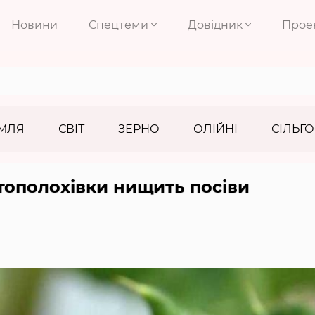
Новини
Спецтеми
Довідник
Прое
МЛЯ
СВІТ
ЗЕРНО
ОЛІЙНІ
СІЛЬГО
ртополохівки нищить посіви