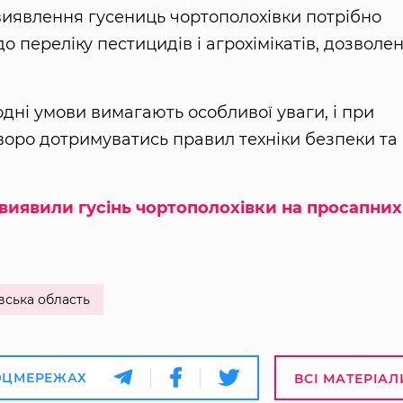
 виявлення гусениць чортополохівки потрібно
о переліку пестицидів і агрохімікатів, дозволе
дні умови вимагають особливої уваги, і при
уворо дотримуватись правил техніки безпеки та
виявили гусінь чортополохівки на просапних
вська область
ОЦМЕРЕЖАХ
ВСІ МАТЕРІАЛ