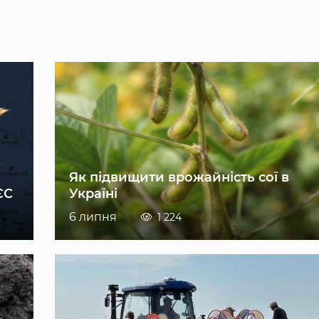
Як підвищити врожайність сої в
ЄС
Україні
6 липня
1 224