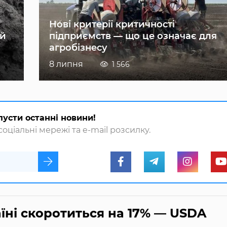
Нові критерії критичності
ій
підприємств — що це означає для
агробізнесу
8 липня
1 566
пусти останні новини!
оціальні мережі та e-mail розсилку.
їні скоротиться на 17% — USDA