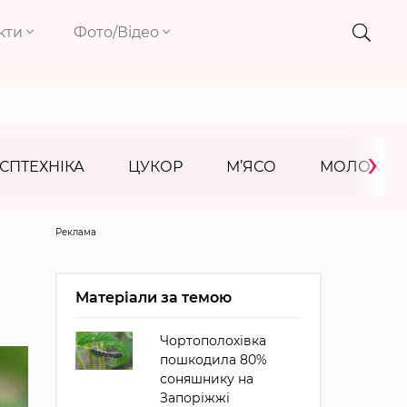
кти
Фото/Відео
›
СПТЕХНІКА
ЦУКОР
М’ЯСО
МОЛОКО
Реклама
Матеріали за темою
Чортополохівка
пошкодила 80%
соняшнику на
Запоріжжі