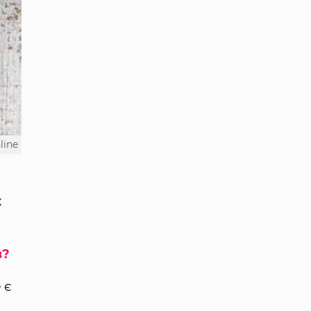
line
х
в?
 є