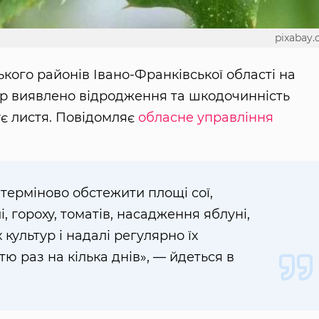
pixabay
ького районів Івано-Франківської області на
тур виявлено відродження та шкодочинність
ує листя. Повідомляє
обласне управління
 терміново обстежити площі сої,
і, гороху, томатів, насадження яблуні,
культур і надалі регулярно їх
ю раз на кілька днів», — йдеться в