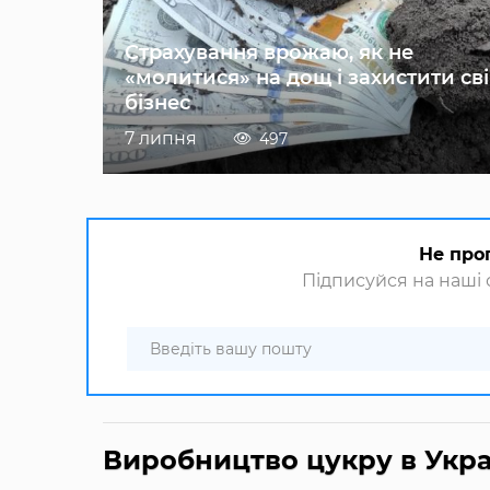
Страхування врожаю, як не
«молитися» на дощ і захистити св
бізнес
7 липня
497
Не про
Підписуйся на наші с
Виробництво цукру в Укра