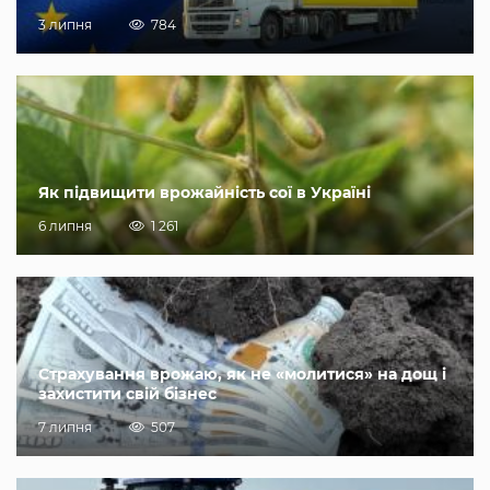
3 липня
784
Як підвищити врожайність сої в Україні
6 липня
1 261
Страхування врожаю, як не «молитися» на дощ і
захистити свій бізнес
7 липня
507