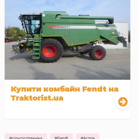
Купити комбайн Fendt на
Traktorist.ua
#сільгосптехніка
#Fendt
#Астра