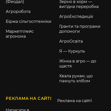
(Феодал)
Зерно в корм —
вигідна переробка
Агроробота
АгроЕкспедиція
Біржа сільгосптехніки
Гранти та програми
Маркетплейс
допомоги
агронома
АгроОсвіта
Я — Куркуль
Жінка в агро — до
щастя
Хвала рукам, що
пахнуть хлібом
РЕКЛАМА НА САЙТІ
Реклама на сайті
Написати в