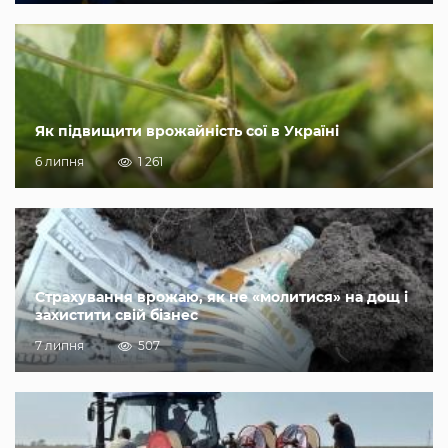
Як підвищити врожайність сої в Україні
6 липня
1 261
Страхування врожаю, як не «молитися» на дощ і
захистити свій бізнес
7 липня
507