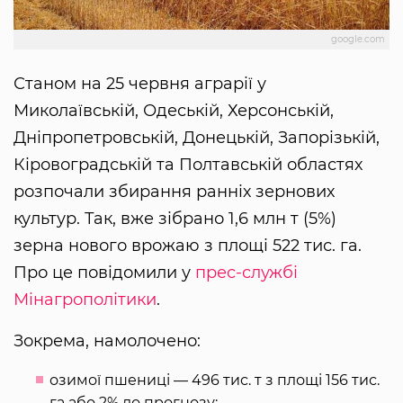
google.com
Станом на 25 червня аграрії у
Миколаївській, Одеській, Херсонській,
Дніпропетровській, Донецькій, Запорізькій,
Кіровоградській та Полтавській областях
розпочали збирання ранніх зернових
культур. Так, вже зібрано 1,6 млн т (5%)
зерна нового врожаю з площі 522 тис. га.
Про це повідомили у
прес-службі
Мінагрополітики
.
Зокрема, намолочено:
озимої пшениці — 496 тис. т з площі 156 тис.
га або 2% до прогнозу;