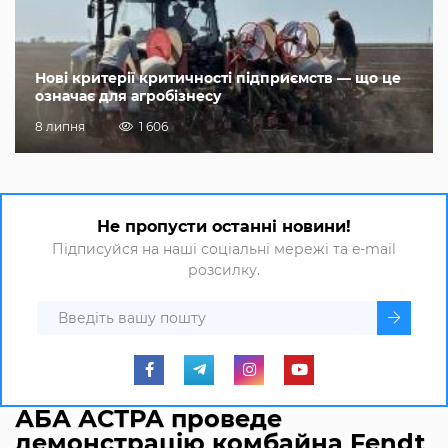
Нові критерії критичності підприємств — що це
означає для агробізнесу
8 липня
1 606
Не пропусти останні новини!
Підписуйся на наші соціальні мережі та e-mail
розсилку.
АБА АСТРА проведе
демонстрацію комбайна Fendt