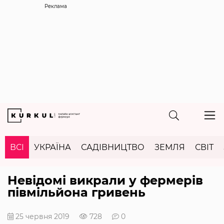
Реклама
ВСІ
УКРАЇНА
САДІВНИЦТВО
ЗЕМЛЯ
СВІТ
Невідомі викрали у фермерів
півмільйона гривень
25 червня 2019
728
0