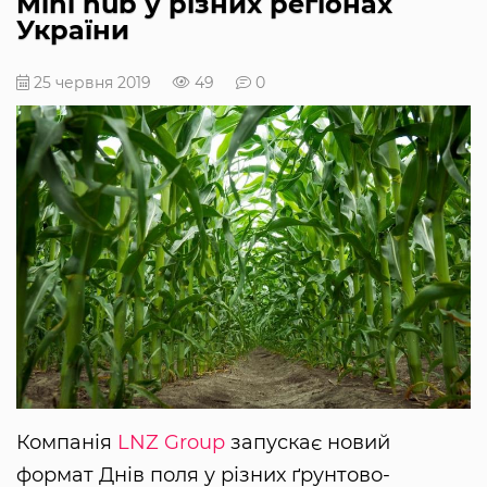
Mini hub у різних регіонах
України
25 червня 2019
49
0
Компанія
LNZ Group
запускає новий
формат Днів поля у різних ґрунтово-