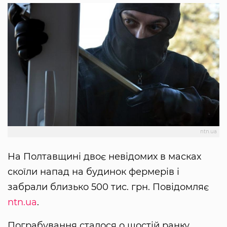
ntn.ua
На Полтавщині двоє невідомих в масках
скоїли напад на будинок фермерів і
забрали близько 500 тис. грн. Повідомляє
ntn.ua
.
Пограбування сталося о шостій ранку.