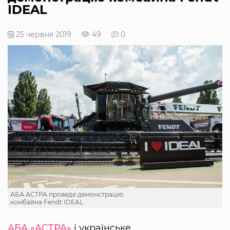
IDEAL
25 червня 2019
49
0
АБА АСТРА проведе демонстрацію
комбайна Fendt IDEAL
АБА «АСТРА»
і українське