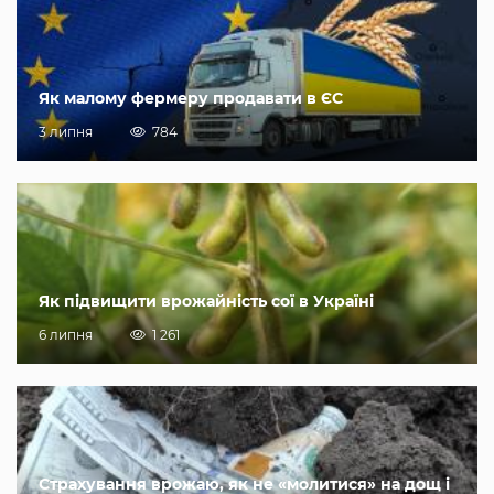
Як малому фермеру продавати в ЄС
3 липня
784
Як підвищити врожайність сої в Україні
6 липня
1 261
Страхування врожаю, як не «молитися» на дощ і