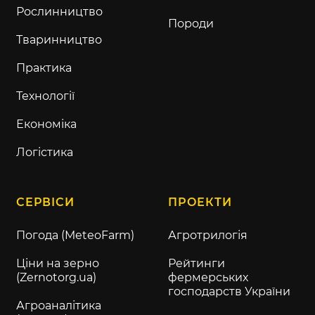
Рослинництво
Породи
Тваринництво
Практика
Технології
Економіка
Логістика
СЕРВІСИ
ПРОЕКТИ
Погода (MeteoFarm)
Агротрилогія
Ціни на зерно
Рейтинги
(Zernotorg.ua)
фермерських
господарств України
Агроаналітика