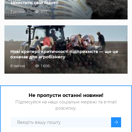
захистити свій бізнес
7 липня
507
Нові критерії критичності підприємств — що це
означає для агробізнесу
8 липня
1 606
Не пропусти останні новини!
Підписуйся на наші соціальні мережі та e-mail
розсилку.