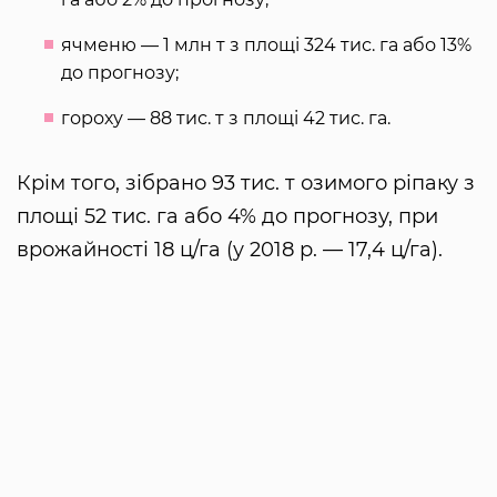
ячменю — 1 млн т з площі 324 тис. га або 13%
до прогнозу;
гороху — 88 тис. т з площі 42 тис. га.
Крім того, зібрано 93 тис. т озимого ріпаку з
площі 52 тис. га або 4% до прогнозу, при
врожайності 18 ц/га (у 2018 р. — 17,4 ц/га).