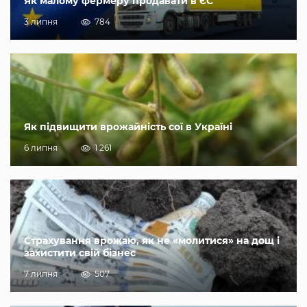
Як малому фермеру продавати в ЄС
3 липня
784
Як підвищити врожайність сої в Україні
6 липня
1 261
Страхування врожаю, як не «молитися» на дощ і
захистити свій бізнес
7 липня
507