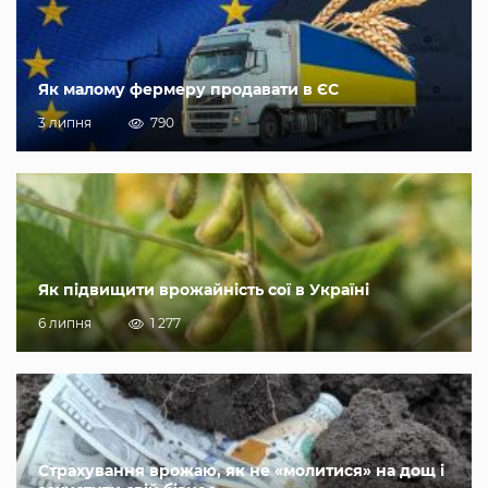
Як малому фермеру продавати в ЄС
3 липня
790
Як підвищити врожайність сої в Україні
6 липня
1 277
Страхування врожаю, як не «молитися» на дощ і