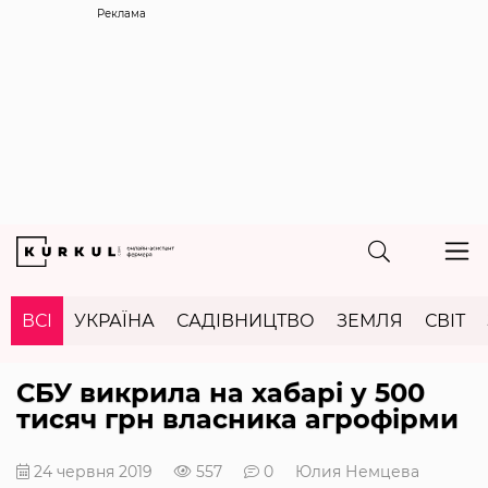
Реклама
ВСІ
УКРАЇНА
САДІВНИЦТВО
ЗЕМЛЯ
СВІТ
СБУ викрила на хабарі у 500
тисяч грн власника агрофірми
24 червня 2019
557
0
Юлия Немцева