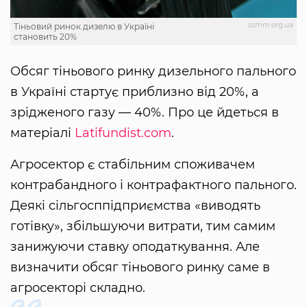
ssmm.org.ua
Тіньовий ринок дизелю в Україні
становить 20%
Обсяг тіньового ринку дизельного пального
в Україні стартує приблизно від 20%, а
зрідженого газу — 40%. Про це йдеться в
матеріалі
Latifundist.com
.
Агросектор є стабільним споживачем
контрабандного і контрафактного пального.
Деякі сільгосппідприємства «виводять
готівку», збільшуючи витрати, тим самим
занижуючи ставку оподаткування. Але
визначити обсяг тіньового ринку саме в
агросекторі складно.