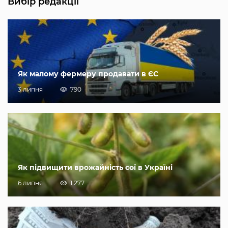
Вибір редакції
Як малому фермеру продавати в ЄС
3 липня
790
Як підвищити врожайність сої в Україні
6 липня
1 277