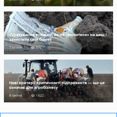
Страхування врожаю, як не «молитися» на дощ і
захистити свій бізнес
7 липня
514
Нові критерії критичності підприємств — що це
означає для агробізнесу
8 липня
1 622