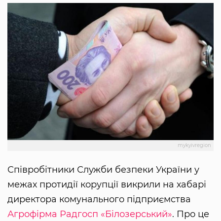
mykyivregion
Співробітники Служби безпеки України у
межах протидії корупції викрили на хабарі
директора комунального підприємства
Агрофірма Радгосп «Білозерський»
. Про це