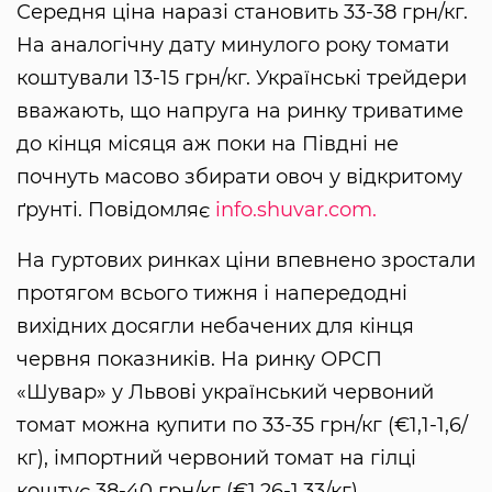
Середня ціна наразі становить 33-38 грн/кг.
На аналогічну дату минулого року томати
коштували 13-15 грн/кг. Українські трейдери
вважають, що напруга на ринку триватиме
до кінця місяця аж поки на Півдні не
почнуть масово збирати овоч у відкритому
ґрунті. Повідомляє
info.shuvar.com.
На гуртових ринках ціни впевнено зростали
протягом всього тижня і напередодні
вихідних досягли небачених для кінця
червня показників. На ринку ОРСП
«Шувар» у Львові український червоний
томат можна купити по 33-35 грн/кг (€1,1-1,6/
кг), імпортний червоний томат на гілці
коштує 38-40 грн/кг (€1,26-1,33/кг).