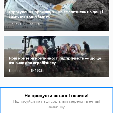
Страхування врожаю, як не «молитися» на дощ і
захистити свій бізнес
7 липня
514
Нові критерії критичності підприємств — що це
означає для агробізнесу
8 липня
1 622
Не пропусти останні новини!
Підписуйся на наші соціальні мережі та e-mail
розсилку.