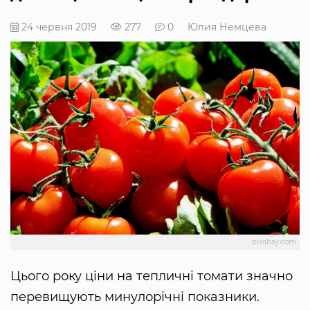
24 червня 2019
277
0
Юлия Немцева
pixabay.com
Цього року ціни на тепличні томати значно
перевищують минулорічні показники.