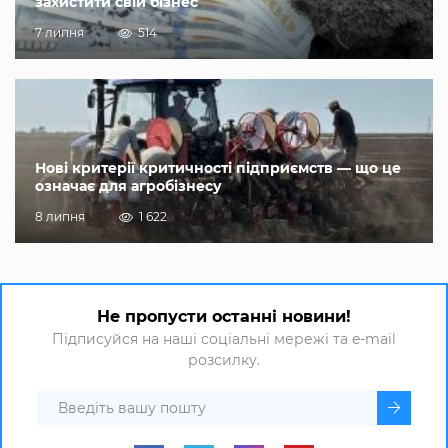
захистити свій бізнес
7 липня
514
Нові критерії критичності підприємств — що це
означає для агробізнесу
8 липня
1 622
Не пропусти останні новини!
Підписуйся на наші соціальні мережі та e-mail
розсилку.