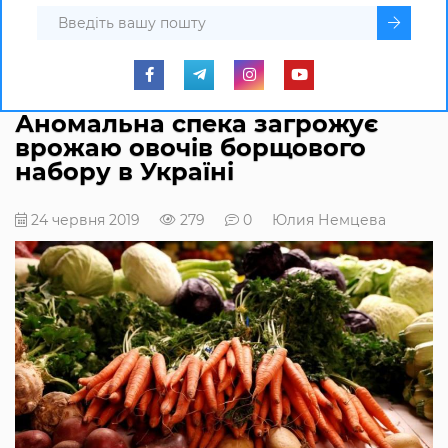
Аномальна спека загрожує
врожаю овочів борщового
набору в Україні
24 червня 2019
279
0
Юлия Немцева