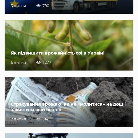
3 липня
790
Як підвищити врожайність сої в Україні
6 липня
1 277
Страхування врожаю, як не «молитися» на дощ і
захистити свій бізнес
7 липня
514