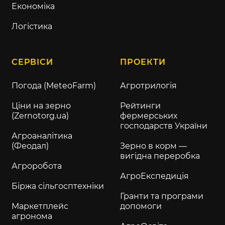
Економіка
Логістика
СЕРВІСИ
ПРОЕКТИ
Погода (MeteoFarm)
Агротрилогія
Ціни на зерно
Рейтинги
(Zernotorg.ua)
фермерських
господарств України
Агроаналітика
(Феодал)
Зерно в корм —
вигідна переробка
Агроробота
АгроЕкспедиція
Біржа сільгосптехніки
Гранти та програми
Маркетплейс
допомоги
агронома