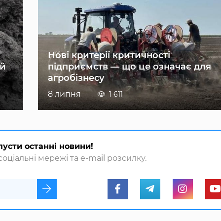
Нові критерії критичності
ій
підприємств — що це означає для
агробізнесу
8 липня
1 611
пусти останні новини!
оціальні мережі та e-mail розсилку.