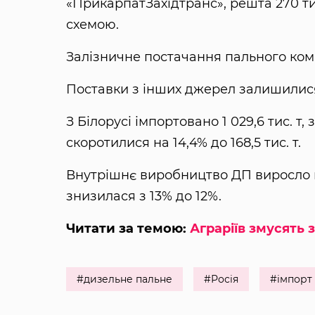
«ПрикарпатЗахідтранс», решта 270 ти
схемою.
Залізничне постачання пального компа
Поставки з інших джерел залишилися 
З Білорусі імпортовано 1 029,6 тис. т,
скоротилися на 14,4% до 168,5 тис. т.
Внутрішнє виробництво ДП виросло на 
знизилася з 13% до 12%.
Читати за темою:
Аграріїв змусять
#дизельне пальне
#Росія
#імпорт