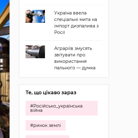
Україна ввела
спеціальні мита на
імпорт дизпалива з
Росії
Аграріїв змусять
звітувати про
використання
пального — думка
Те, що цікаво зараз
#Російсько_українська
війна
#ринок землі