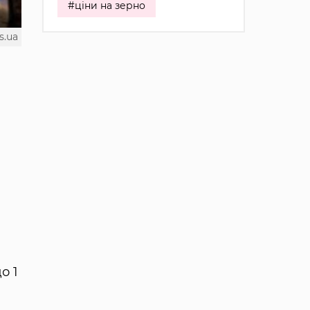
#ціни на зерно
s.ua
о 1