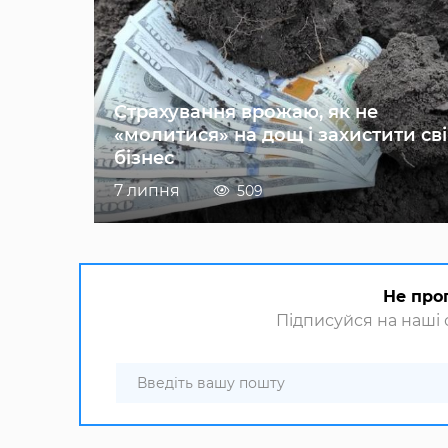
Страхування врожаю, як не
«молитися» на дощ і захистити св
бізнес
7 липня
509
Не про
Підписуйся на наші с