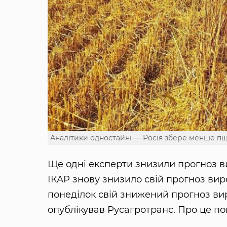
Аналітики одностайні — Росія збере менше п
Ще одні експерти знизили прогноз ви
ІКАР знову знизило свій прогноз виро
понеділок свій знижений прогноз ви
опублікував Русагротранс. Про це п