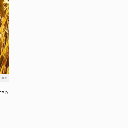
.com
тво