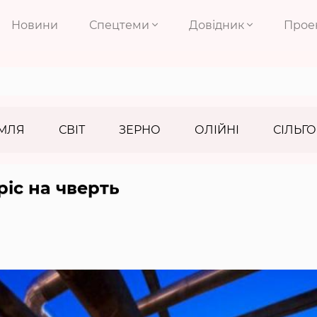
Новини
Спецтеми
Довідник
Прое
МЛЯ
СВІТ
ЗЕРНО
ОЛІЙНІ
СІЛЬГО
ріс на чверть