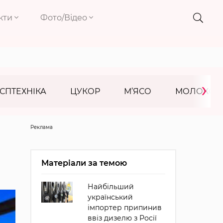
кти
Фото/Відео
›
СПТЕХНІКА
ЦУКОР
М’ЯСО
МОЛОКО
Реклама
Матеріали за темою
Найбільший
український
імпортер припинив
ввіз дизелю з Росії