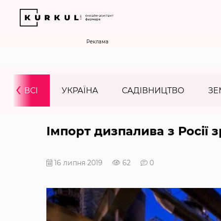
Реклама
‹
ВСІ
УКРАЇНА
САДІВНИЦТВО
ЗЕ
Імпорт дизпалива з Росії з
16 липня 2019
62
0