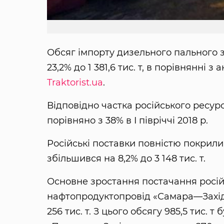
Обсяг імпорту дизельного пального з 
23,2% до 1 381,6 тис. т, в порівнянні 
Traktorist.ua
.
Відповідно частка російського ресур
порівняно з 38% в I півріччі 2018 р.
Російські поставки повністю покрили 
збільшився на 8,2% до 3 148 тис. т.
Основне зростання постачання росій
нафтопродуктопровід «Самара—Західни
256 тис. т. З цього обсягу 985,5 тис. 