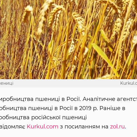
шениці
Kurkul
робництва пшениці в Росії. Аналітичне агентс
бництва пшениці в Росії в 2019 р. Раніше в
робництва російської пшениці
овідомляє
Kurkul.com
з посиланням на
zol.ru
.