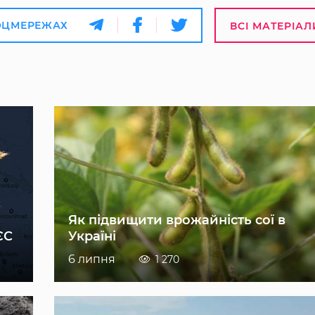
ОЦМЕРЕЖАХ
ВСІ МАТЕРІАЛ
Як підвищити врожайність сої в
ЄС
Україні
6 липня
1 270