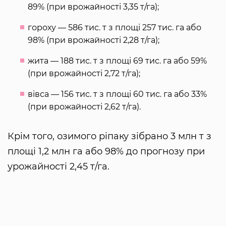
89% (при врожайності 3,35 т/га);
гороху — 586 тис. т з площі 257 тис. га або
98% (при врожайності 2,28 т/га);
жита — 188 тис. т з площі 69 тис. га або 59%
(при врожайності 2,72 т/га);
вівса — 156 тис. т з площі 60 тис. га або 33%
(при врожайності 2,62 т/га).
Крім того, озимого ріпаку зібрано 3 млн т з
площі 1,2 млн га або 98% до прогнозу при
урожайності 2,45 т/га.