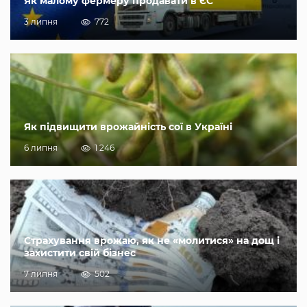
Як малому фермеру продавати в ЄС
3 липня
772
Як підвищити врожайність сої в Україні
6 липня
1 246
Страхування врожаю, як не «молитися» на дощ і
захистити свій бізнес
7 липня
502