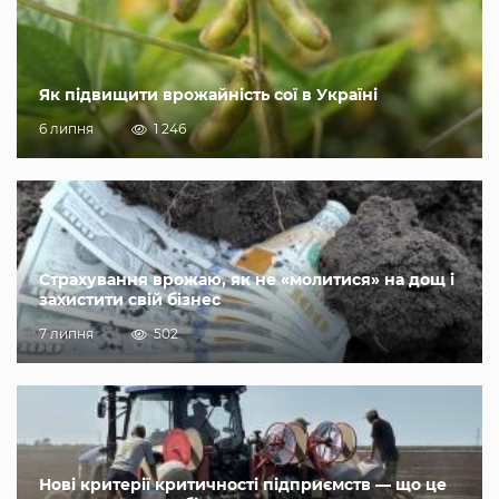
Як підвищити врожайність сої в Україні
6 липня
1 246
Страхування врожаю, як не «молитися» на дощ і
захистити свій бізнес
7 липня
502
Нові критерії критичності підприємств — що це