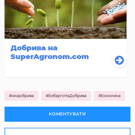
Добрива на
SuperAgronom.com
#міндобрива
#ЕмбаргоНаДобрива
#Економіка
КОМЕНТУВАТИ