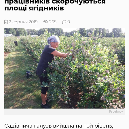
працівників скорочуються
площі ягідників
2 серпня 2019
265
0
Facebook
Садівнича галузь вийшла на той рівень,