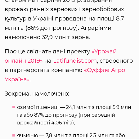
врожаю ранніх зернових і зернобобових
культур в Україні проведена на площі 8,7
млн га (86% до прогнозу). Аграріями
намолочено 32,9 млн ​​т зерна.
Про це свідчать дані проекту
«Урожай
онлайн 2019»
на
Latifundist.com
, створеного
в партнерстві з компанією
«Суффле Агро
Україна»
.
Зокрема, намолочено:
озимої пшениці — 24,1 млн ​​т з площі 5,9 млн
га або 87% до прогнозу (при середній
врожайності 4,06 т/га);
ячменю — 7,8 млн т з площі 2,3 млн га або