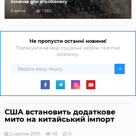
означає для агробізнесу
8 липня
1 585
Не пропусти останні новини!
Підписуйся на наші соціальні мережі та e-mail
розсилку.
США встановить додаткове
мито на китайський імпорт
2 серпня 2019
43
0