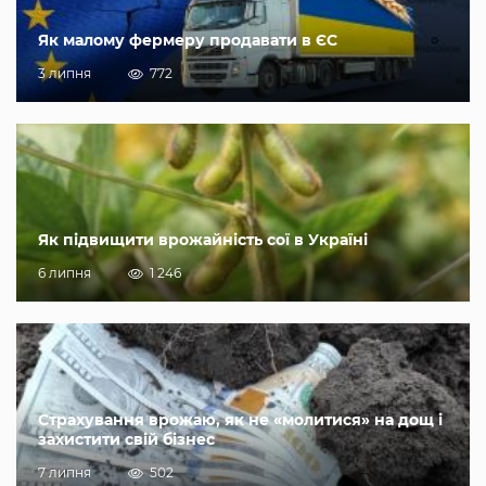
Як малому фермеру продавати в ЄС
3 липня
772
Як підвищити врожайність сої в Україні
6 липня
1 246
Страхування врожаю, як не «молитися» на дощ і
захистити свій бізнес
7 липня
502