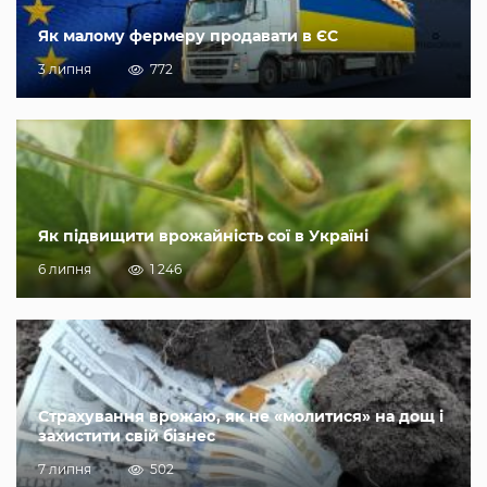
Як малому фермеру продавати в ЄС
3 липня
772
Як підвищити врожайність сої в Україні
6 липня
1 246
Страхування врожаю, як не «молитися» на дощ і
захистити свій бізнес
7 липня
502