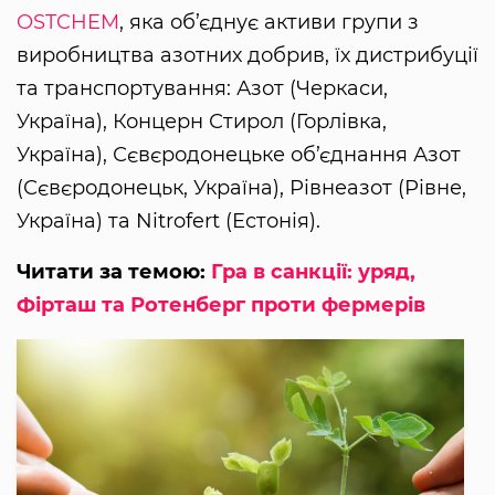
OSTCHEM
, яка об’єднує активи групи з
виробництва азотних добрив, їх дистрибуції
та транспортування: Азот (Черкаси,
Україна), Концерн Стирол (Горлівка,
Україна), Сєвєродонецьке об’єднання Азот
(Сєвєродонецьк, Україна), Рівнеазот (Рівне,
Україна) та Nitrofert (Естонія).
Читати за темою:
Гра в санкції: уряд,
Фірташ та Ротенберг проти фермерів