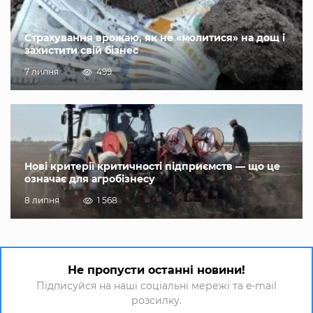
Страхування врожаю, як не «молитися» на дощ і
захистити свій бізнес
7 липня
499
Нові критерії критичності підприємств — що це
означає для агробізнесу
8 липня
1 568
Не пропусти останні новини!
Підписуйся на наші соціальні мережі та e-mail
розсилку.