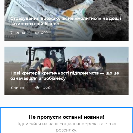
Страхування врожаю, як не «молитися» на дощ і
захистити свій бізнес
7 липня
499
Нові критерії критичності підприємств — що це
означає для агробізнесу
8 липня
1 568
Не пропусти останні новини!
Підписуйся на наші соціальні мережі та e-mail
розсилку.