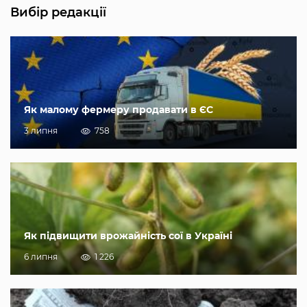
Вибір редакції
Як малому фермеру продавати в ЄС
3 липня
758
Як підвищити врожайність сої в Україні
6 липня
1 226