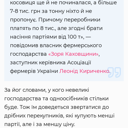
косовиця ще й не починалася, а більше
7-8 тис. грн за тонну ніхто й не
пропонує. Причому переробники
платять по 8 тис., але згодні брати
насіння партіями від 100 т», —
повідомив власник фермерського
господарства
«Зоря Каховщини»
,
заступник керівника Асоціації
фермерів України
Леонід Кириченко.
За йог словами, у кого невеликі
господарства та одноосібників стільки
буде. Тож їм доведеться звертатися до
дрібних перекупників, які купують менші
партії, але і за меншу ціну.