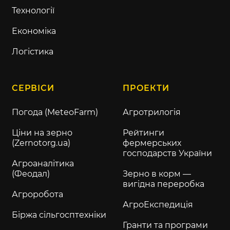
Технології
Економіка
Логістика
СЕРВІСИ
ПРОЕКТИ
Погода (MeteoFarm)
Агротрилогія
Ціни на зерно
Рейтинги
(Zernotorg.ua)
фермерських
господарств України
Агроаналітика
(Феодал)
Зерно в корм —
вигідна переробка
Агроробота
АгроЕкспедиція
Біржа сільгосптехніки
Гранти та програми