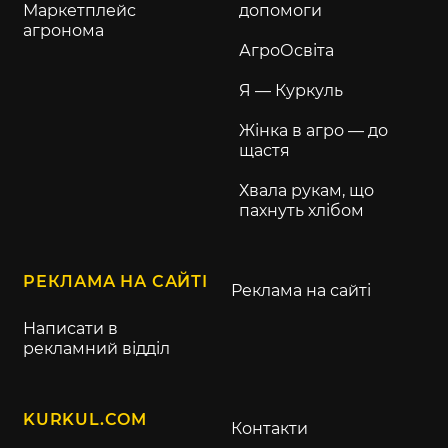
Маркетплейс
допомоги
агронома
АгроОсвіта
Я — Куркуль
Жінка в агро — до
щастя
Хвала рукам, що
пахнуть хлібом
РЕКЛАМА НА САЙТІ
Реклама на сайті
Написати в
рекламний відділ
KURKUL.COM
Контакти