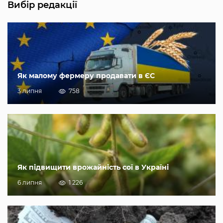
Вибір редакції
Як малому фермеру продавати в ЄС
3 липня
758
Як підвищити врожайність сої в Україні
6 липня
1 226