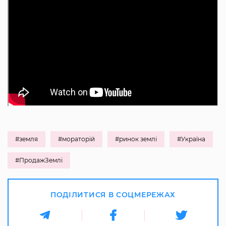
#земля
#мораторій
#ринок землі
#Україна
#ПродажЗемлі
ПОДІЛИТИСЯ В СОЦМЕРЕЖАХ