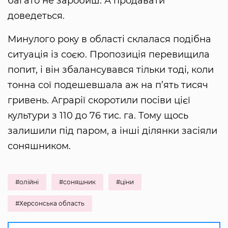
багато не заробиш. А продавати
доведеться.
Минулого року в області склалася подібна
ситуація із соєю. Пропозиція перевищила
попит, і він збалансувався тільки тоді, коли
тонна сої подешевшала аж на п’ять тисяч
гривень. Аграрії скоротили посіви цієї
культури з 110 до 76 тис. га. Тому щось
залишили під паром, а інші ділянки засіяли
соняшником.
#олійні
#соняшник
#ціни
#Херсонська область