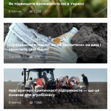
Як підвищити врожайність сої в Україні
6 липня
1 226
Страхування врожаю, як не «молитися» на дощ і
захистити свій бізнес
7 липня
499
Нові критерії критичності підприємств — що це
означає для агробізнесу
8 липня
1 568