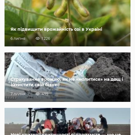
Як підвищити врожайність сої в Україні
6 липня
1 226
Страхування врожаю, як не «молитися» на дощ і
захистити свій бізнес
7 липня
499
Нові критерії критичності підприємств — що це