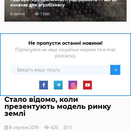
означає для агробізнесу
8 липня
1 568
Не пропусти останні новини!
Підписуйся на наші соціальні мережі та e-mail
розсилку.
Стало відомо, коли
презентують модель ринку
землі
8 серпня 2019
426
0