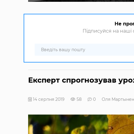
Не про
Підписуйся на наші с
Експерт спрогнозував уро
14 серпня 2019
58
0
Оля Мартынен