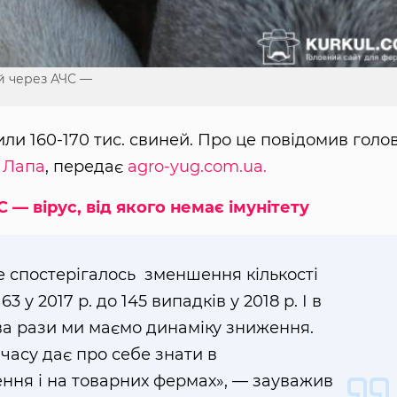
ей через АЧС —
ли 160-170 тис. свиней. Про це повідомив голо
 Лапа
, передає
agro-yug.com.ua.
 — вірус, від якого немає імунітету
е спостерігалось зменшення кількості
63 у 2017 р. до 145 випадків у 2018 р. І в
ва рази ми маємо динаміку зниження.
д часу дає про себе знати в
ння і на товарних фермах», — зауважив