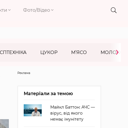
кти
Фото/Відео
›
СПТЕХНІКА
ЦУКОР
М’ЯСО
МОЛОКО
Реклама
Матеріали за темою
Майкл Баттон: АЧС —
вірус, від якого
немає імунітету