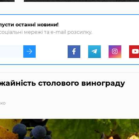
пусти останні новини!
оціальні мережі та e-mail розсилку.
жайність столового винограду
ко