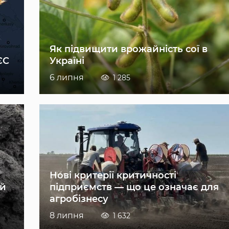
Як підвищити врожайність сої в
ЄС
Україні
6 липня
1 285
Нові критерії критичності
ій
підприємств — що це означає для
агробізнесу
8 липня
1 632