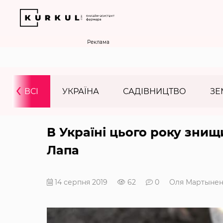
Реклама
‹
ВСІ
УКРАЇНА
САДІВНИЦТВО
ЗЕ
В Україні цього року знищ
Лапа
14 серпня 2019
62
0
Оля Мартынен