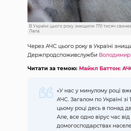
В Україні цього року знищили 170 тисяч свин
Лапа
Через АЧС цього року в Україні знищи
Держпродспоживслужби
Володимир
Читати за темою:
Майкл Баттон: АЧС
«У нас у минулому році вж
АЧС. Загалом по Україні зі 1
цьому році десь в понад д
Але, все одно вірус час ві
домогосподарствах населе