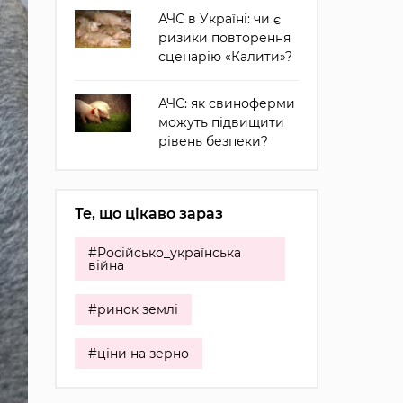
АЧС в Україні: чи є
ризики повторення
сценарію «Калити»?
АЧС: як свиноферми
можуть підвищити
рівень безпеки?
Те, що цікаво зараз
#Російсько_українська
війна
#ринок землі
#ціни на зерно