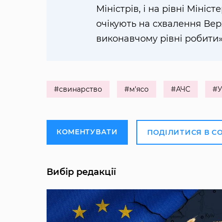
Міністрів, і на рівні Мініс
очікують на схвалення Вер
виконавчому рівні робити»
#свинарство
#м'ясо
#АЧС
#У
КОМЕНТУВАТИ
ПОДІЛИТИСЯ В С
Вибір редакції