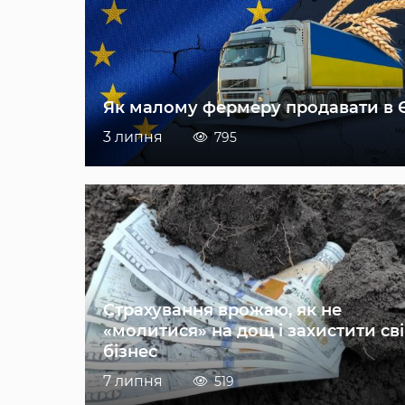
Як малому фермеру продавати в 
3 липня
795
Страхування врожаю, як не
«молитися» на дощ і захистити св
бізнес
7 липня
519