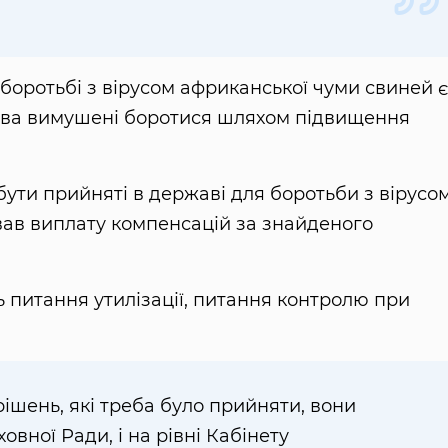
 боротьбі з вірусом африканської чуми свиней є
ства вимушені боротися шляхом підвищення
ути прийняті в державі для боротьби з вірусом
в виплату компенсацій за знайденого
ь питання утилізації, питання контролю при
рішень, які треба було прийняти, вони
ховної Ради, і на рівні Кабінету