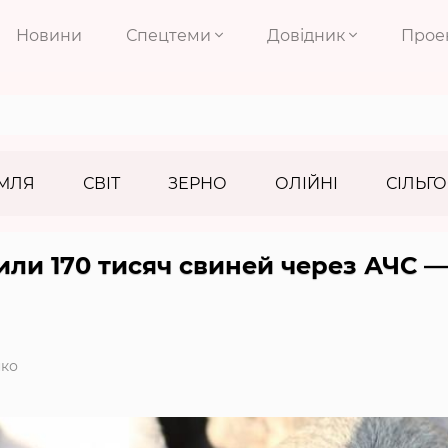
Новини
Спецтеми
Довідник
Прое
МЛЯ
СВІТ
ЗЕРНО
ОЛІЙНІ
СІЛЬГО
или 170 тисяч свиней через АЧС —
ко