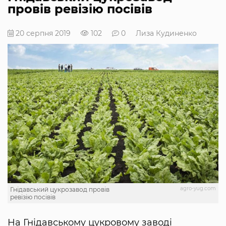
провів ревізію посівів
20 серпня 2019
102
0
Лиза Кудиненко
agro-yug.com
Гнідавський цукрозавод провів
ревізію посівів
На Гнідавському цукровому заводі