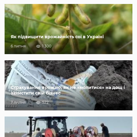
Як підвищити врожайність сої в Україні
6 липня
1 300
Страхування врожаю, як не «молитися» на дощ і
захистити свій бізнес
7 липня
522