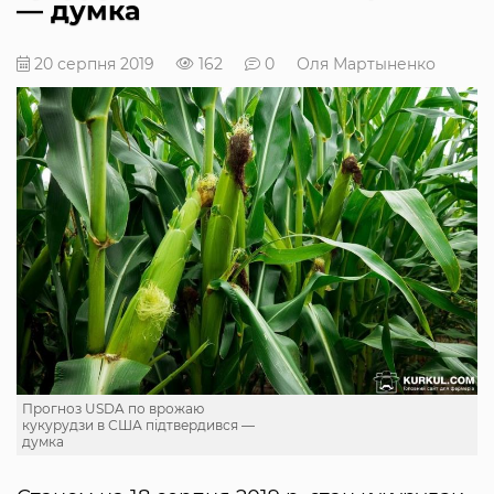
— думка
20 серпня 2019
162
0
Оля Мартыненко
Прогноз USDA по врожаю
кукурудзи в США підтвердився —
думка