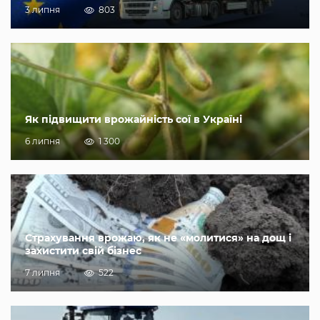
3 липня
803
Як підвищити врожайність сої в Україні
6 липня
1 300
Страхування врожаю, як не «молитися» на дощ і
захистити свій бізнес
7 липня
522