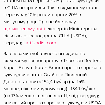
Станом на 18 серпня 2019 р. стан кукурудзи
в США погіршився. Так, в відмінному стані
перебуває 10% рослин проти 20% в
минулому році. Про це йдеться у
щотижневому звіті
експертів Міністерства
сільського господарства США (USDA),
передає
Latifundist.com.
За словами глобального оглядача по
сільському господарству в Thomson Reuters
Карен Браун (Karen Braun) прогноз врожаю
кукурудзи в штаті Огайо і в Південній
Дакоті становить 154,4 бу/акр (на 14%
менше, ніж в минулому році) і 154,1 бу/акр
(на 13% менше) відповідно. Це підтверджує
знижений прогноз врожаю кукурудзи USDA