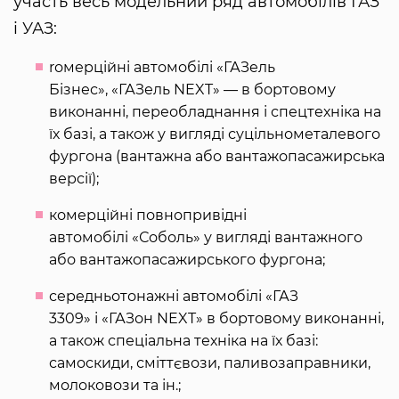
участь весь модельний ряд автомобілів ГАЗ
і УАЗ:
rомерційні автомобілі «ГАЗель
Бізнес», «ГАЗель NEXT» — в бортовому
виконанні, переобладнання і спецтехніка на
їх базі, а також у вигляді суцільнометалевого
фургона (вантажна або вантажопасажирська
версії);
комерційні повнопривідні
автомобілі «Соболь» у вигляді вантажного
або вантажопасажирського фургона;
середньотонажні автомобілі «ГАЗ
3309» і «ГАЗон NEXT» в бортовому виконанні,
а також спеціальна техніка на їх базі:
самоскиди, сміттєвози, паливозаправники,
молоковози та ін.;