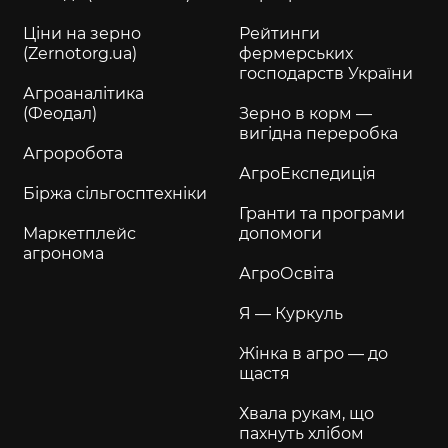
Ціни на зерно
Рейтинги
(Zernotorg.ua)
фермерських
господарств України
Агроаналітика
(Феодал)
Зерно в корм —
вигідна переробка
Агроробота
АгроЕкспедиція
Біржа сільгосптехніки
Гранти та програми
Маркетплейс
допомоги
агронома
АгроОсвіта
Я — Куркуль
Жінка в агро — до
щастя
Хвала рукам, що
пахнуть хлібом