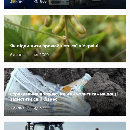
3 липня
803
Як підвищити врожайність сої в Україні
6 липня
1 300
Страхування врожаю, як не «молитися» на дощ і
захистити свій бізнес
7 липня
522