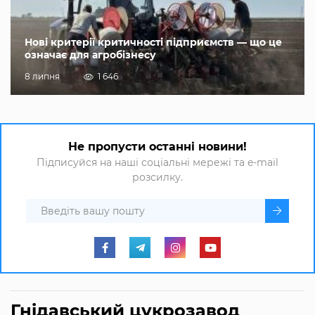
Нові критерії критичності підприємств — що це
означає для агробізнесу
8 липня
1 646
Не пропусти останні новини!
Підписуйся на наші соціальні мережі та e-mail
розсилку.
Гнідавський цукрозавод