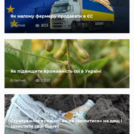
Як малому фермеру продавати в ЄС
3 липня
803
Як підвищити врожайність сої в Україні
6 липня
1 300
Страхування врожаю, як не «молитися» на дощ і
захистити свій бізнес