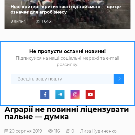
Нові критерії критичності підприємств — що це
означає для агробізнесу
8 липня
1 646
Не пропусти останні новини!
Підписуйся на наші соціальні мережі та e-mail
розсилку.
Аграрії не повинні ліцензувати
пальне — думка
20 серпня 2019
116
0
Лиза Кудиненко