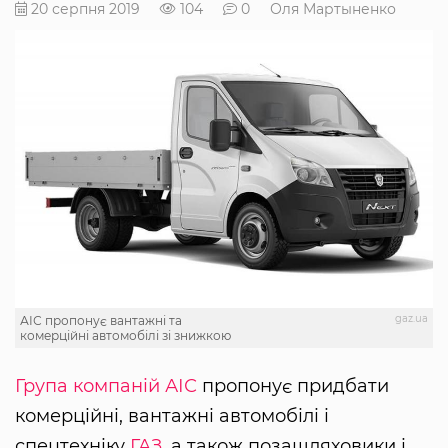
20 серпня 2019
104
0
Оля Мартыненко
gaz.ua
АІС пропонує вантажні та
комерційні автомобілі зі знижкою
Група компаній АІС
пропонує придбати
комерційні, вантажні автомобілі і
спецтехніку
ГАЗ
, а також позашляховики і