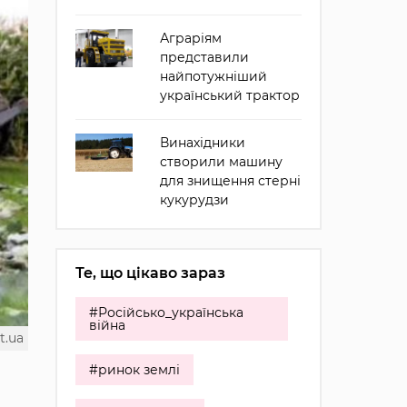
Аграріям
представили
найпотужніший
український трактор
Винахідники
створили машину
для знищення стерні
кукурудзи
Те, що цікаво зараз
#Російсько_українська
війна
t.ua
#ринок землі