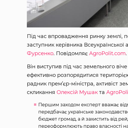
Під час впровадження ринку землі, 
заступник керівника Всеукраїнської а
Фурсенко
. Повідомляє
AgroPolit.com
.
Він виступив під час земельного віче
ефективно розпорядитися територією
радник прем’єр-міністра, активіст з
скликання
Олексій Мушак
та
AgroPol
Першим заходом експерт вважає відмі
передбачає українське законодавств
бюджет громад, а й захистить від рей
переоформлюють право власності на