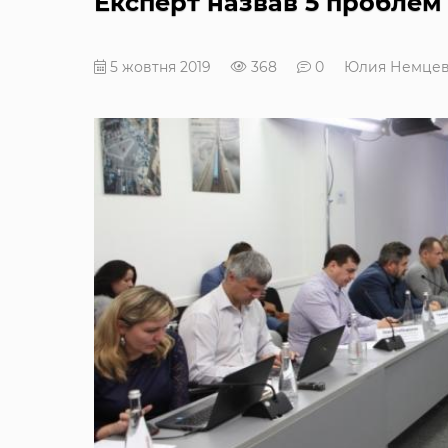
Експерт назвав 5 проблем 
5 жовтня 2019
368
0
Юлия Немце