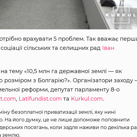
потрібно врахувати 5 проблем. Так вважає перш
соціації сільських та селищних рад
Іван
 на тему «10,5 млн га державної землі — як
 розміром з Болгарію?». Організатори заходу 
емельної реформи, депутат парламенту 8-о
it.com
,
Latifundist.com
та
Kurkul.com
.
ну безоплатної приватизації землі, яку нині
о. На його думку, це не лише допоможе поповнити
дерських посягань, коли задля наживи по декілька ра
 землю.