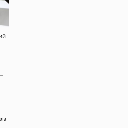
ий
—
зів