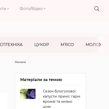
кти
Фото/Відео
›
СПТЕХНІКА
ЦУКОР
М’ЯСО
МОЛОКО
Реклама
Матеріали за темою
Сезон білоголової
капусти приніс гарні
врожаї та низькі
ціни