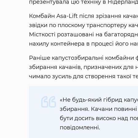
презентувала цю техніку в Нідерлан
Комбайн Asa-Lift після зрізання кача
звідки по плоскому транспортеру кач
Місткості розташовані на багаторядн
нахилу контейнера в процесі його н
Раніше капустозбиральні комбайни ф
збирання качанів, призначених для 
чимало зусиль для створення такої т
«Не будь-який гібрид кап
збирання. Качани повинні 
бути досить високо над по
повідомленні.