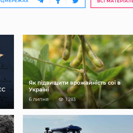
ОЦМЕРЕЖАХ
ВСІ МАТЕРІАЛ
Як підвищити врожайність сої в
ЄС
Україні
6 липня
1 283