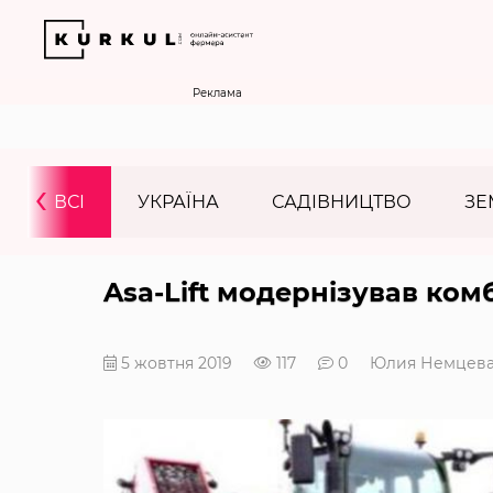
Реклама
‹
ВСІ
УКРАЇНА
САДІВНИЦТВО
ЗЕ
Asa-Lift модернізував ко
5 жовтня 2019
117
0
Юлия Немцев