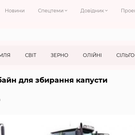
Новини
Спецтеми
Довідник
Прое
МЛЯ
СВІТ
ЗЕРНО
ОЛІЙНІ
СІЛЬГО
мбайн для збирання капусти
а