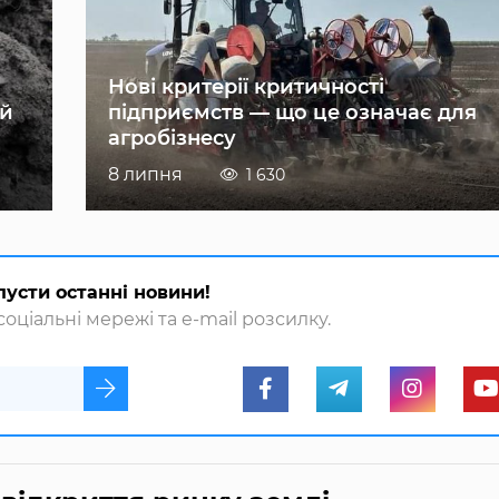
Нові критерії критичності
ій
підприємств — що це означає для
агробізнесу
8 липня
1 630
пусти останні новини!
оціальні мережі та e-mail розсилку.