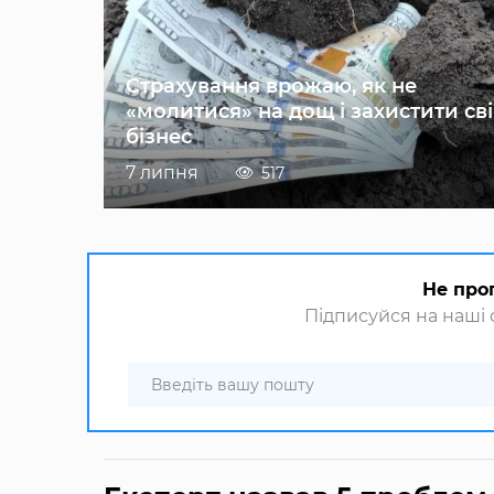
Страхування врожаю, як не
«молитися» на дощ і захистити св
бізнес
7 липня
517
Не про
Підписуйся на наші с