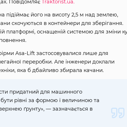
дах. Повідомляє
Traktorist.ua.
на підіймає його на висоту 2,5 м над землею,
ани скочуються в контейнери для зберігання.
ій платформі, оснащеній системою для зміни к
аповнення.
ірми Asa-Lift застосовувалися лише для
негайної переробки. Але інженери доклали
ехніки, яка б дбайливо збирала качани.
усти придатний для машинного
бути рівні за формою і величиною та
верхнею ґрунту», — зазначається в