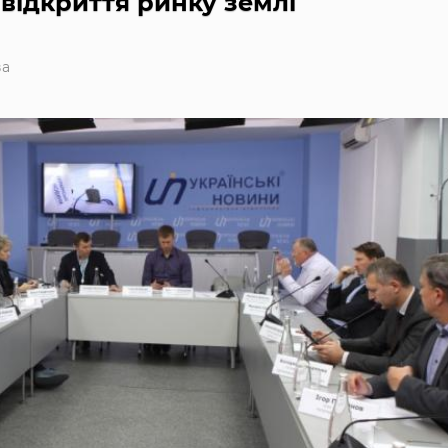
відкриття ринку землі
ва