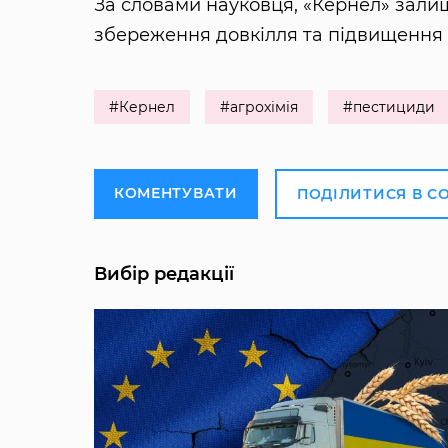
За словами науковця, «Кернел» залиш
збереження довкілля та підвищення я
#Кернел
#агрохімія
#пестициди
КОМЕНТУВАТИ
ПОДІЛИТИСЯ В С
Вибір редакції