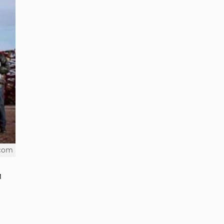
.com
м