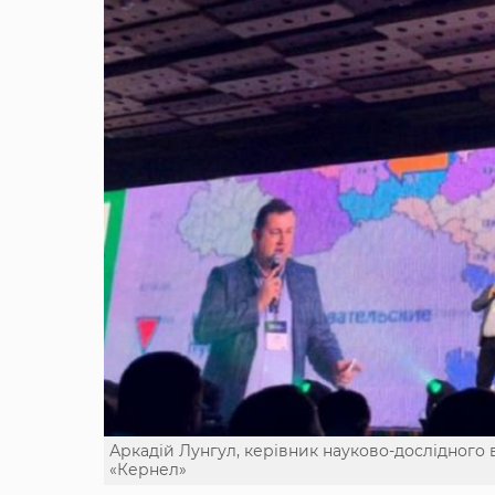
Аркадій Лунгул, керівник науково-дослідного в
«Кернел»