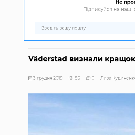
Не про
Підписуйся на наші с
Väderstad визнали кращо
3 грудня 2019
86
0
Лиза Кудиненк