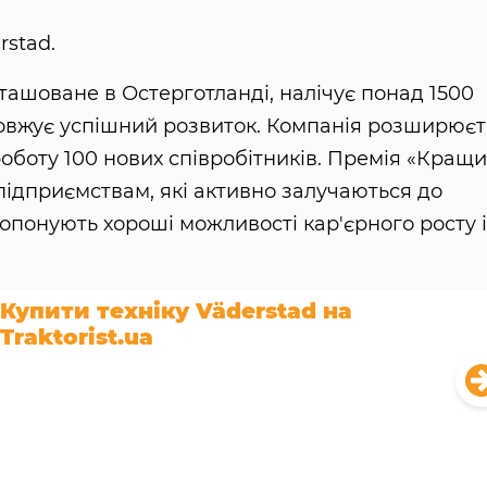
rstad.
ташоване в Остерготланді, налічує понад 1500
одовжує успішний розвиток. Компанія розширюєт
 роботу 100 нових співробітників. Премія «Кращ
ідприємствам, які активно залучаються до
опонують хороші можливості кар'єрного росту і
Купити техніку Väderstad на
Traktorist.ua