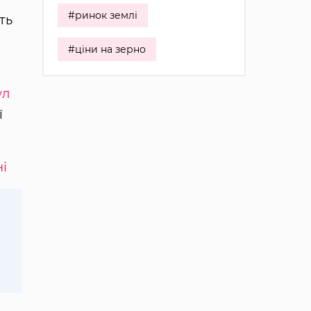
#ринок землі
ть
#ціни на зерно
ул
ї
і