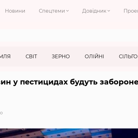
Новини
Спецтеми
Довідник
Прое
МЛЯ
СВІТ
ЗЕРНО
ОЛІЙНІ
СІЛЬГО
ин у пестицидах будуть забороне
ко