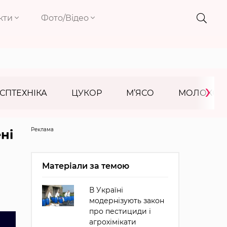
кти
Фото/Відео
›
СПТЕХНІКА
ЦУКОР
М’ЯСО
МОЛОКО
Реклама
ні
Матеріали за темою
В Україні
модернізують закон
про пестициди і
агрохімікати