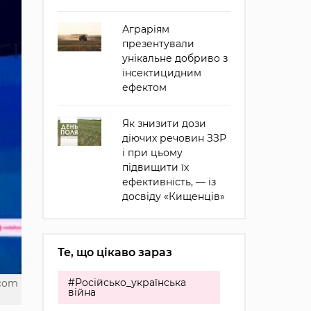
Аграріям
презентували
унікальне добриво з
інсектицидним
ефектом
Як знизити дози
діючих речовин ЗЗР
і при цьому
підвищити їх
ефективність, — із
досвіду «Кищенців»
Те, що цікаво зараз
#Російсько_українська
.com
війна