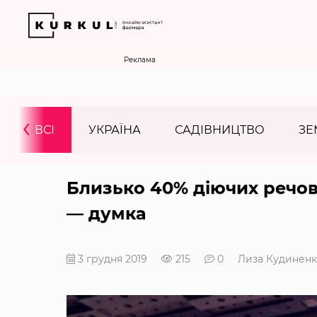
Реклама
‹
ВСІ
УКРАЇНА
САДІВНИЦТВО
ЗЕ
Близько 40% діючих речов
— думка
3 грудня 2019
215
0
Лиза Кудинен