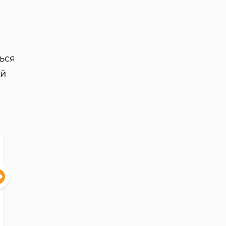
ься
ий