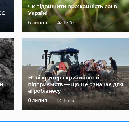
Як підвищити врожайність сої в
ЄС
Україні
6 липня
1 300
Нові критерії критичності
ій
підприємств — що це означає для
агробізнесу
8 липня
1 646