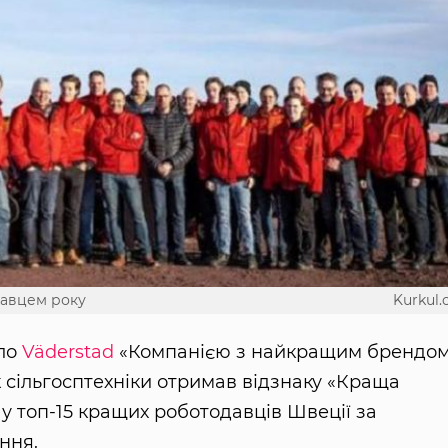
давцем року
Kurkul
ало
Väderstad
«Компанією з найкращим брендо
 сільгосптехніки отримав відзнаку «Краща
 у топ-15 кращих роботодавців Швеції за
ння.