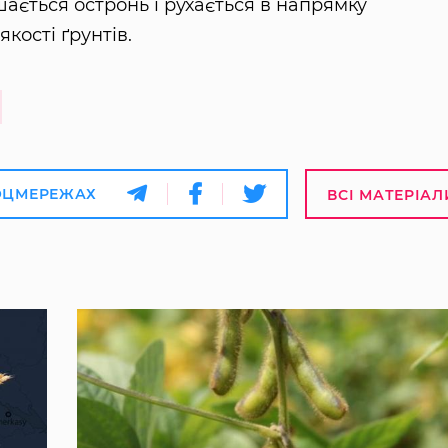
ається остронь і рухається в напрямку
кості ґрунтів.
ОЦМЕРЕЖАХ
ВСІ МАТЕРІАЛ