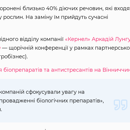
оронені близько 40% діючих речовин, які входя
 рослин. На заміну їм прийдуть сучасні
ідного відділу компанії
«Кернел»
Аркадій Лунг
O
— щорічній конференції у рамках партнерсько
робізнес).
я біопрепаратів та антистресантів на Вінниччин
 компаній сфокусували увагу на
впровадженні біологічних препаратів»,
.