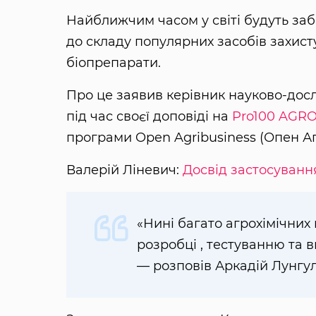
Найближчим часом у світі будуть заб
до складу популярних засобів захисту
біопрепарати.
Про це заявив керівник науково-досл
під час своєї доповіді на
Pro100 AGR
програми Open Agribusiness (Опен Аг
Валерій Ліневич:
Досвід застосуванн
«Нині багато агрохімічних
розробці , тестуванню та 
— розповів Аркадій Лунгул