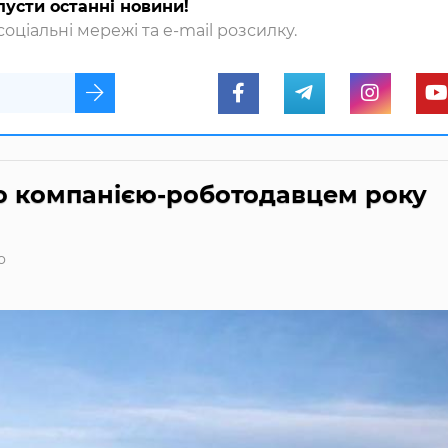
пусти останні новини!
оціальні мережі та e-mail розсилку.
ю компанією-роботодавцем року
о