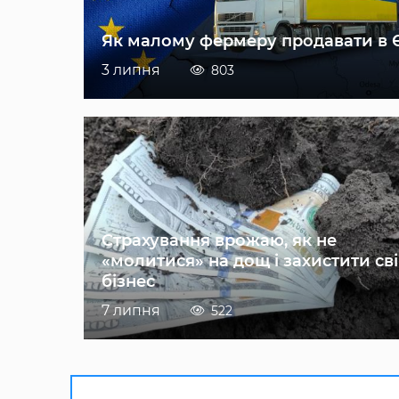
Як малому фермеру продавати в 
3 липня
803
Страхування врожаю, як не
«молитися» на дощ і захистити св
бізнес
7 липня
522