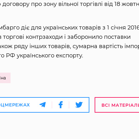
говору про зону вільної торгівлі від 18 жовт
арго діє для українських товарів з 1 січня 201
в торгові контрзаходи і заборонило поставки
акож ряду інших товарів, сумарна вартість імпо
го РФ українського експорту.
їна
ОЦМЕРЕЖАХ
ВСІ МАТЕРІАЛ