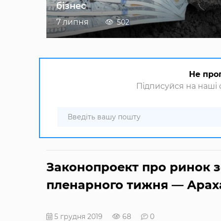
бізнес
7 липня
502
Не про
Підписуйся на наші с
Законопроект про ринок з
пленарного тижня — Арах
5 грудня 2019
68
0