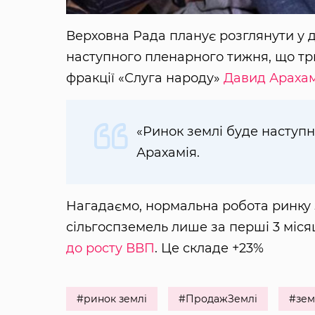
Верховна Рада планує розглянути у 
наступного пленарного тижня, що три
фракції «Слуга народу»
Давид Арахам
«Ринок землі буде наступ
Арахамія.
Нагадаємо, нормальна робота ринку з
сільгоспземель лише за перші 3 міся
до росту ВВП
. Це складе +23%
#ринок землі
#ПродажЗемлі
#зем