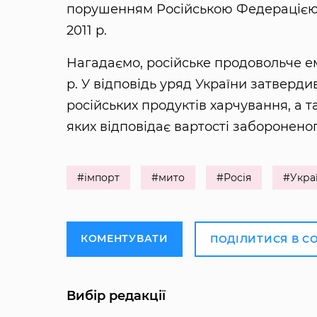
порушенням Російською Федерацією до
2011 р.
Нагадаємо, російське продовольче емб
р. У відповідь уряд України затверди
російських продуктів харчування, а т
яких відповідає вартості заборонено
#імпорт
#мито
#Росія
#Укра
КОМЕНТУВАТИ
ПОДІЛИТИСЯ В С
Вибір редакції