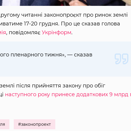
другому читанні законопроєкт про ринок землі
ватиме 17-20 грудня. Про це сказав голова
ія
, повідомляє
Укрінформ
.
ного пленарного тижня», — сказав
емлі після прийняття закону про обіг
ці
наступного року принесе додаткових 9 млрд 
ля
#законопроект