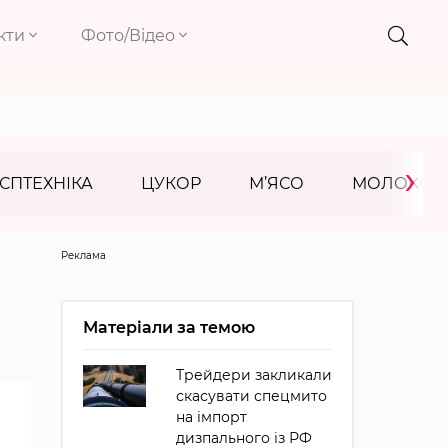
кти
Фото/Відео
›
СПТЕХНІКА
ЦУКОР
М’ЯСО
МОЛОКО
Реклама
Матеріали за темою
Трейдери закликали
скасувати спецмито
на імпорт
дизпального із РФ