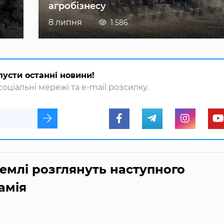
агробізнесу
8 липня
1 586
пусти останні новини!
оціальні мережі та e-mail розсилку.
емлі розглянуть наступного
амія