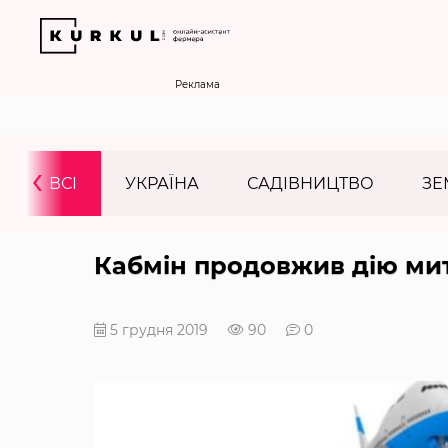
Реклама
‹
ВСІ
УКРАЇНА
САДІВНИЦТВО
ЗЕ
Кабмін продовжив дію мит
5 грудня 2019
90
0