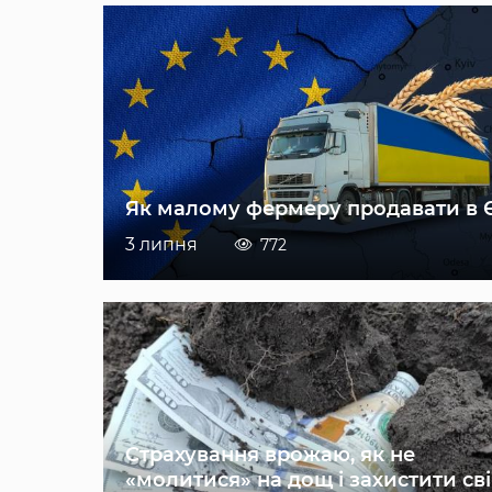
Як малому фермеру продавати в 
3 липня
772
Страхування врожаю, як не
«молитися» на дощ і захистити св