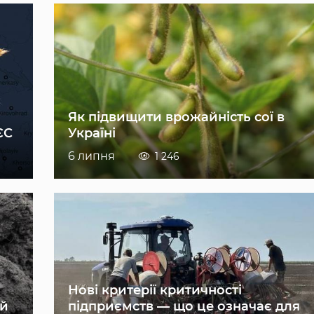
Як підвищити врожайність сої в
ЄС
Україні
6 липня
1 246
Нові критерії критичності
ій
підприємств — що це означає для