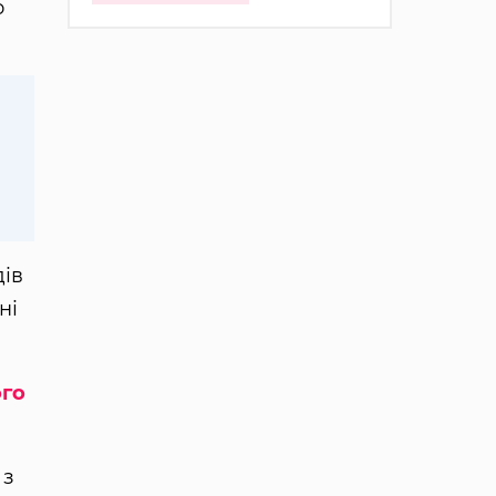
о
дів
ні
ого
 з