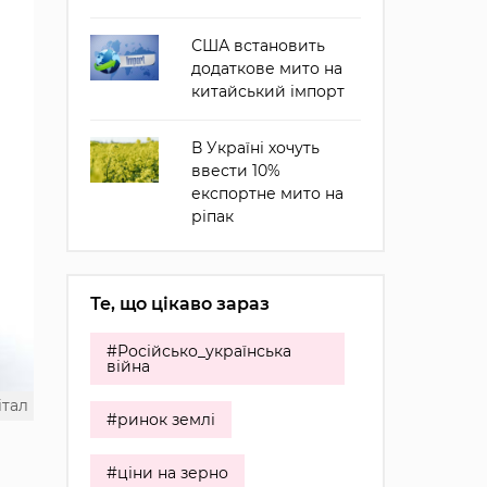
США встановить
додаткове мито на
китайський імпорт
В Україні хочуть
ввести 10%
експортне мито на
ріпак
Те, що цікаво зараз
#Російсько_українська
війна
італ
#ринок землі
#ціни на зерно