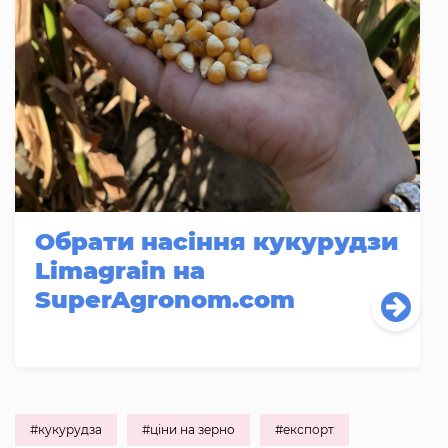
Обрати насіння кукурудзи
Limagrain на
SuperAgronom.com
#кукурудза
#ціни на зерно
#експорт