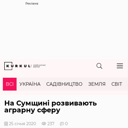
Реклама
ВСІ
УКРАЇНА
САДІВНИЦТВО
ЗЕМЛЯ
СВІТ
На Сумщині розвивають
аграрну сферу
25 січня 2020
237
0