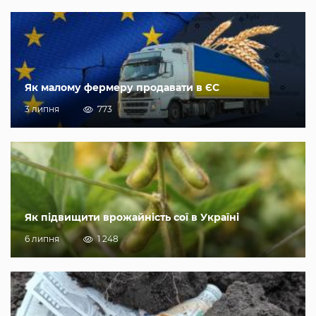
Як малому фермеру продавати в ЄС
3 липня
773
Як підвищити врожайність сої в Україні
6 липня
1 248