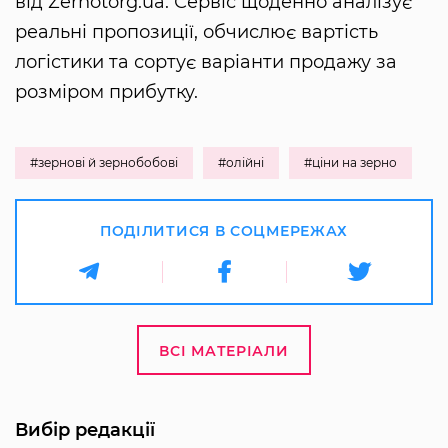
від Zernotorg.ua. Сервіс щоденно аналізує
реальні пропозиції, обчислює вартість
логістики та сортує варіанти продажу за
розміром прибутку.
#зернові й зернобобові
#олійні
#ціни на зерно
ПОДІЛИТИСЯ В СОЦМЕРЕЖАХ
ВСІ МАТЕРІАЛИ
Вибір редакції