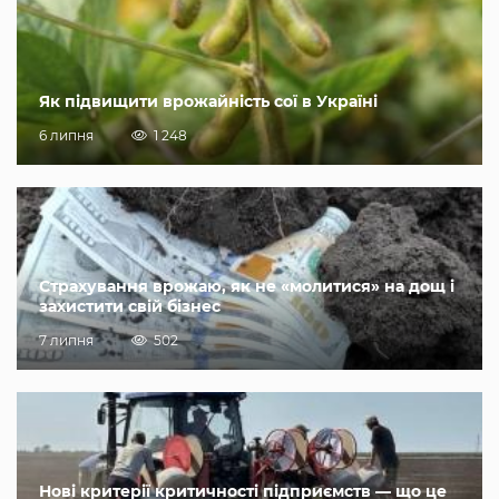
Як підвищити врожайність сої в Україні
6 липня
1 248
Страхування врожаю, як не «молитися» на дощ і
захистити свій бізнес
7 липня
502
Нові критерії критичності підприємств — що це