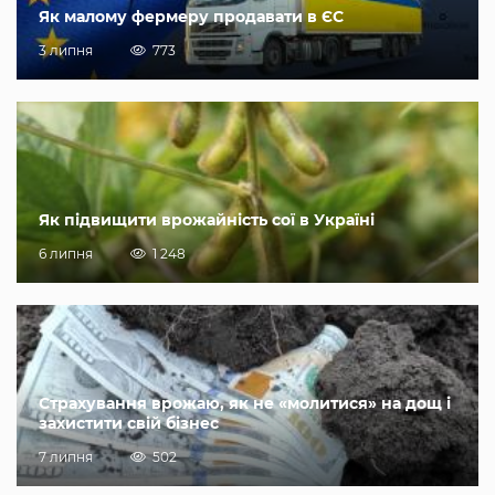
Як малому фермеру продавати в ЄС
3 липня
773
Як підвищити врожайність сої в Україні
6 липня
1 248
Страхування врожаю, як не «молитися» на дощ і
захистити свій бізнес
7 липня
502