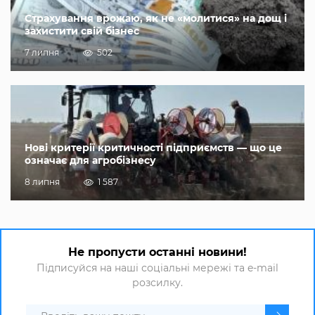
Страхування врожаю, як не «молитися» на дощ і
захистити свій бізнес
7 липня
502
Нові критерії критичності підприємств — що це
означає для агробізнесу
8 липня
1 587
Не пропусти останні новини!
Підписуйся на наші соціальні мережі та e-mail
розсилку.