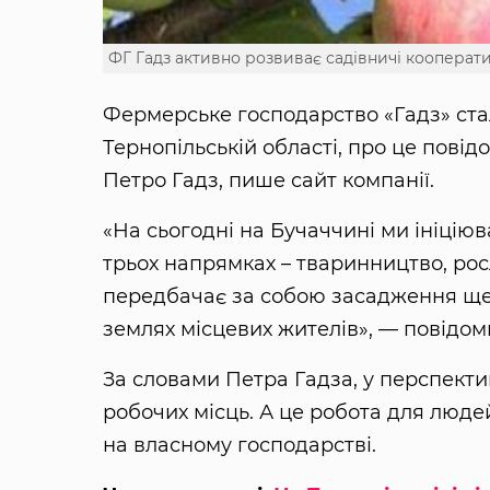
ФГ Гадз активно розвиває садівничі кооперат
Фермерське господарство «Гадз» стал
Тернопільській області, про це пові
Петро Гадз, пише сайт компанії.
«На сьогодні на Бучаччині ми ініцію
трьох напрямках – тваринництво, ро
передбачає за собою засадження ще п
землях місцевих жителів», — повідом
За словами Петра Гадза, у перспекти
робочих місць. А це робота для людей
на власному господарстві.