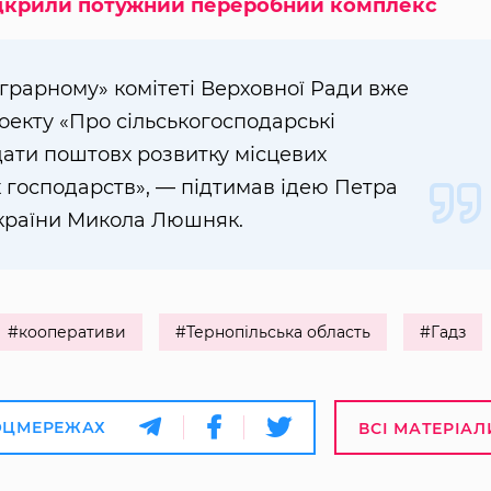
відкрили потужний переробний комплекс
грарному» комітеті Верховної Ради вже
екту «Про сільськогосподарські
дати поштовх розвитку місцевих
 господарств», — підтимав ідею Петра
країни Микола Люшняк.
#кооперативи
#Тернопільська область
#Гадз
ОЦМЕРЕЖАХ
ВСІ МАТЕРІАЛ