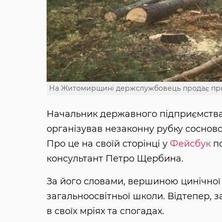
На Житомирщині держслужбовець продає пр
Начальник державного підприємства
організував незаконну рубку сосново
Про це на своїй сторінці у
Фейсбук
по
консультант Петро Щербина.
За його словами, вершиною цинічної в
загальноосвітньої школи. Відтепер, 
в своїх мріях та спогадах.