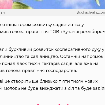
иви
Buchach-ahp.co
о ініціатором розвитку садівництва у
домив голова правління ТОВ «Бучачагрохлібпро
вали бурхливий розвиток кооперативного руху у
слинництво та садівництво. Останній напрямок
онад двох тисяч гектарів садів, але вже на
ив голова правління господарства.
ві це створить ще близько п’яти тисяч нових
, молодь не буде виїжджати з сіл та буде заді