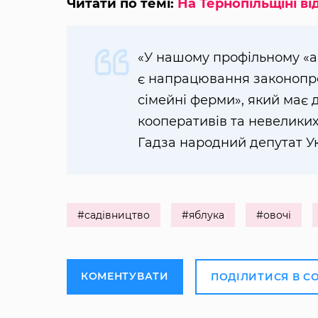
Читати по темі:
На Тернопільщіні 
«У нашому профільному «а
є напрацювання законопро
сімейні ферми», який має 
кооперативів та невеликих
Гадза народний депутат У
#садівництво
#яблука
#овочі
КОМЕНТУВАТИ
ПОДІЛИТИСЯ В С