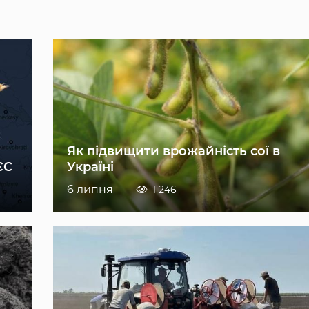
Як підвищити врожайність сої в
ЄС
Україні
6 липня
1 246