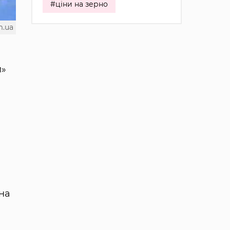
#ціни на зерно
m.ua
м»
яна