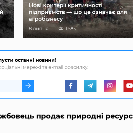
Нові критерії критичності
ій
підприємств — що це означає для
агробізнесу
8 липня
1 585
пусти останні новини!
оціальні мережі та e-mail розсилку.
жбовець продає природні ресур