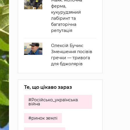
Маяк: молочна
ферма,
кукурудзяний
лабіринт та
багаторічна
репутація
Олексій Бучик:
Зменшення посівів
гречки — тривога
для бджолярів
Те, що цікаво зараз
#Російсько_українська
війна
#ринок землі