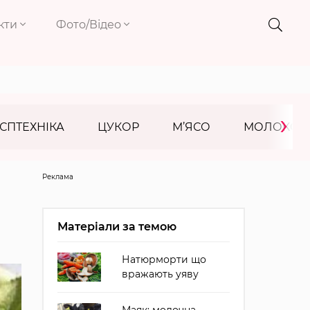
кти
Фото/Відео
›
СПТЕХНІКА
ЦУКОР
М’ЯСО
МОЛОКО
Реклама
Матеріали за темою
Натюрморти що
вражають уяву