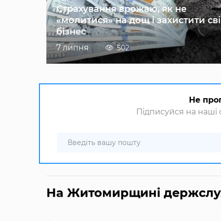
Страхування врожаю, як не
«молитися» на дощ і захистити св
бізнес
7 липня
502
Не про
Підписуйся на наші с
На Житомирщині держслу