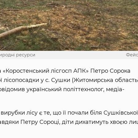
иродні ресурси
Фейс
 «Коростенський лісгосп АПК» Петро Сорока
ї лісопосадки у с. Сушки (Житомирська область)
відомив український політтехнолог, медіа-
ирубки лісу є те, що її почали біля Сушківської
завдяки Петру Сороці, діти дихатимуть хвоєю л