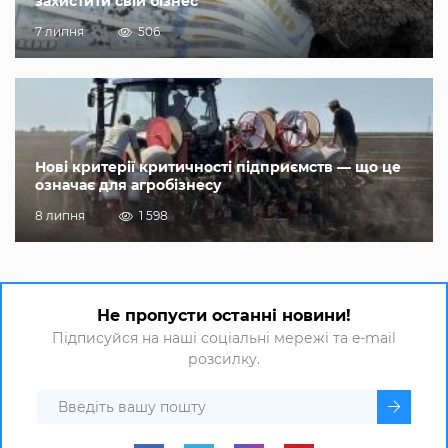
захистити свій бізнес
7 липня
506
Нові критерії критичності підприємств — що це
означає для агробізнесу
8 липня
1 598
Не пропусти останні новини!
Підписуйся на наші соціальні мережі та e-mail
розсилку.