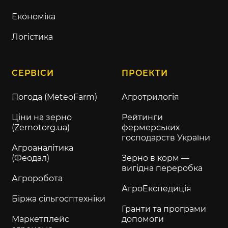
Економіка
Логістика
СЕРВІСИ
ПРОЕКТИ
Погода (MeteoFarm)
Агротрилогія
Ціни на зерно
Рейтинги
(Zernotorg.ua)
фермерських
господарств України
Агроаналітика
(Феодал)
Зерно в корм —
вигідна переробка
Агроробота
АгроЕкспедиція
Біржа сільгосптехніки
Гранти та програми
Маркетплейс
допомоги