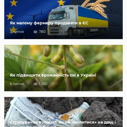
Як малому фермеру продавати в ЄС
3 липня
780
Як підвищити врожайність сої в Україні
6 липня
1 260
Страхування врожаю, як не «молитися» на дощ і