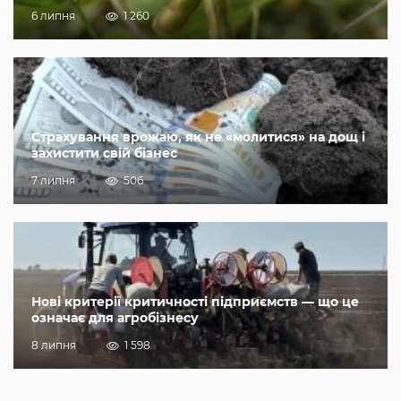
6 липня
1 260
Страхування врожаю, як не «молитися» на дощ і
захистити свій бізнес
7 липня
506
Нові критерії критичності підприємств — що це
означає для агробізнесу
8 липня
1 598