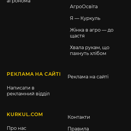
агронома
АгроОсвіта
Я — Куркуль
Жінка в агро — до
щастя
Хвала рукам, що
пахнуть хлібом
РЕКЛАМА НА САЙТІ
Реклама на сайті
Написати в
рекламний відділ
KURKUL.COM
Контакти
Про нас
Правила