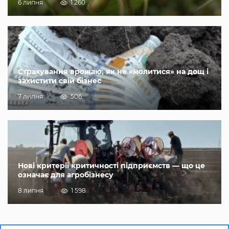
6 липня
1 260
Страхування врожаю, як не «молитися» на дощ і
захистити свій бізнес
7 липня
506
Нові критерії критичності підприємств — що це
означає для агробізнесу
8 липня
1 598