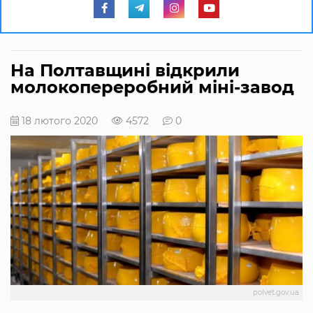
На Полтавщині відкрили
молокопереробний міні-завод
18 лютого 2020
4572
0
polvet.gov.ua