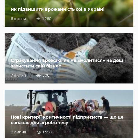
Як підвищити врожайність сої в Україні
6 липня
1 260
Страхування врожаю, як не «молитися» на дощ і
захистити свій бізнес
7 липня
506
Нові критерії критичності підприємств — що це
означає для агробізнесу
8 липня
1 598