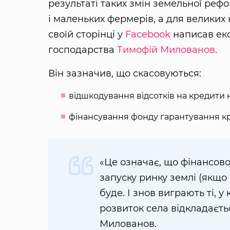
результаті таких змін земельної реф
і маленьких фермерів, а для великих к
своїй сторінці у
Facebook
написав екс-
господарства
Тимофій Милованов
.
Він зазначив, що скасовуються:
відшкодування відсотків на кредити 
фінансування фонду гарантування кре
«Це означає, що фінансово
запуску ринку землі (якщо 
буде. І знов виграють ті, у
розвиток села відкладаєть
Милованов.