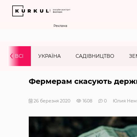
Реклама
‹
ВСІ
УКРАЇНА
САДІВНИЦТВО
ЗЕ
Фермерам скасують держ
26 березня 2020
1608
0
Юлия Нем