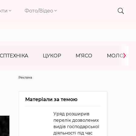
кти
Фото/Відео
›
СПТЕХНІКА
ЦУКОР
М’ЯСО
МОЛОКО
Реклама
Матеріали за темою
Уряд розширив
перелік дозволених
видів господарської
діяльності під час