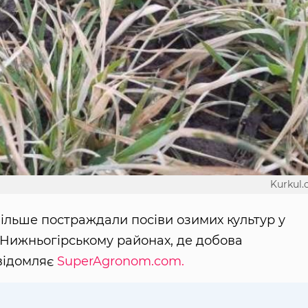
Kurkul
ільше постраждали посіви озимих культур у
 Нижньогірському районах, де добова
овідомляє
SuperAgronom.com.