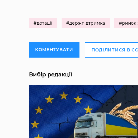
#дотації
#держпідтримка
#ринок 
КОМЕНТУВАТИ
ПОДІЛИТИСЯ В С
Вибір редакції