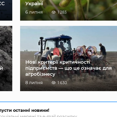
ЄС
Україні
6 липня
1 283
Нові критерії критичності
ій
підприємств — що це означає для
агробізнесу
8 липня
1 630
пусти останні новини!
оціальні мережі та e-mail розсилку.