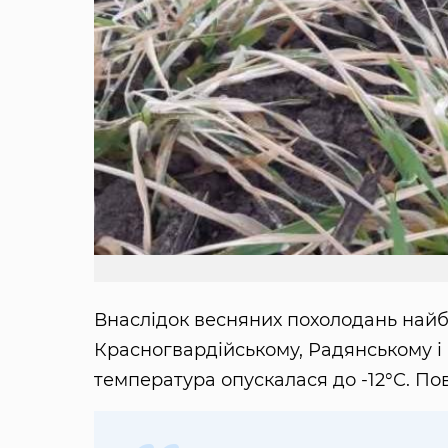
Внаслідок весняних похолодань найб
Красногвардійському, Радянському і
температура опускалася до -12°С. П