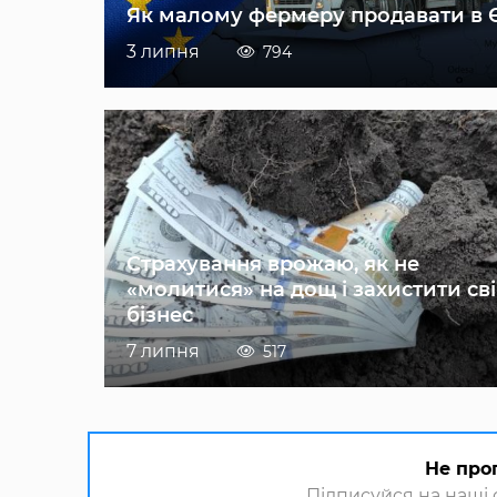
Як малому фермеру продавати в 
3 липня
794
Страхування врожаю, як не
«молитися» на дощ і захистити св
бізнес
7 липня
517
Не про
Підписуйся на наші с