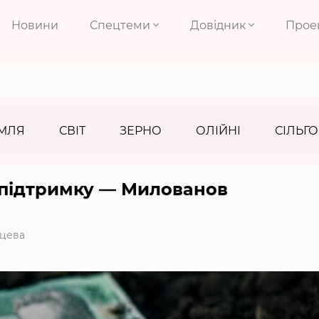
Новини
Спецтеми
Довідник
Прое
МЛЯ
СВІТ
ЗЕРНО
ОЛІЙНІ
СІЛЬГО
підтримку — Милованов
цева