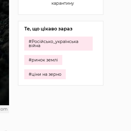
карантину
Те, що цікаво зараз
#Російсько_українська
війна
#ринок землі
#ціни на зерно
.com