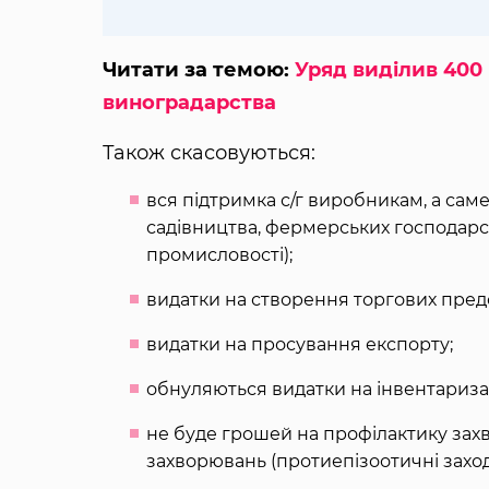
Читати за темою:
Уряд виділив 400 
виноградарства
Також скасовуються:
вся підтримка с/г виробникам, а са
садівництва, фермерських господарст
промисловості);
видатки на створення торгових пред
видатки на просування експорту;
обнуляються видатки на інвентариза
не буде грошей на профілактику зах
захворювань (протиепізоотичні заход