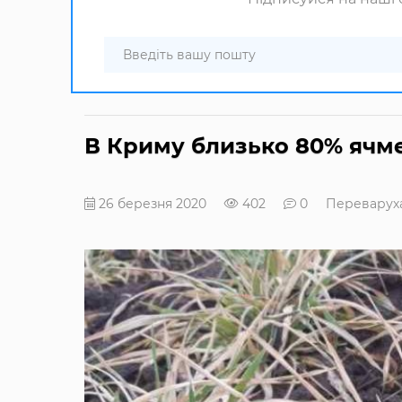
В Криму близько 80% яч
26 березня 2020
402
0
Переваруха