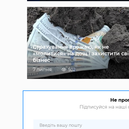
Страхування врожаю, як не
«молитися» на дощ і захистити св
бізнес
7 липня
502
Не про
Підписуйся на наші с