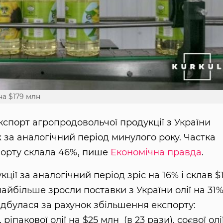
на $179 млн
кспорт агропродовольчої продукції з України
ж за аналогічний період минулого року. Частка
спорту склала 46%, пише
Економічна правда
.
ції за аналогічний період зріс на 16% і склав $1
найбільше зросли поставки з України олії на 31
дбулася за рахунок збільшення експорту:
ріпакової олії на $25 млн (в 23 рази), соєвої олі