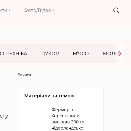
кти
Фото/Відео
›
СПТЕХНІКА
ЦУКОР
М’ЯСО
МОЛОКО
Реклама
Матеріали за темою
Фермер з
сту
Херсонщини
висадив 300 га
нідерландської