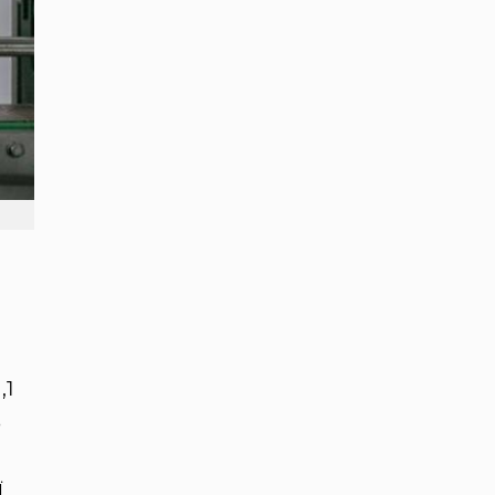
,1
%
ї