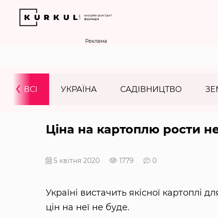
Реклама
‹
ВСІ
УКРАЇНА
САДІВНИЦТВО
ЗЕ
Ціна на картоплю рости н
5 квітня 2020
1779
0
Україні вистачить якісної картоплі д
цін на неї не буде.