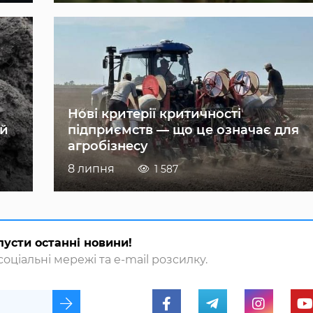
Нові критерії критичності
ій
підприємств — що це означає для
агробізнесу
8 липня
1 587
пусти останні новини!
оціальні мережі та e-mail розсилку.