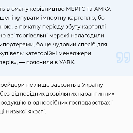
ть в оману керівництво МЕРТС та АМКУ.
шені купувати імпортну картоплю, бо
ною. З початку періоду збуту картоплі
о всі торгівельні мережі налагодили
мпортерами, бо це чудовий спосіб для
акупівель: категорійні менеджери
дерів», — пояснили в УАВК.
 трейдери не лише завозять в Україну
ез відповідних дозвільних карантинних
продукцію в одноосібних господарствах і
і низької якості.