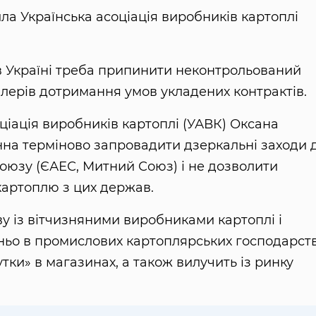
а Українська асоціація виробників картоплі
 в Україні треба припинити неконтрольований
ейлерів дотримання умов укладених контрактів.
ціація виробників картоплі (УАВК) Оксана
на терміново запровадити дзеркальні заходи 
оюзу (ЄАЕС, Митний Союз) і не дозволити
картоплю з цих держав.
у із вітчизняними виробниками картоплі і
ьо в промислових картоплярських господарств
тки» в магазинах, а також вилучить із ринку