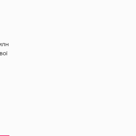
млн
вої