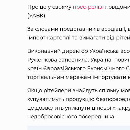
Про це у своєму
прес-релізі
повідомил
(УАВК).
За словами представників асоціації,
імпорт картоплі та вимагати від ріт
Виконавчий директор Українська асо
Руженкова запевнила: Україна повин
країн Євроазійського Економічного С
торгівельним мережам імпортувати 
Якщо рітейлери знайдуть спільну мов
купуватимуть продукцію безпосередн
це дозволить уникнути цінової «накру
недобросовісного посередника.