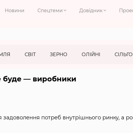
Новини
Спецтеми
Довідник
Прое
МЛЯ
СВІТ
ЗЕРНО
ОЛІЙНІ
СІЛЬГО
е буде — виробники
ля задоволення потреб внутрішнього ринку, а ро