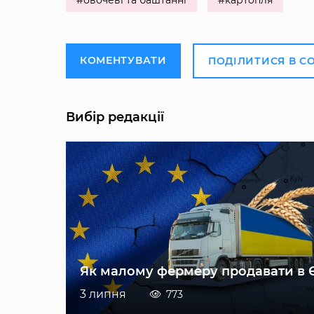
#овочеві та баштанні
#картопля
КОМЕНТУВАТИ
ПОДІЛИТИСЯ В С
Вибір редакції
Як малому фермеру продавати в 
3 липня
773