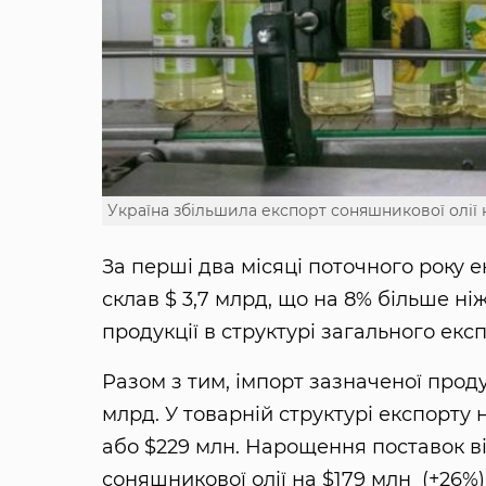
Україна збільшила експорт соняшникової олії 
За перші два місяці поточного року е
склав $ 3,7 млрд, що на 8% більше ні
продукції в структурі загального ек
Разом з тим, імпорт зазначеної продук
млрд. У товарній структурі експорту 
або $229 млн. Нарощення поставок ві
соняшникової олії на $179 млн (+26%), 