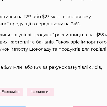
отився на 12% або $23 млн , в основному
ної продукції в середньому на 24%.
илися закупівлі продукції рослинництва на $58 
вих, картоплі та бананів. Також зріс імпорт гото
хунок імпорту шоколаду та продуктів для годівлі
а $27 млн або 16% за рахунок закупівлі сирів,
#Економіка
#соняшник