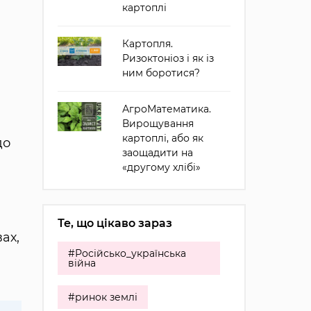
картоплі
Картопля.
Ризоктоніоз і як із
ним боротися?
АгроМатематика.
Вирощування
картоплі, або як
до
заощадити на
«другому хлібі»
Те, що цікаво зараз
ах,
#Російсько_українська
війна
#ринок землі