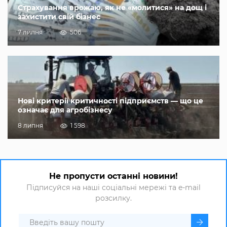
Страхування врожаю, як не «молитися» на дощ і
захистити свій бізнес
7 липня
506
Нові критерії критичності підприємств — що це
означає для агробізнесу
8 липня
1 598
Не пропусти останні новини!
Підписуйся на наші соціальні мережі та e-mail
розсилку.