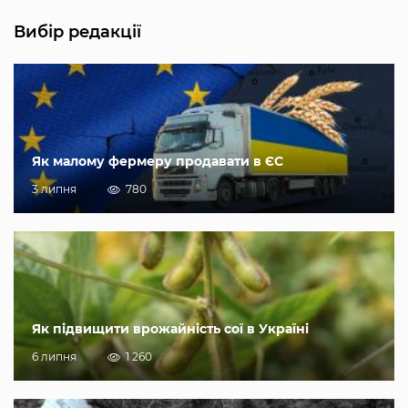
Вибір редакції
Як малому фермеру продавати в ЄС
3 липня
780
Як підвищити врожайність сої в Україні
6 липня
1 260