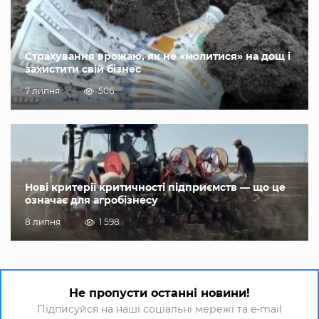
Страхування врожаю, як не «молитися» на дощ і
захистити свій бізнес
7 липня
506
Нові критерії критичності підприємств — що це
означає для агробізнесу
8 липня
1 598
Не пропусти останні новини!
Підписуйся на наші соціальні мережі та e-mail