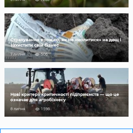
Страхування врожаю, як не «молитися» на дощ і
захистити свій бізнес
7 липня
506
Нові критерії критичності підприємств — що це
означає для агробізнесу
8 липня
1 598