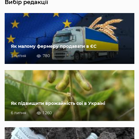
Вибір редакції
Як малому фермеру продавати в ЄС
3 липня
780
Як підвищити врожайність сої в Україні
6 липня
1 260