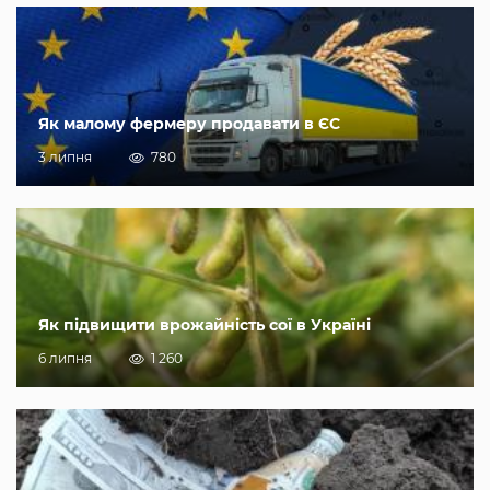
Як малому фермеру продавати в ЄС
3 липня
780
Як підвищити врожайність сої в Україні
6 липня
1 260