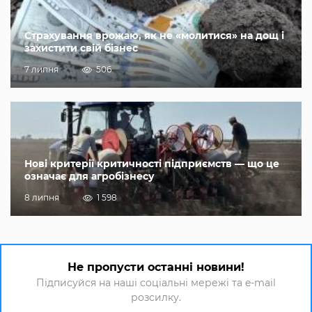
Страхування врожаю, як не «молитися» на дощ і
захистити свій бізнес
7 липня
506
Нові критерії критичності підприємств — що це
означає для агробізнесу
8 липня
1 598
Не пропусти останні новини!
Підписуйся на наші соціальні мережі та e-mail
розсилку.