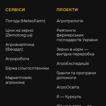
СЕРВІСИ
ПРОЕКТИ
Погода (MeteoFarm)
Агротрилогія
Ціни на зерно
Рейтинги
(Zernotorg.ua)
фермерських
господарств України
Агроаналітика
(Феодал)
Зерно в корм —
вигідна переробка
Агроробота
АгроЕкспедиція
Біржа сільгосптехніки
Гранти та програми
Маркетплейс
допомоги
агронома
АгроОсвіта
Я — Куркуль